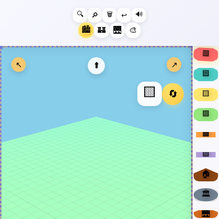
🔍
🗑️
🔊
🔎
↩️
🏙️
🏰
🌉
🎨
🟥
⬆️
↖️
↗️
🟦
🟨
🔄
🟨
🟩
🟧
🟪
🏠
🏛️
🌉