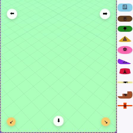
🪟
⬅️
➡️
🚪
🌳
🔺
⚽
📐
🗼
🍽️
🪜
➕
⬇️
↙️
↘️