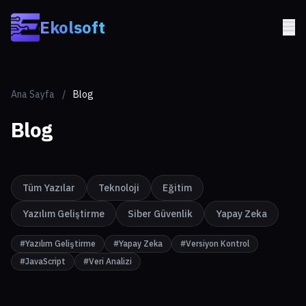
Skip to main content
Ekolsoft
Ana Sayfa
/
Blog
Blog
Tüm Yazılar
Teknoloji
Eğitim
Yazılım Geliştirme
Siber Güvenlik
Yapay Zeka
#Yazılım Geliştirme
#Yapay Zeka
#Versiyon Kontrol
#JavaScript
#Veri Analizi