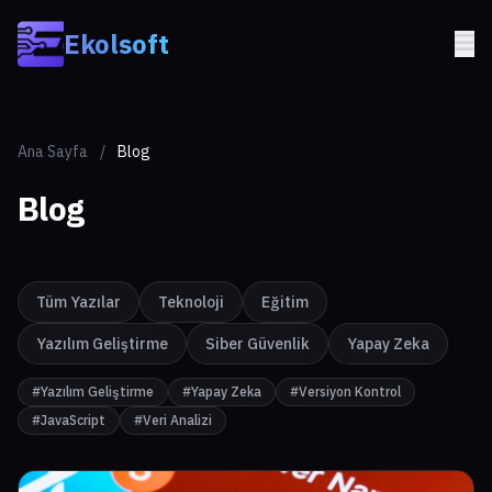
Skip to main content
Ekolsoft
Ana Sayfa
/
Blog
Blog
Tüm Yazılar
Teknoloji
Eğitim
Yazılım Geliştirme
Siber Güvenlik
Yapay Zeka
#Yazılım Geliştirme
#Yapay Zeka
#Versiyon Kontrol
#JavaScript
#Veri Analizi