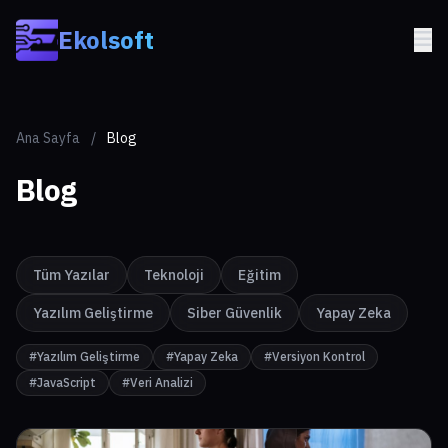
Skip to main content
Ekolsoft
Ana Sayfa
/
Blog
Blog
Tüm Yazılar
Teknoloji
Eğitim
Yazılım Geliştirme
Siber Güvenlik
Yapay Zeka
#Yazılım Geliştirme
#Yapay Zeka
#Versiyon Kontrol
#JavaScript
#Veri Analizi