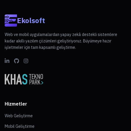
becerileri, yaratıcı düşünceyi artırma yöntemleri ve zaman
yönetimi konularında pratik taktikler sunar. Gelecek için
topluma katkıda bulunma bilincini hedeflerken, daha adil bir
Ekolsoft
toplum yaratma arzusu taşımaktadır. Giasar’ın deneyimleri
ve öğretileri, bireylerin yaşam kalitesini artıracak değerli
dersler içermektedir.
Web ve mobil uygulamalardan yapay zekâ destekli sistemlere
kadar akıllı yazılım çözümleri geliştiriyoruz. Büyümeye hazır
işletmeler için tam kapsamlı geliştirme.
Hizmetler
Web Geliştirme
Mobil Geliştirme