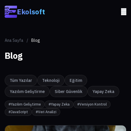
Skip to main content
Ekolsoft
Ana Sayfa
/
Blog
Blog
Tüm Yazılar
Teknoloji
Eğitim
Yazılım Geliştirme
Siber Güvenlik
Yapay Zeka
#Yazılım Geliştirme
#Yapay Zeka
#Versiyon Kontrol
#JavaScript
#Veri Analizi