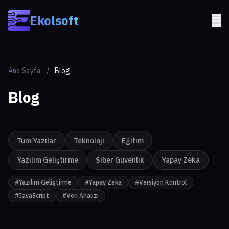
Skip to main content
Ekolsoft
Ana Sayfa
/
Blog
Blog
Tüm Yazılar
Teknoloji
Eğitim
Yazılım Geliştirme
Siber Güvenlik
Yapay Zeka
#Yazılım Geliştirme
#Yapay Zeka
#Versiyon Kontrol
#JavaScript
#Veri Analizi