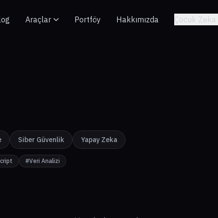
log
Araçlar
Portföy
Hakkımızda
Çocuk Zeka 
e
Siber Güvenlik
Yapay Zeka
cript
#Veri Analizi