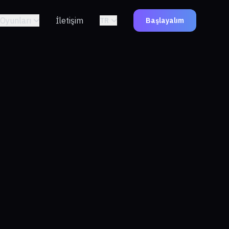
Oyunları
İletişim
TR
Başlayalım