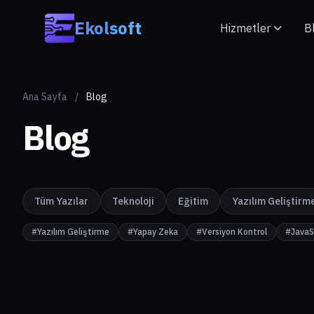
Skip to main content
Ekolsoft
Hizmetler
B
Ana Sayfa
/
Blog
Blog
Tüm Yazılar
Teknoloji
Eğitim
Yazılım Geliştirm
#Yazılım Geliştirme
#Yapay Zeka
#Versiyon Kontrol
#JavaS