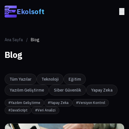
Skip to main content
Ekolsoft
Ana Sayfa
/
Blog
Blog
Tüm Yazılar
Teknoloji
Eğitim
Yazılım Geliştirme
Siber Güvenlik
Yapay Zeka
#Yazılım Geliştirme
#Yapay Zeka
#Versiyon Kontrol
#JavaScript
#Veri Analizi