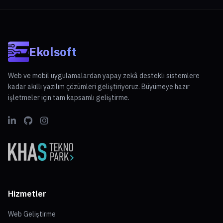
etkilerini azaltır. Yeniden yapılanma süreci de, geçmiş
deneyimlerden ders çıkararak daha güçlü bir gelecek inşa
etmek için kritik öneme sahiptir. Sonuç olarak, liderlik
eğitimleri ve sürekli gelişim fırsatları, kriz anlarında daha
etkili liderler yetiştirmek adına önem taşır.
Ekolsoft
Web ve mobil uygulamalardan yapay zekâ destekli sistemlere
kadar akıllı yazılım çözümleri geliştiriyoruz. Büyümeye hazır
işletmeler için tam kapsamlı geliştirme.
Hizmetler
Web Geliştirme