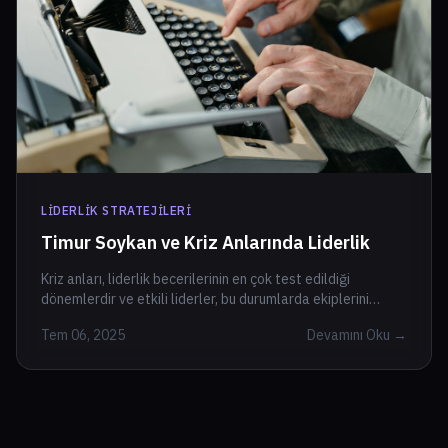
LIDERLIK STRATEJILERI
Timur Soykan ve Kriz Anlarında Liderlik
Kriz anları, liderlik becerilerinin en çok test edildiği
dönemlerdir ve etkili liderler, bu durumlarda ekiplerini
motive edecek ve yönlendirecek stratejilere ihtiyaç duyar.
Tem 06, 2025
Devamını Oku →
<b>Timur Soykan</b> gibi liderler, soğukkanlılıklarını
koruyarak belirsizliklerin üstesinden gelirler. Etkili iletişim,
empati ve stratejik düşünme, kriz yönetimindeki en önemli
unsurlardır. Kriz anında hızlı karar alma yeteneği, liderin ekip
morale ve çözüm üretme yeteneğini etkiler. Ayrıca,
duygusal zeka liderin ve ekibin ruh halini yöneterek krizin