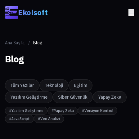
Skip to main content
Ekolsoft
Ana Sayfa
/
Blog
Blog
Tüm Yazılar
Teknoloji
Eğitim
Yazılım Geliştirme
Siber Güvenlik
Yapay Zeka
#Yazılım Geliştirme
#Yapay Zeka
#Versiyon Kontrol
#JavaScript
#Veri Analizi