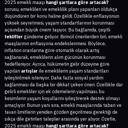
2025 emekli maaşı
hangi şartlara göre artacak?
sorusu, emeklileri ve emeklilik planı yapanları oldukça
düşündüren bir konu haline geldi. Özellikle enflasyonun
yüksek seyretmesi, yaşam standartlarının korunması
açısından büyük önem taşıyor. Bu bağlamda, çeşitli
teklifler
gündeme geliyor. Birincil önerilerden biri, emekli
maaşlarının enflasyona endekslenmesi. Böylece,
inflation oranlarına göre otomatik olarak artış
sağlanarak, emeklilerin alım gücünün korunması
hedefleniyor. Ayrıca, hükümetin gelir düzeyine göre
yapılan
artışlar
ile emeklilerin yaşam standartları
iyileştirilmek isteniyor. Daha fazla sosyal yardım
sağlanması da başka bir dikkat çeken öneri. Özellikle dar
gelirli emekliler için ek ödemelerin yapılması, bu
kesimlerin yaşam koşullarını iyileştirerek destek olmayı
amaçlıyor. Bunun yanı sıra, emekli maaşlarında taban ve
tavan limitlerin yeniden gözden geçirilmesi gerektiği de
sıkça dile getirilen talepler arasında yer alıyor. Özetle,
2025 emekli maaşı
hangi şartlara göre artacak?