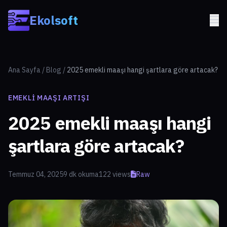
Skip to main content
Ekolsoft
Ana Sayfa
/
Blog
/
2025 emekli maaşı hangi şartlara göre artacak?
EMEKLI MAAŞI ARTIŞI
2025 emekli maaşı hangi
şartlara göre artacak?
Temmuz 04, 2025
9 dk okuma
122 views
Raw