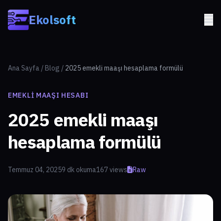
Skip to main content
Ekolsoft
Ana Sayfa
/
Blog
/
2025 emekli maaşı hesaplama formülü
EMEKLI MAAŞI HESABI
2025 emekli maaşı
hesaplama formülü
Temmuz 04, 2025
9 dk okuma
167 views
Raw