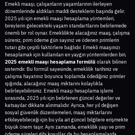
Emekli maaşı, çalışanların yaşamlarının ilerleyen
dönemlerinde aldıkları maddi desteklerin başında gelir.
2025 yılı için emekli maaşı hesaplama yöntemleri,
bireylerin gelecekteki yaşam standartlarını belirlemede
önemli bir rol oynar. Emeklilikte alacağınız maaş, çalışma
süreniz, prim ödeme gün sayınız ve ödenen primlerin
tutarı gibi çeşitli faktörlere bağlıdır. Emekli maaşınızı
hesaplamak için kullanılan en yaygın yöntemlerden biri,
2025 emekli maaşı hesaplama formülü
olarak bilinen
sistemdir. Bu formül sayesinde, emeklilik tarihiniz ve
çalışma hayatınız boyunca toplamda ödediğiniz primler
ışığında, alacağınız maaş miktarını kolaylıkla
belirleyebilirsiniz. Emekli maaşı hesaplama işlemi
sırasında, 2025 yılı için belirlenen güncel değerler ve
katsayılar dikkate alınmalıdır. Ayrıca, her yıl değişen
sosyal güvenlik düzenlemeleri, maaş miktarlarını
etkileyebileceği için bu yıla ait güncel bilgilere erişmekte
büyük önem taşır. Aynı zamanda, emeklilik yaşı ve prim
ödeme süreleri gibi koşullar da bu hesaplamalarda