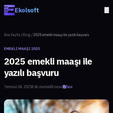
Skip to main content
Ekolsoft
Ana Sayfa
/
Blog
/
2025 emekli maaşı ile yazılı başvuru
EMEKLI MAAŞI 2025
2025 emekli maaşı ile
yazılı başvuru
Temmuz 04, 2025
8 dk okuma
88 views
Raw