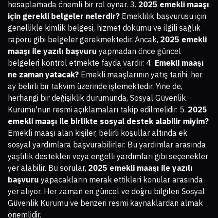
hesaplamada önemli bir rol oynar. 3.
2025 emekli maaşı
için gerekli belgeler nelerdir?
Emeklilik başvurusu için
genellikle kimlik belgesi, hizmet dökümü ve ilgili sağlık
raporu gibi belgeler gerekmektedir. Ancak,
2025 emekli
maaşı ile yazılı başvuru
yapmadan önce güncel
belgeleri kontrol etmekte fayda vardır. 4.
Emekli maaşı
ne zaman yatacak?
Emekli maaşlarının yatış tarihi, her
ay belirli bir takvim üzerinde işlemektedir. Yine de,
herhangi bir değişiklik durumunda, Sosyal Güvenlik
Kurumu'nun resmi açıklamaları takip edilmelidir. 5.
2025
emekli maaşı ile birlikte sosyal destek alabilir miyim?
Emekli maaşı alan kişiler, belirli koşullar altında ek
sosyal yardımlara başvurabilirler. Bu yardımlar arasında
yaşlılık destekleri veya engelli yardımları gibi seçenekler
yer alabilir. Bu sorular,
2025 emekli maaşı ile yazılı
başvuru
yapacakların merak ettikleri konular arasında
yer alıyor. Her zaman en güncel ve doğru bilgileri Sosyal
Güvenlik Kurumu ve benzeri resmi kaynaklardan almak
önemlidir.