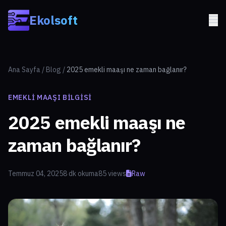
Skip to main content
Ekolsoft
Ana Sayfa
/
Blog
/
2025 emekli maaşı ne zaman bağlanır?
EMEKLI MAAŞI BILGISI
2025 emekli maaşı ne
zaman bağlanır?
Temmuz 04, 2025
8 dk okuma
85 views
Raw