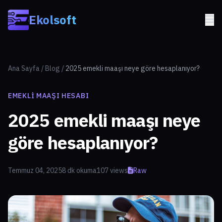
Skip to main content
Ekolsoft
Ana Sayfa
/
Blog
/
2025 emekli maaşı neye göre hesaplanıyor?
EMEKLI MAAŞI HESABI
2025 emekli maaşı neye
göre hesaplanıyor?
Temmuz 04, 2025
8 dk okuma
107 views
Raw