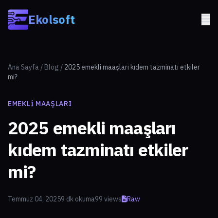
Skip to main content
Ekolsoft
Ana Sayfa
/
Blog
/
2025 emekli maaşları kıdem tazminatı etkiler
mi?
EMEKLI MAAŞLARI
2025 emekli maaşları
kıdem tazminatı etkiler
mi?
Temmuz 04, 2025
9 dk okuma
99 views
Raw