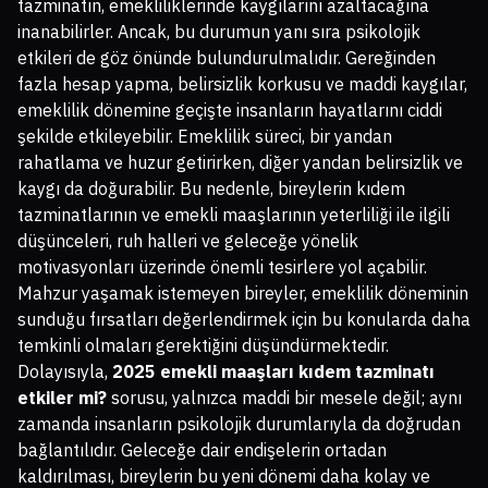
tazminatın, emekliliklerinde kaygılarını azaltacağına
inanabilirler. Ancak, bu durumun yanı sıra psikolojik
etkileri de göz önünde bulundurulmalıdır. Gereğinden
fazla hesap yapma, belirsizlik korkusu ve maddi kaygılar,
emeklilik dönemine geçişte insanların hayatlarını ciddi
şekilde etkileyebilir. Emeklilik süreci, bir yandan
rahatlama ve huzur getirirken, diğer yandan belirsizlik ve
kaygı da doğurabilir. Bu nedenle, bireylerin kıdem
tazminatlarının ve emekli maaşlarının yeterliliği ile ilgili
düşünceleri, ruh halleri ve geleceğe yönelik
motivasyonları üzerinde önemli tesirlere yol açabilir.
Mahzur yaşamak istemeyen bireyler, emeklilik döneminin
sunduğu fırsatları değerlendirmek için bu konularda daha
temkinli olmaları gerektiğini düşündürmektedir.
Dolayısıyla,
2025 emekli maaşları kıdem tazminatı
etkiler mi?
sorusu, yalnızca maddi bir mesele değil; aynı
zamanda insanların psikolojik durumlarıyla da doğrudan
bağlantılıdır. Geleceğe dair endişelerin ortadan
kaldırılması, bireylerin bu yeni dönemi daha kolay ve