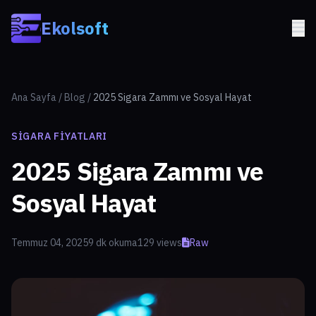
Skip to main content
Ekolsoft
Ana Sayfa
/
Blog
/
2025 Sigara Zammı ve Sosyal Hayat
SIGARA FIYATLARI
2025 Sigara Zammı ve
Sosyal Hayat
Temmuz 04, 2025
9 dk okuma
129 views
Raw