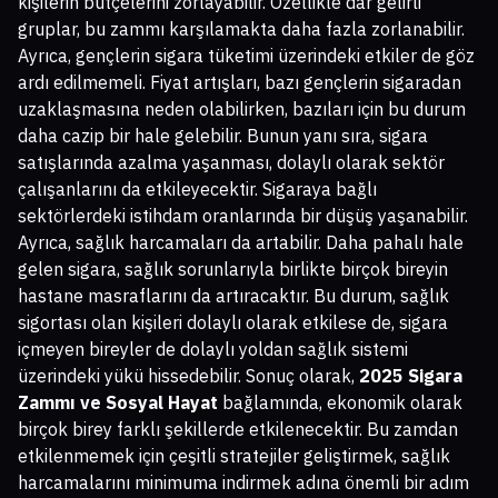
kişilerin bütçelerini zorlayabilir. Özellikle dar gelirli
gruplar, bu zammı karşılamakta daha fazla zorlanabilir.
Ayrıca, gençlerin sigara tüketimi üzerindeki etkiler de göz
ardı edilmemeli. Fiyat artışları, bazı gençlerin sigaradan
uzaklaşmasına neden olabilirken, bazıları için bu durum
daha cazip bir hale gelebilir. Bunun yanı sıra, sigara
satışlarında azalma yaşanması, dolaylı olarak sektör
çalışanlarını da etkileyecektir. Sigaraya bağlı
sektörlerdeki istihdam oranlarında bir düşüş yaşanabilir.
Ayrıca, sağlık harcamaları da artabilir. Daha pahalı hale
gelen sigara, sağlık sorunlarıyla birlikte birçok bireyin
hastane masraflarını da artıracaktır. Bu durum, sağlık
sigortası olan kişileri dolaylı olarak etkilese de, sigara
içmeyen bireyler de dolaylı yoldan sağlık sistemi
üzerindeki yükü hissedebilir. Sonuç olarak,
2025 Sigara
Zammı ve Sosyal Hayat
bağlamında, ekonomik olarak
birçok birey farklı şekillerde etkilenecektir. Bu zamdan
etkilenmemek için çeşitli stratejiler geliştirmek, sağlık
harcamalarını minimuma indirmek adına önemli bir adım