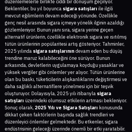
düzenlemelerle birlikte ciddi bir dönüşüm geçiriyor.
Beklentiler, bu yıl boyunca
sigara satışları
ile ilgili
mevcut eğilimlerin devam edeceği yönünde. Özellikle
genç nesil arasında sigara içmeye yönelik ilginin azaldığı
gözlemleniyor. Bunun yanı sıra, sigara yerine geçen
alternatif ürünlerin, özellikle elektronik sigara ve ısıtılmış
tütün ürünlerinin popülaritesi artış gösteriyor. Tahminler,
2025 yılında
sigara satışlarının
devam eden bu düşüş
trendine maruz kalabileceğini öne sürüyor. Bunun
arkasında, devletlerin uygulamaya koyduğu yasaklar ve
yüksek vergiler gibi önlemler yer alıyor. Tütün ürünlerine
olan bu baskı, tüketicilerin alışkanlıklarını değiştirmesi ve
daha sağlıklı alternatiflere yönelmesi için bir teşvik
oluşturuyor. Dolayısıyla, 2025 yılı itibarıyla
sigara
satışları
üzerindeki olumsuz etkilerin artması bekleniyor.
Sonuç olarak,
2025 Yılı ve Sigara Satışları
konusunda
dikkat çeken faktörlerin başında sağlık trendleri ve
düzenleyici önlemler gelmektedir. Bu etkenler, sigara
endüstrisinin geleceği üzerinde önemli bir etki yaratabilir.