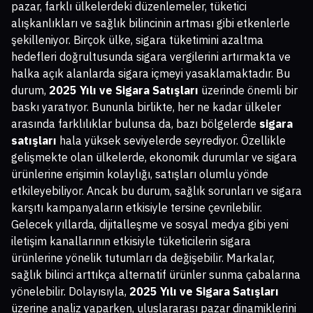
pazar, farklı ülkelerdeki düzenlemeler, tüketici
alışkanlıkları ve sağlık bilincinin artması gibi etkenlerle
şekilleniyor. Birçok ülke, sigara tüketimini azaltma
hedefleri doğrultusunda sigara vergilerini artırmakta ve
halka açık alanlarda sigara içmeyi yasaklamaktadır. Bu
durum,
2025 Yılı ve Sigara Satışları
üzerinde önemli bir
baskı yaratıyor. Bununla birlikte, her ne kadar ülkeler
arasında farklılıklar bulunsa da, bazı bölgelerde
sigara
satışları
hala yüksek seviyelerde seyrediyor. Özellikle
gelişmekte olan ülkelerde, ekonomik durumlar ve sigara
ürünlerine erişimin kolaylığı, satışları olumlu yönde
etkileyebiliyor. Ancak bu durum, sağlık sorunları ve sigara
karşıtı kampanyaların etkisiyle tersine çevrilebilir.
Gelecek yıllarda, dijitalleşme ve sosyal medya gibi yeni
iletişim kanallarının etkisiyle tüketicilerin sigara
ürünlerine yönelik tutumları da değişebilir. Markalar,
sağlık bilinci arttıkça alternatif ürünler sunma çabalarına
yönelebilir. Dolayısıyla,
2025 Yılı ve Sigara Satışları
üzerine analiz yaparken, uluslararası pazar dinamiklerini