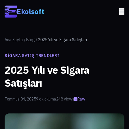
Skip to main content
Ekolsoft
Ana Sayfa
/
Blog
/
2025 Yılı ve Sigara Satışları
SIGARA SATIŞ TRENDLERI
2025 Yılı ve Sigara
Satışları
Temmuz 04, 2025
9 dk okuma
248 views
Raw