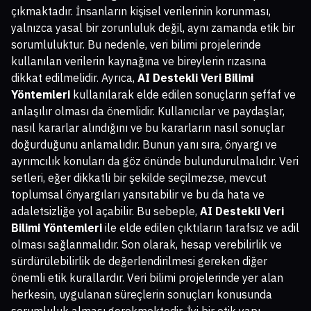
çıkmaktadır. İnsanların kişisel verilerinin korunması,
yalnızca yasal bir zorunluluk değil, aynı zamanda etik bir
sorumluluktur. Bu nedenle, veri bilimi projelerinde
kullanılan verilerin kaynağına ve bireylerin rızasına
dikkat edilmelidir. Ayrıca,
AI Destekli Veri Bilimi
Yöntemleri
kullanılarak elde edilen sonuçların şeffaf ve
anlaşılır olması da önemlidir. Kullanıcılar ve paydaşlar,
nasıl kararlar alındığını ve bu kararların nasıl sonuçlar
doğurduğunu anlamalıdır. Bunun yanı sıra, önyargı ve
ayrımcılık konuları da göz önünde bulundurulmalıdır. Veri
setleri, eğer dikkatli bir şekilde seçilmezse, mevcut
toplumsal önyargıları yansıtabilir ve bu da hata ve
adaletsizliğe yol açabilir. Bu sebeple,
AI Destekli Veri
Bilimi Yöntemleri
ile elde edilen çıktıların tarafsız ve adil
olması sağlanmalıdır. Son olarak, hesap verebilirlik ve
sürdürülebilirlik de değerlendirilmesi gereken diğer
önemli etik kurallardır. Veri bilimi projelerinde yer alan
herkesin, uygulanan süreçlerin sonuçları konusunda
sorumluluk alması gerekmektedir. İyi bir etik yapı,