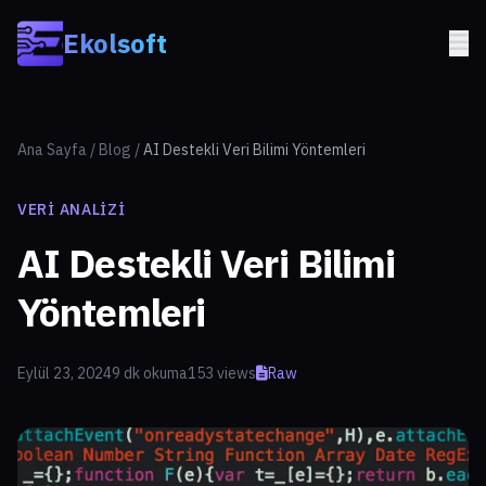
Skip to main content
Ekolsoft
Ana Sayfa
/
Blog
/
AI Destekli Veri Bilimi Yöntemleri
VERI ANALIZI
AI Destekli Veri Bilimi
Yöntemleri
Eylül 23, 2024
9 dk okuma
153 views
Raw