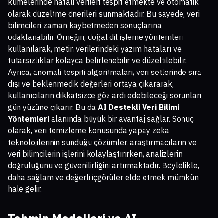
kümelerinde hatalı verileri tespit etmekte ve otomatik
olarak düzeltme önerileri sunmaktadır. Bu sayede, veri
bilimcileri zaman kaybetmeden sonuçlarına
odaklanabilir. Örneğin, doğal dil işleme yöntemleri
kullanılarak, metin verilerindeki yazım hataları ve
tutarsızlıklar kolayca belirlenebilir ve düzeltilebilir.
Ayrıca, anomali tespiti algoritmaları, veri setlerinde sıra
dışı ve beklenmedik değerleri ortaya çıkararak,
kullanıcıların dikkatsizce göz ardı edebileceği sorunları
gün yüzüne çıkarır. Bu da
AI Destekli Veri Bilimi
Yöntemleri
alanında büyük bir avantaj sağlar. Sonuç
olarak, veri temizleme konusunda yapay zeka
teknolojilerinin sunduğu çözümler, araştırmacıların ve
veri bilimcilerin işlerini kolaylaştırırken, analizlerin
doğruluğunu ve güvenilirliğini artırmaktadır. Böylelikle,
daha sağlam ve değerli içgörüler elde etmek mümkün
hale gelir.
Tahmin Modelleri ve AI