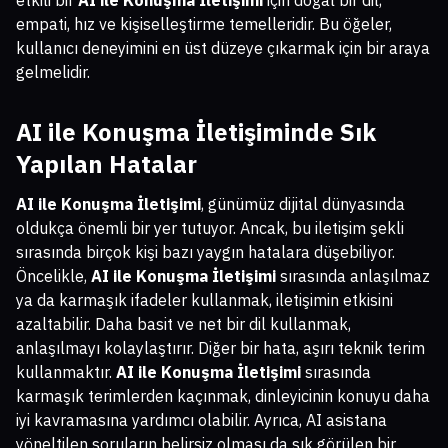
etkili bir
AI ile Konuşma İletişimi
için doğal bir dil,
empati, hız ve kişiselleştirme temelleridir. Bu öğeler,
kullanıcı deneyimini en üst düzeye çıkarmak için bir araya
gelmelidir.
AI ile Konuşma İletişimi
nde Sık
Yapılan Hatalar
AI ile Konuşma İletişimi
, günümüz dijital dünyasında
oldukça önemli bir yer tutuyor. Ancak, bu iletişim şekli
sırasında birçok kişi bazı yaygın hatalara düşebiliyor.
Öncelikle,
AI ile Konuşma İletişimi
sırasında anlaşılmaz
ya da karmaşık ifadeler kullanmak, iletişimin etkisini
azaltabilir. Daha basit ve net bir dil kullanmak,
anlaşılmayı kolaylaştırır. Diğer bir hata, aşırı teknik terim
kullanmaktır.
AI ile Konuşma İletişimi
sırasında
karmaşık terimlerden kaçınmak, dinleyicinin konuyu daha
iyi kavramasına yardımcı olabilir. Ayrıca, AI asistana
yöneltilen soruların belirsiz olması da sık görülen bir