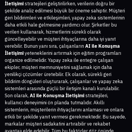
İletişimi
stratejileri geliştirilirken, verilerin doğru bir
şekilde analiz edilmesi büyük bir öneme sahiptir. Müşteri
geri bildirimleri ve etkileşimleri, yapay zeka sistemlerinin
daha etkili hale gelmesine yardımcı olur. Şirketler bu
verileri kullanarak, hizmetlerini sürekli olarak
güncelleyebilir ve müşteri ihtiyaçlarına daha iyi yanıt
verebilir. Bunun yanı sıra, çalışanların
AI ile Konuşma
İletişimi
yeteneklerini artırmak için eğitim programları
organize edilmelidir. Yapay zeka ile entegre çalışan
ekipler, müşteri memnuniyetini sağlamak için daha
yenilikçi çözümler üretebilir. Ek olarak, sürekli geri
bildirim döngüleri oluşturarak, çalışanlar ve yapay zeka
sistemleri arasında güçlü bir iletişim kanalı kurulabilir.
Son olarak,
AI ile Konuşma İletişimi
stratejileri,
kullanıcı deneyimini ön planda tutmalıdır. Akıllı
sistemlerin, müşterilerin ihtiyaçlarını anlaması ve onlara
etkili bir şekilde yanıt vermesi gerekmektedir. Bu sayede,
markalar müşteri sadakatini artırabilir ve rekabet
avantajı elde edebilir. Tüm bu faktörler göz önünde