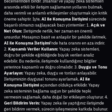
becerilerinden biridir. İnsanlar ve yapay zeka sistemleri
arasında etkili bir iletişim sağlamanın yollarını bulmak,
daha verimli ve anlamlı etkileşimler oluşturmak için kritik
öneme sahiptir. İşte,
AI ile Konuşma İletişimi
sürecinde
başarılı olmanızı sağlayacak bazı yöntemler: 1.
Açık ve
Net Olun:
İletişimde netlik, her zaman en önemli
unsurdur. Mesajınızı basit ve anlaşılır bir şekilde iletmek,
AI ile Konuşma İletişimi
'nde hata oranını en aza indirir.
2.
Kapsamlı Veriler Kullanın:
Yapay zeka sistemleri,
doğru bir şekilde eğitildiğinde büyük verileri analiz
edebilir. Bu nedenle, iletişimde kullandığınız bilgiler
yeterince kapsamlı ve doğru olmalıdır. 3.
Duygu ve Tonu
Ayarlayın:
Yapay zeka, duygu ve tonları anlayabilir.
İletişiminizin duygusal tonunu ayarlamak,
AI ile
Konuşma İletişimi
açısından oldukça etkilidir. Yapay
zeka sisteminin bağlama uygun bir şekilde tepki
vermesini sağlamak, daha doğal bir etkileşim oluşturur. 4.
Geri Bildirim Verin:
Yapay zeka ile yaptığınız iletişimde
geri bildirim vermek, sürecin iyileşmesine katkıda bulunur.