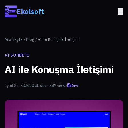
Skip to main content
Ekolsoft
Ana Sayfa
/
Blog
/
AI ile Konuşma İletişimi
AI SOHBETI
AI ile Konuşma İletişimi
Eylül 23, 2024
10 dk okuma
89 views
Raw