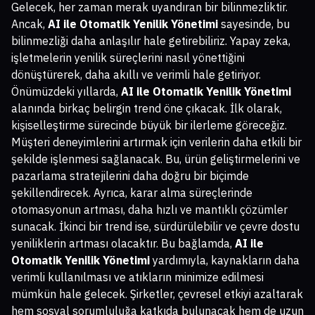
Gelecek, her zaman merak uyandıran bir bilinmezliktir.
Ancak,
AI ile Otomatik Yenilik Yönetimi
sayesinde, bu
bilinmezliği daha anlaşılır hale getirebiliriz. Yapay zeka,
işletmelerin yenilik süreçlerini nasıl yönettiğini
dönüştürerek, daha akıllı ve verimli hale getiriyor.
Önümüzdeki yıllarda,
AI ile Otomatik Yenilik Yönetimi
alanında birkaç belirgin trend öne çıkacak. İlk olarak,
kişiselleştirme sürecinde büyük bir ilerleme göreceğiz.
Müşteri deneyimlerini artırmak için verilerin daha etkili bir
şekilde işlenmesi sağlanacak. Bu, ürün geliştirmelerini ve
pazarlama stratejilerini daha doğru bir biçimde
şekillendirecek. Ayrıca, karar alma süreçlerinde
otomasyonun artması, daha hızlı ve mantıklı çözümler
sunacak. İkinci bir trend ise, sürdürülebilir ve çevre dostu
yeniliklerin artması olacaktır. Bu bağlamda,
AI ile
Otomatik Yenilik Yönetimi
yardımıyla, kaynakların daha
verimli kullanılması ve atıkların minimize edilmesi
mümkün hale gelecek. Şirketler, çevresel etkiyi azaltarak
hem sosyal sorumluluğa katkıda bulunacak hem de uzun