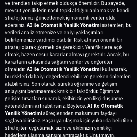
ve trendleri takip etmek oldukça önemlidir. Bu sayede,
mevcut yeniliklerin nasıl tepki aldığını anlamak ve kendi
stratejilerinizi güncellemek için önemli veriler elde
edersiniz.
AI ile Otomatik Yenilik Yönetimi
sistemleri, bu
verileri analiz etmenize ve en iyi yaklaşımları
belirlemenize yardımcı olabilir. Risk almayı önemli bir
strateji olarak görmek de gereklidir. Yeni fikirlere açık
olmak, bazen cesur kararlar almayı gerektirir. Ancak, bu
kararların arkasında sağlam veriler ve öngörüler
olmalıdır.
AI ile Otomatik Yenilik Yönetimi
kullanarak,
bu riskleri daha iyi değerlendirebilir ve gereken önlemleri
alabilirsiniz. Son olarak, sürekli öğrenme ve gelişim
anlayışını benimsemek kritik bir faktördür. Eğitim ve
gelişim fırsatları sunarak, ekibinizin yenilikçi düşünme
yeteneklerini artırabilirsiniz. Böylece,
AI ile Otomatik
Yenilik Yönetimi
süreçlerinden maksimum faydayı
sağlayabilirsiniz. Başarıya ulaşmak için yukarıda belirtilen
stratejileri uygulamak, sizin ve ekibinizin yenilikçi
hedeflere ulaşma şansını artıracaktır. Unutmayın,