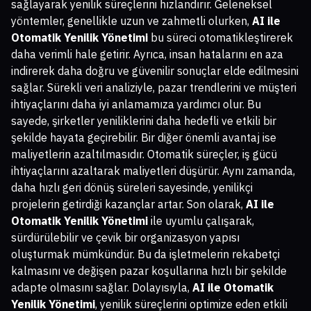
sağlayarak yenilik süreçlerini hızlandırır. Geleneksel
yöntemler, genellikle uzun ve zahmetli olurken,
AI ile
Otomatik Yenilik Yönetimi
bu süreci otomatikleştirerek
daha verimli hale getirir. Ayrıca, insan hatalarını en aza
indirerek daha doğru ve güvenilir sonuçlar elde edilmesini
sağlar. Sürekli veri analiziyle, pazar trendlerini ve müşteri
ihtiyaçlarını daha iyi anlamamıza yardımcı olur. Bu
sayede, şirketler yeniliklerini daha hedefli ve etkili bir
şekilde hayata geçirebilir. Bir diğer önemli avantaj ise
maliyetlerin azaltılmasıdır. Otomatik süreçler, iş gücü
ihtiyaçlarını azaltarak maliyetleri düşürür. Aynı zamanda,
daha hızlı geri dönüş süreleri sayesinde, yenilikçi
projelerin getirdiği kazançlar artar. Son olarak,
AI ile
Otomatik Yenilik Yönetimi
ile uyumlu çalışarak,
sürdürülebilir ve çevik bir organizasyon yapısı
oluşturmak mümkündür. Bu da işletmelerin rekabetçi
kalmasını ve değişen pazar koşullarına hızlı bir şekilde
adapte olmasını sağlar. Dolayısıyla,
AI ile Otomatik
Yenilik Yönetimi
, yenilik süreçlerini optimize eden etkili