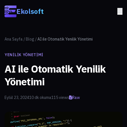
Skip to main content
Ekolsoft
Ana Sayfa
/
Blog
/
AI ile Otomatik Yenilik Yönetimi
YENILIK YÖNETIMI
AI ile Otomatik Yenilik
Yönetimi
Eylül 23, 2024
10 dk okuma
115 views
Raw