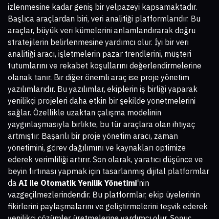
izlenmesine kadar geniş bir yelpazeyi kapsamaktadır.
Başlıca araçlardan biri, veri analitiği platformlarıdır. Bu
araçlar, büyük veri kümelerini anlamlandırarak doğru
stratejilerin belirlenmesine yardımcı olur. İyi bir veri
analitiği aracı, işletmelerin pazar trendlerini, müşteri
tutumlarını ve rekabet koşullarını değerlendirmelerine
olanak tanır. Bir diğer önemli araç ise proje yönetim
yazılımlarıdır. Bu yazılımlar, ekiplerin iş birliği yaparak
yenilikçi projeleri daha etkin bir şekilde yönetmelerini
sağlar. Özellikle uzaktan çalışma modelinin
yaygınlaşmasıyla birlikte, bu tür araçlara olan ihtiyaç
artmıştır. Başarılı bir proje yönetim aracı, zaman
yönetimini, görev dağılımını ve kaynakları optimize
ederek verimliliği artırır. Son olarak, yaratıcı düşünce ve
beyin fırtınası yapmak için tasarlanmış dijital platformlar
da
AI ile Otomatik Yenilik Yönetimi
'nin
vazgeçilmezlerindendir. Bu platformlar, ekip üyelerinin
fikirlerini paylaşmalarını ve geliştirmelerini teşvik ederek
yenilikçi çözümler üretmelerine yardımcı olur. Sonuç