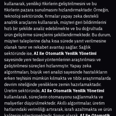
kullanarak, yenilikçi fikirlerin geliştirilmesini ve bu
fikirlerin pazara sunulmasını hızlandırmaktadır. Örneğin,
teknoloji sektöründe, firmalar yapay zeka destekli
analitik araçlarını kullanarak, müşteri geri bildirimlerini
hızlı bir şekilde analiz edebilmekte ve bu doğrultuda
ürün geliştirme süreçlerini şekillendirmektedir. Bu durum,
müşteri taleplerine daha kısa sürede yanıt verilmesine
olanak tanır ve rekabet avantajı sağlar. Sağlık
sektöründe ise,
AI ile Otomatik Yenilik Yönetimi
sayesinde yeni tedavi yöntemlerinin araştırılması ve
geliştirilmesi süreçleri hızlanmıştır. Yapay zeka
algoritmaları, büyük veri analizi sayesinde hastalıkların
erken teşhisini mümkün kılmakta ve tıbbi araştırmalarda
devrim niteliğinde yeniliklere zemin hazırlamaktadır.
Üretim sektöründe,
AI ile Otomatik Yenilik Yönetimi
kullanılarak, süreçlerin otomasyonu sağlanmakta ve
maliyetler düşürülmektedir. Akıllı algoritmalar, üretim
hatlarındaki verimliliği artırarak, israfı azaltmakta ve ürün
kalitesini iyileştirmektedir. Sonuç olarak,
AI ile Otomatik