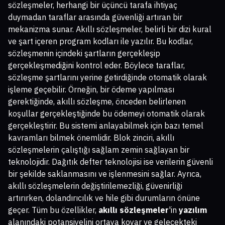
sözleşmeler, herhangi bir üçüncü tarafa ihtiyaç
duymadan taraflar arasında güvenliği artıran bir
mekanizma sunar. Akıllı sözleşmeler, belirli bir dizi kural
ve şart içeren program kodları ile yazılır. Bu kodlar,
sözleşmenin içindeki şartların gerçekleşip
gerçekleşmediğini kontrol eder. Böylece taraflar,
sözleşme şartlarını yerine getirdiğinde otomatik olarak
işleme geçebilir. Örneğin, bir ödeme yapılması
gerektiğinde, akıllı sözleşme, önceden belirlenen
koşullar gerçekleştiğinde bu ödemeyi otomatik olarak
gerçekleştirir. Bu sistemi anlayabilmek için bazı temel
kavramları bilmek önemlidir. Blok zinciri, akıllı
sözleşmelerin çalıştığı sağlam zemin sağlayan bir
teknolojidir. Dağıtık defter teknolojisi ise verilerin güvenli
bir şekilde saklanmasını ve işlenmesini sağlar. Ayrıca,
akıllı sözleşmelerin değiştirilemezliği, güvenirliği
artırırken, dolandırıcılık ve hile gibi durumların önüne
geçer. Tüm bu özellikler,
akıllı sözleşmeler
'in
yazılım
alanındaki potansiyelini ortaya koyar ve gelecekteki