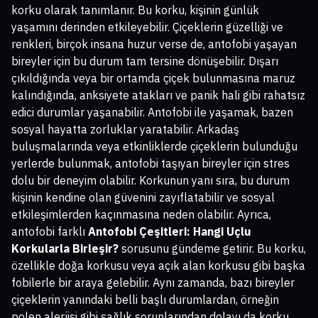
korku olarak tanımlanır. Bu korku, kişinin günlük
yaşamını derinden etkileyebilir. Çiçeklerin güzelliği ve
renkleri, birçok insana huzur verse de, antofobi yaşayan
bireyler için bu durum tam tersine dönüşebilir. Dışarı
çıkıldığında veya bir ortamda çiçek bulunmasına maruz
kalındığında, anksiyete atakları ve panik hali gibi rahatsız
edici durumlar yaşanabilir. Antofobi ile yaşamak, bazen
sosyal hayatta zorluklar yaratabilir. Arkadaş
buluşmalarında veya etkinliklerde çiçeklerin bulunduğu
yerlerde bulunmak, antofobi taşıyan bireyler için stres
dolu bir deneyim olabilir. Korkunun yanı sıra, bu durum
kişinin kendine olan güvenini zayıflatabilir ve sosyal
etkileşimlerden kaçınmasına neden olabilir. Ayrıca,
antofobi farklı
Antofobi Çeşitleri: Hangi Uçlu
Korkularla Birleşir?
sorusunu gündeme getirir. Bu korku,
özellikle doğa korkusu veya açık alan korkusu gibi başka
fobilerle bir araya gelebilir. Aynı zamanda, bazı bireyler
çiçeklerin yanındaki belli başlı durumlardan, örneğin
polen alerjisi gibi sağlık sorunlarından dolayı da korku