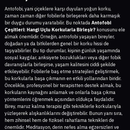
Antofobi, yani çiçeklere karşı duyulan yoğun korku,
zaman zaman diğer fobilerle birleşerek daha karmaşık
bir duygu durumu yaratabilir. Bu noktada
Antofobi
Çeşitleri: Hangi Uçlu Korkularla Birleşir?
konusunu ele
almak önemlidir. Örneğin, antrofobi yaşayan bireyler,
doğadan ya da bitkilerden genel bir korku hissi de
taşıyabilirler. Bu tip durumlar, kişinin günlük yaşamında
sosyal kaygılar, anksiyete bozuklukları veya diğer fobik
davranışlarla birleşirse, yaşam kalitesini ciddi şekilde
etkileyebilir. Fobilerle baş etme stratejileri geliştirmek,
bu korkularla başa çıkmanın en etkili yollarından biridir.
Öncelikle, profesyonel bir terapistten destek almak, bu
korkuların kaynağını anlamak ve onlarla başa çıkma
yöntemlerini öğrenmek açısından oldukça faydalıdır.
Birey, maruz kalma terapisi gibi tekniklerle korkularıyla
yüzleşerek alışkanlıklarını değiştirebilir. Bunun yanı sıra,
hem zihinsel hem de fiziksel rahatlama teknikleri de
önemlidir. Meditasyon, derin nefes alma egzersizleri ve