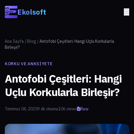
Skip to main content
Ekolsoft
Ana Sayfa
/
Blog
/
Antofobi Çeşitleri: Hangi Uçlu Korkularla
Birleşir?
KORKU VE ANKSIYETE
Antofobi Çeşitleri: Hangi
Uçlu Korkularla Birleşir?
Temmuz 04, 2025
9 dk okuma
106 views
Raw