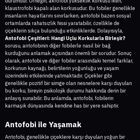
durumdur. Örneğin, akrofobi yükseklik korkusu iken,
klaustrofobi kapalı alan korkusudur. Bu fobiler genellikle
insanların hayatlarını sınırlarken, antofobi bazen sosyal
ortamlarda rahatsızlık hissi yaratabilir, özellikle de
çiçeklerin sıkça bulunduğu etkinliklerde. Dolayısıyla,
Antofobi Çeşitleri: Hangi Uçlu Korkularla Birleşir?
sorusu, antofobinin diğer fobilerle nasıl bir bağ
kurduğunu anlamak açısından önemli bir sorudur. Sonuç
olarak, antofobi ve diğer fobiler arasındaki temel farklar,
korkunun kaynağı, belirtilerin yoğunluğu ve yaşam
üzerindeki etkilerinde yatmaktadır. Çiçekler gibi
genellikle pozitif bir simge olan nesnelere karşı duyulan
bu korku, bireyin psikolojik durumu hakkında derin bir
anlayış sunabilir. Bu anlamda, antofobi, fobilerin
karmaşık dünyasında kendine has bir yere sahiptir.
Antofobi ile Yaşamak
Antofobi, genellikle çiçeklere karşı duyulan yoğun bir