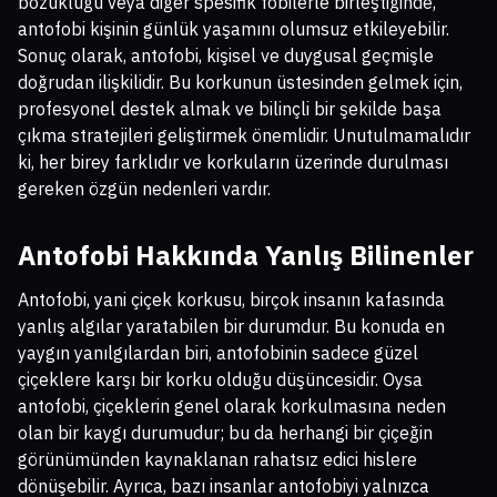
bozukluğu veya diğer spesifik fobilerle birleştiğinde,
antofobi kişinin günlük yaşamını olumsuz etkileyebilir.
Sonuç olarak, antofobi, kişisel ve duygusal geçmişle
doğrudan ilişkilidir. Bu korkunun üstesinden gelmek için,
profesyonel destek almak ve bilinçli bir şekilde başa
çıkma stratejileri geliştirmek önemlidir. Unutulmamalıdır
ki, her birey farklıdır ve korkuların üzerinde durulması
gereken özgün nedenleri vardır.
Antofobi Hakkında Yanlış Bilinenler
Antofobi, yani çiçek korkusu, birçok insanın kafasında
yanlış algılar yaratabilen bir durumdur. Bu konuda en
yaygın yanılgılardan biri, antofobinin sadece güzel
çiçeklere karşı bir korku olduğu düşüncesidir. Oysa
antofobi, çiçeklerin genel olarak korkulmasına neden
olan bir kaygı durumudur; bu da herhangi bir çiçeğin
görünümünden kaynaklanan rahatsız edici hislere
dönüşebilir. Ayrıca, bazı insanlar antofobiyi yalnızca