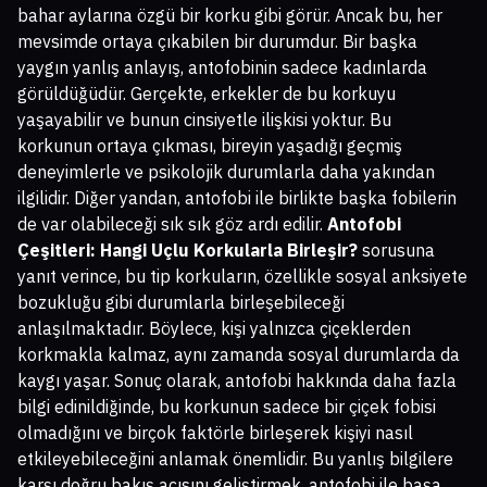
bahar aylarına özgü bir korku gibi görür. Ancak bu, her
mevsimde ortaya çıkabilen bir durumdur. Bir başka
yaygın yanlış anlayış, antofobinin sadece kadınlarda
görüldüğüdür. Gerçekte, erkekler de bu korkuyu
yaşayabilir ve bunun cinsiyetle ilişkisi yoktur. Bu
korkunun ortaya çıkması, bireyin yaşadığı geçmiş
deneyimlerle ve psikolojik durumlarla daha yakından
ilgilidir. Diğer yandan, antofobi ile birlikte başka fobilerin
de var olabileceği sık sık göz ardı edilir.
Antofobi
Çeşitleri: Hangi Uçlu Korkularla Birleşir?
sorusuna
yanıt verince, bu tip korkuların, özellikle sosyal anksiyete
bozukluğu gibi durumlarla birleşebileceği
anlaşılmaktadır. Böylece, kişi yalnızca çiçeklerden
korkmakla kalmaz, aynı zamanda sosyal durumlarda da
kaygı yaşar. Sonuç olarak, antofobi hakkında daha fazla
bilgi edinildiğinde, bu korkunun sadece bir çiçek fobisi
olmadığını ve birçok faktörle birleşerek kişiyi nasıl
etkileyebileceğini anlamak önemlidir. Bu yanlış bilgilere
karşı doğru bakış açısını geliştirmek, antofobi ile başa