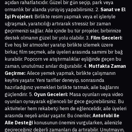
açıdan rahatlatıcıdır. Güzel bir gün seçip, park veya
ormanlık bir alanda yürüyüş yapabilirsiniz. 2.
Sanat ve El
İşi Projeleri:
Birlikte resim yapmak veya el işleriyle
uğraşmak, yaratıcılığı artırarak stressiz bir zaman
geçirmenizi sağlar. Aile içinde bu tür projeler, birbirinize
destek olmanın güzel bir yolu olabilir. 3.
Film Geceleri:
Eve hoş bir atmosfer yaratıp birlikte izlemek üzere
birkaç film seçmek, aile üyeleri arasında samimi bir bağ
kurabilir. Popcorn ve atıştırmalıklar eşliğinde geçen bu
zaman, unutulmaz anılar doğurabilir. 4.
Mutfakta Zaman
Geçirme:
Ailece yemek yapmak, birlikte çalışmanın
keyfini yaşatır. Yeni tarifler deneyip, sonrasında
hazırladığınız yemekleri birlikte tatmak, aile bağlarını
güçlendirir. 5.
Oyun Geceleri:
Masa oyunları veya video
oyunları oynayarak eğlenceli bir gece geçirebilirsiniz. Bu
aktiviteler hem rekabetçi hem de eğlencelidir, aile üyeleri
arasında neşeli anlar yaşatır. Bu öneriler,
Antofobi ile
Aile Desteği
konusunun önemini vurgularken, ailenizle
geçireceğiniz değerli zamanları da artırabilir. Unutmayın,