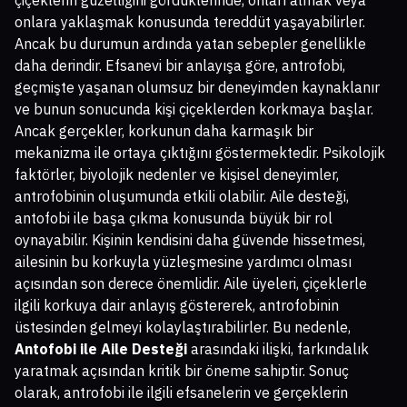
çiçeklerin güzelliğini gördüklerinde, onları almak veya
onlara yaklaşmak konusunda tereddüt yaşayabilirler.
Ancak bu durumun ardında yatan sebepler genellikle
daha derindir. Efsanevi bir anlayışa göre, antrofobi,
geçmişte yaşanan olumsuz bir deneyimden kaynaklanır
ve bunun sonucunda kişi çiçeklerden korkmaya başlar.
Ancak gerçekler, korkunun daha karmaşık bir
mekanizma ile ortaya çıktığını göstermektedir. Psikolojik
faktörler, biyolojik nedenler ve kişisel deneyimler,
antrofobinin oluşumunda etkili olabilir. Aile desteği,
antofobi ile başa çıkma konusunda büyük bir rol
oynayabilir. Kişinin kendisini daha güvende hissetmesi,
ailesinin bu korkuyla yüzleşmesine yardımcı olması
açısından son derece önemlidir. Aile üyeleri, çiçeklerle
ilgili korkuya dair anlayış göstererek, antrofobinin
üstesinden gelmeyi kolaylaştırabilirler. Bu nedenle,
Antofobi ile Aile Desteği
arasındaki ilişki, farkındalık
yaratmak açısından kritik bir öneme sahiptir. Sonuç
olarak, antrofobi ile ilgili efsanelerin ve gerçeklerin