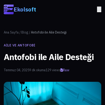
Skip to main content
Ekolsoft
Ana Sayfa
/
Blog
/
Antofobi ile Aile Desteği
AILE VE ANTOFOBI
Antofobi ile Aile Desteği
Temmuz 04, 2025
9 dk okuma
129 views
Raw