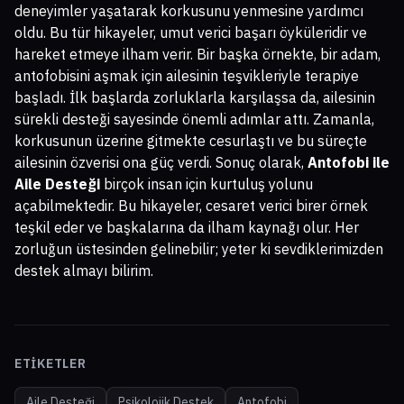
deneyimler yaşatarak korkusunu yenmesine yardımcı
oldu. Bu tür hikayeler, umut verici başarı öyküleridir ve
hareket etmeye ilham verir. Bir başka örnekte, bir adam,
antofobisini aşmak için ailesinin teşvikleriyle terapiye
başladı. İlk başlarda zorluklarla karşılaşsa da, ailesinin
sürekli desteği sayesinde önemli adımlar attı. Zamanla,
korkusunun üzerine gitmekte cesurlaştı ve bu süreçte
ailesinin özverisi ona güç verdi. Sonuç olarak,
Antofobi ile
Aile Desteği
birçok insan için kurtuluş yolunu
açabilmektedir. Bu hikayeler, cesaret verici birer örnek
teşkil eder ve başkalarına da ilham kaynağı olur. Her
zorluğun üstesinden gelinebilir; yeter ki sevdiklerimizden
destek almayı bilirim.
ETIKETLER
Aile Desteği
Psikolojik Destek
Antofobi