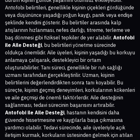
durum kişinin günlük yaşamını olumsuz etkileyebilir.
Antofobi belirtileri, genellikle kişinin çiçekleri gördüğünde
veya düşününce yaşadığı yoğun kaygı, panik veya endişe
şeklinde kendini gösterir. Bu belirtiler arasında kalp
atışlarının hızlanması, nefes darlığı, titreme, terleme ve
baş dönmesi gibi fiziksel tepkiler de yer alabilir.
Antofobi
ile Aile Desteği
, bu belirtileri yönetme sürecinde
oldukça önemlidir. Aile üyeleri, kişinin yaşadığı bu korkuyu
anlamaya çalışarak, destekleyici bir ortam
oluşturabilirler. Tanı süreci, genellikle bir ruh sağlığı
uzmanı tarafından gerçekleştirilir. Uzman, kişinin
belirtilerini değerlendirdikten sonra tanı koyabilir. Bu
süreçte, kişinin geçmiş deneyimleri, korkularının kökenleri
ve aile geçmişi de önemli faktörlerdir. Aile desteğinin
sağlanması, tedavi sürecinin başarısını artırabilir.
Antofobi ile Aile Desteği
, hastanın kendisini daha
güvende hissetmesine ve kaygılarla başa çıkmasına
yardımcı olabilir. Tedavi sürecinde, aile üyeleriyle açık
iletişim kurmak, korkuların üstesinden gelmek için atılan