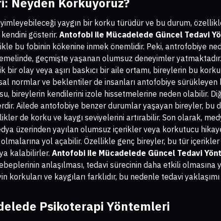
ri: Neyden Korkuyoruz?
eyimleyebileceği yaygın bir korku türüdür ve bu durum, özellik
kendini gösterir.
Antofobi ile Mücadelede Güncel Tedavi Y
likle bu fobinin kökenine inmek önemlidir. Peki, antrofobiye n
n temelinde, geçmişte yaşanan olumsuz deneyimler yatmaktadır.
bir olay veya aşırı baskıcı bir aile ortamı, bireylerin bu kor
msal normlar ve beklentiler de insanları antofobiye sürükleyen 
 bireylerin kendilerini izole hissetmelerine neden olabilir. Di
lerdir. Ailede antofobiye benzer durumlar yaşayan bireyler, bu d
kler de korku ve kaygı seviyelerini artırabilir. Son olarak, me
dya üzerinden yayılan olumsuz içerikler veya korkutucu hikaye
olmalarına yol açabilir. Özellikle genç bireyler, bu tür içerikle
ya kalabilirler.
Antofobi ile Mücadelede Güncel Tedavi Yön
beplerinin anlaşılması, tedavi sürecinin daha etkili olmasına y
n korkuları ve kaygıları farklıdır, bu nedenle tedavi yaklaşımı 
delede Psikoterapi Yöntemleri