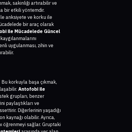
ak, sakinliği artırabilir ve
 bir etkili yöntemdir.
le anksiyete ve korku ile
mücadelede bir araç olarak
obi ile Mücadelede Güncel
 kaygılanmalarını
enli uygulanması, zihin ve
abilir.
ir. Bu korkuyla başa çıkmak,
aşabilir.
Antofobi ile
estek grupları, benzer
ni paylaştıkları ve
settirir. Diğerlerinin yaşadığı
 kaynağı olabilir. Ayrıca,
nı öğrenmeyi sağlar. Gruptaki
öntemleri
arasında yer alan