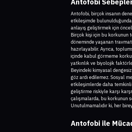
Antofobi Sebeple
Antofobi, birçok insanın den
etkileşimde bulunulduğunda 
anlayış geliştirmek için önce
Birçok kişi için bu korkunu
döneminde yaşanan travmatik 
hazırlayabilir. Ayrıca, toplu
içinde kabul görmeme korkusu,
yatkınlık ve biyolojik faktör
Beyindeki kimyasal dengesizli
göz ardı edilemez. Sosyal me
etkileşimlerde daha temkinli 
geliştirme riskiyle karşı karşı
çalışmalarda, bu korkunun se
Unutulmamalıdır ki, her bireyi
Antofobi ile Müca