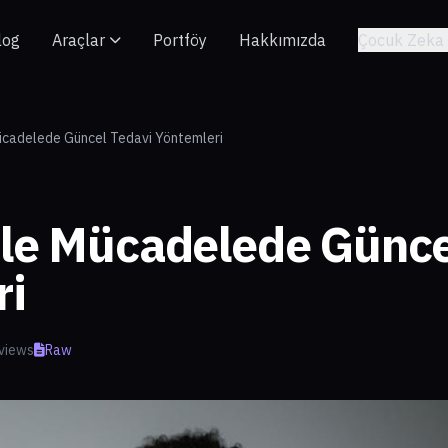
log
Araçlar
Portföy
Hakkımızda
Çocuk Zeka 
ücadelede Güncel Tedavi Yöntemleri
ile Mücadelede Günce
ri
views
Raw