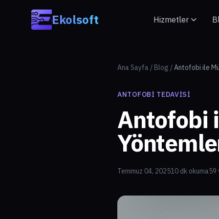
Skip to main content
Ekolsoft
Hizmetler
B
Ana Sayfa
/
Blog
/
Antofobi ile M
ANTOFOBI TEDAVISI
Antofobi 
Yöntemle
Temmuz 04, 2025
10 dk okuma
59 