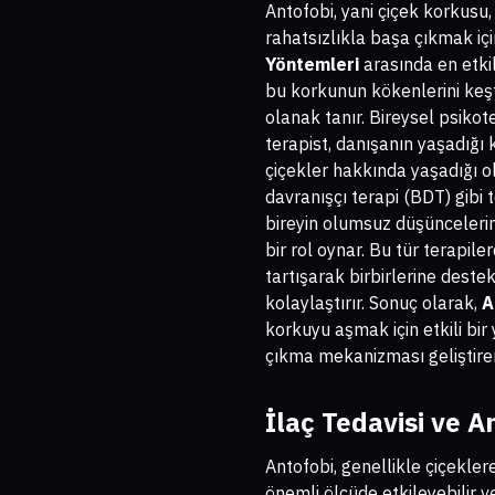
Antofobi, yani çiçek korkusu,
rahatsızlıkla başa çıkmak iç
Yöntemleri
arasında en etkil
bu korkunun kökenlerini keş
olanak tanır. Bireysel psikot
terapist, danışanın yaşadığı 
çiçekler hakkında yaşadığı olu
davranışçı terapi (BDT) gibi 
bireyin olumsuz düşüncelerin
bir rol oynar. Bu tür terapile
tartışarak birbirlerine destek
kolaylaştırır. Sonuç olarak,
A
korkuyu aşmak için etkili bir
çıkma mekanizması geliştirere
İlaç Tedavisi ve A
Antofobi, genellikle çiçekler
önemli ölçüde etkileyebilir v