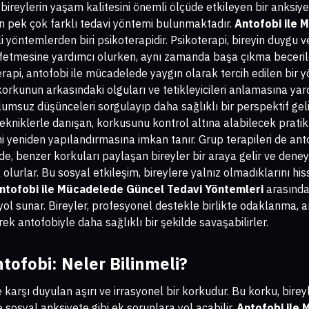
 bireylerin yaşam kalitesini önemli ölçüde etkileyen bir anksi
in pek çok farklı tedavi yöntemi bulunmaktadır.
Antofobi ile 
i yöntemlerden biri psikoterapidir. Psikoterapi, bireyin duygu 
fetmesine yardımcı olurken, aynı zamanda başa çıkma beceriler
erapi, antofobi ile mücadelede yaygın olarak tercih edilen bir 
korkunun arkasındaki olguları ve tetikleyicileri anlamasına yard
msuz düşünceleri sorgulayıp daha sağlıklı bir perspektif gelişti
tekniklerle danışan, korkusunu kontrol altına alabilecek pratik 
i yeniden yapılandırmasına imkan tanır. Grup terapileri de an
rde, benzer korkuları paylaşan bireyler bir araya gelir ve deney
 olurlar. Bu sosyal etkileşim, bireylere yalnız olmadıklarını his
ntofobi ile Mücadelede Güncel Tedavi Yöntemleri
arasında 
 yol sunar. Bireyler, profesyonel destekle birlikte odaklanma, a
k antofobiyle daha sağlıklı bir şekilde savaşabilirler.
ntofobi: Neler Bilinmeli?
e karşı duyulan aşırı ve irrasyonel bir korkudur. Bu korku, bire
e sosyal anksiyete gibi ek sorunlara yol açabilir.
Antofobi ile