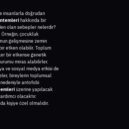
le insanlarla doğrudan
öntemleri
hakkında bir
eden olan sebepler nelerdir?
 Örneğin, çocukluk
kunun gelişmesine zemin
bir etken olabilir. Toplum
ğer bir etkense genetik
urumu miras alabilirler.
dya ve sosyal medya etkisi de
ler, bireylerin toplumsal
r nedeniyle antofobi
temleri
üzerine yapılacak
ardımcı olacaktır.
da kişiye özel olmalıdır.