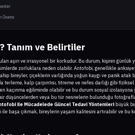
inenler
n Önemi
? Tanım ve Belirtiler
ulan aşırı ve irrasyonel bir korkudur. Bu durum, kişinin günlü
eşimlerde zorluklara neden olabilir. Antofobi, genellikle anksiye
sahip bireyler, çiçeklerin varlığında yoğun kaygı ve panik atak bel
a terleme, kalp çarpıntısı, titreme ve nefes darlığı gibi fiziksel r
n kaçınma eğiliminde olabilir ve bu durum sosyal izolasyona yo
dair düşüncelerden veya bu tür nesnelerin bulunduğu fotoğrafla
ntofobi ile Mücadelede Güncel Tedavi Yöntemleri
büyük bi
i ile başa çıkmak, bireylerin yaşam kalitesini artırabilir ve bu
.