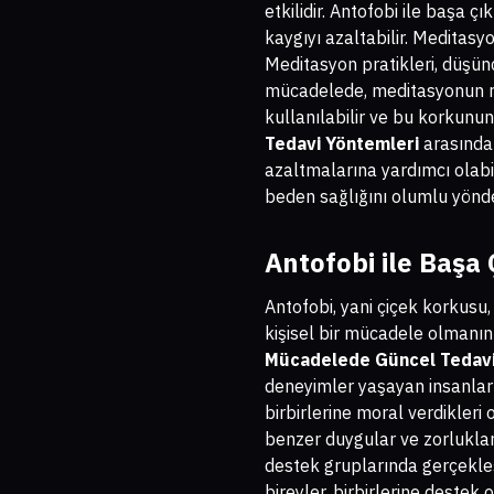
etkilidir. Antofobi ile başa ç
kaygıyı azaltabilir. Meditasy
Meditasyon pratikleri, düşün
mücadelede, meditasyonun raha
kullanılabilir ve bu korkunu
Tedavi Yöntemleri
arasında 
azaltmalarına yardımcı olabil
beden sağlığını olumlu yönde 
Antofobi ile Başa
Antofobi, yani çiçek korkusu,
kişisel bir mücadele olmanın
Mücadelede Güncel Tedavi
deneyimler yaşayan insanların
birbirlerine moral verdikleri 
benzer duygular ve zorluklar
destek gruplarında gerçekleşt
bireyler, birbirlerine destek 