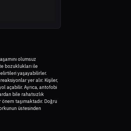
k yaşamını olumsuz
te bozuklukları ile
irtileri yaşayabilirler.
eaksiyonlar yer alır. Kişiler,
l açabilir. Ayrıca, antofobi
rdan bile rahatsızlık
r önem taşımaktadır. Doğru
 korkunun üstesinden