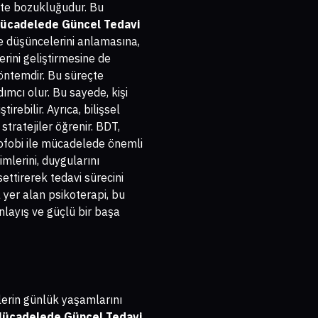
yete bozukluğudur. Bu
Mücadelede Güncel Tedavi
ve düşüncelerini anlamasına,
ini geliştirmesine de
yöntemdir. Bu süreçte
ımcı olur. Bu sayede, kişi
rebilir. Ayrıca, bilişsel
stratejiler öğrenir. BDT,
tofobi ile mücadelede önemli
imlerini, duygularını
settirerek tedavi sürecini
yer alan psikoterapi, bu
nlayış ve güçlü bir başa
ylerin günlük yaşamlarını
 Mücadelede Güncel Tedavi