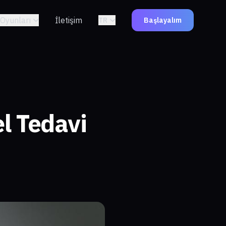
Oyunları
İletişim
TR
Başlayalım
l Tedavi