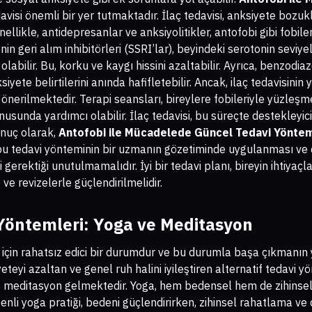
visi önemli bir yer tutmaktadır. İlaç tedavisi, anksiyete bozuklukl
nellikle, antidepresanlar ve anksiyolitikler, antofobi gibi fobile
onin geri alım inhibitörleri (SSRI’lar), beyindeki serotonin seviy
bilir. Bu, korku ve kaygı hissini azaltabilir. Ayrıca, benzodiaze
iyete belirtilerini anında hafifletebilir. Ancak, ilaç tedavisinin
nerilmektedir. Terapi seansları, bireylere fobileriyle yüzleşm
sunda yardımcı olabilir. İlaç tedavisi, bu süreçte destekleyici 
onuç olarak,
Antofobi ile Mücadelede Güncel Tedavi Yöntem
bu tedavi yönteminin bir uzmanın gözetiminde uygulanması ve 
erektiği unutulmamalıdır. İyi bir tedavi planı, bireyin ihtiyaçl
ve revizelerle güçlendirilmelidir.
 Yöntemleri: Yoga ve Meditasyon
şi için rahatsız edici bir durumdur ve bu durumla başa çıkmanı
eteyi azaltan ve genel ruh halini iyileştiren alternatif tedavi 
 meditasyon gelmektedir. Yoga, hem bedensel hem de zihinsel
zenli yoga pratiği, bedeni güçlendirirken, zihinsel rahatlama ve