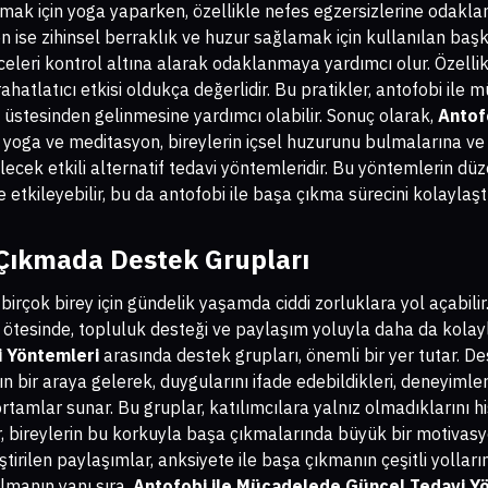
ıkmak için yoga yaparken, özellikle nefes egzersizlerine odaklanm
on ise zihinsel berraklık ve huzur sağlamak için kullanılan başka
celeri kontrol altına alarak odaklanmaya yardımcı olur. Özellik
tlatıcı etkisi oldukça değerlidir. Bu pratikler, antofobi ile 
n üstesinden gelinmesine yardımcı olabilir. Sonuç olarak,
Antof
yoga ve meditasyon, bireylerin içsel huzurunu bulmalarına ve
ecek etkili alternatif tedavi yöntemleridir. Bu yöntemlerin düz
etkileyebilir, bu da antofobi ile başa çıkma sürecini kolaylaştır
 Çıkmada Destek Grupları
 birçok birey için gündelik yaşamda ciddi zorluklara yol açabil
 ötesinde, topluluk desteği ve paylaşım yoluyla daha da kolayl
 Yöntemleri
arasında destek grupları, önemli bir yer tutar. D
 bir araya gelerek, duygularını ifade edebildikleri, deneyimleri
ortamlar sunar. Bu gruplar, katılımcılara yalnız olmadıklarını his
, bireylerin bu korkuyla başa çıkmalarında büyük bir motivasyon
irilen paylaşımlar, anksiyete ile başa çıkmanın çeşitli yolları
olmanın yanı sıra,
Antofobi ile Mücadelede Güncel Tedavi Y