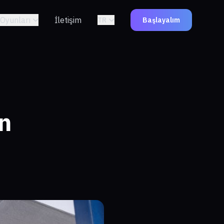
Oyunları
İletişim
TR
Başlayalım
n