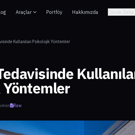
log
Araçlar
Portföy
Hakkımızda
Çocuk Zeka 
isinde Kullanılan Psikolojik Yöntemler
Tedavisinde Kullanıla
k Yöntemler
views
Raw