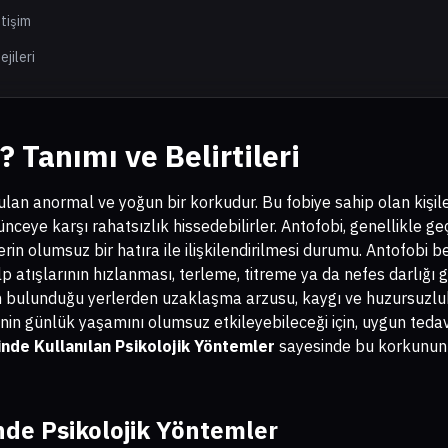
etişim
jileri
 Tanımı ve Belirtileri
ulan anormal ve yoğun bir korkudur. Bu fobiye sahip olan kişiler
üşünceye karşı rahatsızlık hissedebilirler. Antofobi, genellikle 
erin olumsuz bir hatıra ile ilişkilendirilmesi durumu. Antofobi belir
p atışlarının hızlanması, terleme, titreme ya da nefes darlığı gi
rin bulunduğu yerlerden uzaklaşma arzusu, kaygı ve huzursuzluk
işinin günlük yaşamını olumsuz etkileyebileceği için, uygun ted
nde Kullanılan Psikolojik Yöntemler
sayesinde bu korkunun 
nde Psikolojik Yöntemler