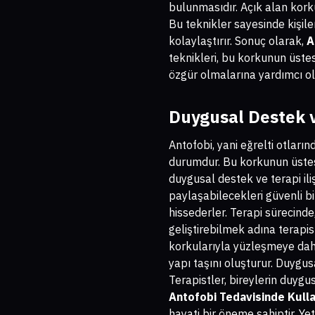
bulunmasıdır. Açık alan korku
Bu teknikler sayesinde kişile
kolaylaştırır. Sonuç olarak,
A
teknikleri, bu korkunun üstes
özgür olmalarına yardımcı olar
Duygusal Destek ve
Antofobi, yani eğrelti otları
durumdur. Bu korkunun üstes
duygusal destek ve terapi ili
paylaşabilecekleri güvenli bi
hissederler. Terapi sürecind
geliştirebilmek adına terapist
korkularıyla yüzleşmeye daha i
yapı taşını oluşturur. Duygu
Terapistler, bireylerin duygu
Antofobi Tedavisinde Kulla
hayati bir öneme sahiptir. Ye