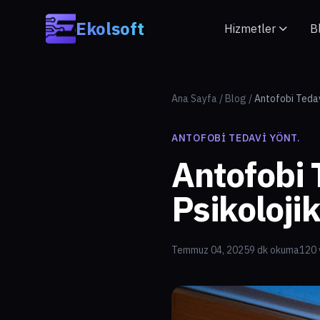
Skip to main content
Ekolsoft
Hizmetler
B
Ana Sayfa
/
Blog
/
Antofobi Tedav
ANTOFOBI TEDAVI YÖNT.
Antofobi 
Psikoloji
Temmuz 04, 2025
9 dk okuma
120 