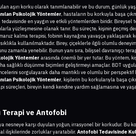
ulan aşırı korku olarak tanımlanabilir ve bu durum, günlük yaş
nılan Psikolojik Yöntemler
, hastaların bu korkuyla başa çık
n tedavisinde en yaygın ve etkili yöntemlerden biridir. Bireysel t
larla yüzleşmesine olanak tanır. Bu süreçte, kişinin geçmiş d
ca, maruz kalma terapisi, fobinin kaynağına yavaşça yaklaşarak 
sıklıkla kullanılmaktadır. Birey, çiçeklerle ilgili olumlu deneyi
nu zamanla yenebilir. Bunun yanı sıra, bilişsel davranışçı tera
kolojik Yöntemler
arasında önemli bir yer tutar. Bu yöntem, k
aha sağlıklı düşünme biçimleri geliştirmeyi amaçlar. BDT uygul
üncelerini sorgulayarak daha mantıklı ve olumlu bir perspektif 
nılan Psikolojik Yöntemler
, kişilerin bu korkularıyla başa çı
i süreçleri, bireyin kendi kendine yardım sağlamasına ve yaşa
ı Terapi ve Antofobi
eya nesneye karşı duyulan yoğun, irrasyonel bir korkudur. Bu ko
l ilişkilerinde zorluklar yaratabilir.
Antofobi Tedavisinde Kull