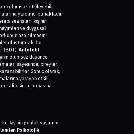
amı olumsuz etkileyebilir.
malarına yardımcı olmaktadır.
erapi seansları, kişinin
eneyimleri ve duygusal
korkunun azaltılmasını
mler oluşturarak, bu
pi (BDT),
Antofobi
işinin olumsuz düşünce
amaları sayesinde, bireyler,
kazanabilirler. Sonuç olarak,
kmalarına yarayan etkili
m kalitesini artırmasına
rku, kişinin günlük yaşamını
anılan Psikolojik