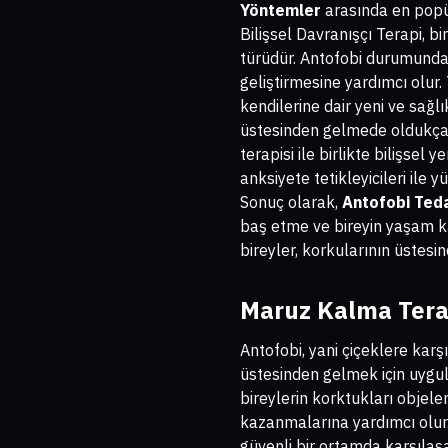
Yöntemler
arasında en popül
Bilişsel Davranışçı Terapi, b
türüdür. Antofobi durumunda,
geliştirmesine yardımcı olur.
kendilerine dair yeni ve sağlı
üstesinden gelmede oldukça 
terapisi ile birlikte bilişsel
anksiyete tetikleyicileri il
Sonuç olarak,
Antofobi Teda
baş etme ve bireyin yaşam ka
bireyler, korkularının üstesi
Maruz Kalma Tera
Antofobi, yani çiçeklere karş
üstesinden gelmek için uygul
bireylerin korktukları objele
kazanmalarına yardımcı olur
güvenli bir ortamda karşılaş