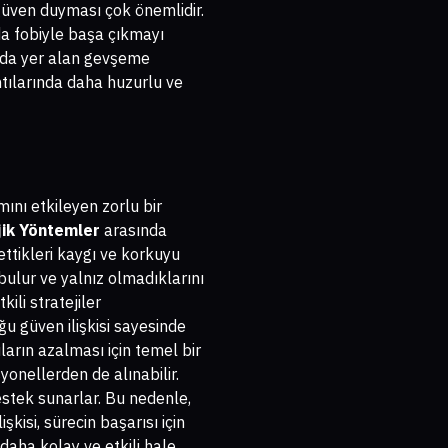
 güven duyması çok önemlidir.
 da fobiyle başa çıkmayı
da yer alan gevşeme
ntılarında daha huzurlu ve
mını etkileyen zorlu bir
jik Yöntemler
arasında
ettikleri kaygı ve korkuyu
 bulur ve yalnız olmadıklarını
ili stratejiler
uğu güven ilişkisi sayesinde
ıların azalması için temel bir
onellerden de alınabilir.
estek sunarlar. Bu nedenle,
şkisi, sürecin başarısı için
daha kolay ve etkili hale