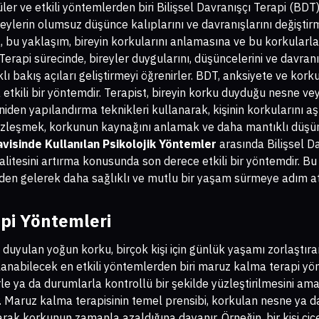
er ve etkili yöntemlerden biri Bilişsel Davranışçı Terapi (BDT
ireylerin olumsuz düşünce kalıplarını ve davranışlarını değiştir
 bu yaklaşım, bireyin korkularını anlamasına ve bu korkularla
 Terapi sürecinde, bireyler duygularını, düşüncelerini ve davran
klı bakış açıları geliştirmeyi öğrenirler. BDT, anksiyete ve kork
etkili bir yöntemdir. Terapist, bireyin korku duyduğu nesne 
 yeniden yapılandırma teknikleri kullanarak, kişinin korkularını 
e yüzleşmek, korkunun kaynağını anlamak ve daha mantıklı düşün
visinde Kullanılan Psikolojik Yöntemler
arasında Bilişsel Da
litesini artırma konusunda son derece etkili bir yöntemdir. Bu
nden gelerek daha sağlıklı ve mutlu bir yaşam sürmeye adım ata
pi Yöntemleri
ı duyulan yoğun korku, birçok kişi için günlük yaşamı zorlaştı
anabilecek en etkili yöntemlerden biri maruz kalma terapi yönt
rle ya da durumlarla kontrollü bir şekilde yüzleştirilmesini a
. Maruz kalma terapisinin temel prensibi, korkulan nesne ya 
arak korkunun zamanla azaldığına dayanır. Örneğin, bir kişi çi