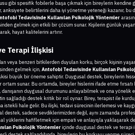
su gibi spesifik fobilerle başa çıkmak için bireylerin kendine
r, anksiyete belirtilerini daha iyi yönetme yeteneği kazanır, bu
ntofobi Tedavisinde Kullanılan Psikolojik Yöntemler
arasın
inden gelmek için etkili bir çözüm sunar. Kişilerin günlük yaşa
ak, hayat kalitelerini artırır.
 Terapi İlişkisi
ndan veya benzeri bitkilerden duyulan korku, birçok kişinin yaşa
inden gelmek için,
Antofobi Tedavisinde Kullanılan Psikolo
şkisi büyük bir öneme sahiptir. Duygusal destek, bireylerin hiss
r ortam sunar. Bu ortamda, bireyler hislerini ifade etme fırsatı
e, danışanın duygusal durumunu anlayabilmek ve ona yönelik etk
in sağladığı destek kritik bir rol oynar. Birey, terapist ile kurd
stekli hale gelir. Bu ilişki, tedavi sürecinin ilerlemesi ve kayg
sal destek, sadece sevdiklerimizden değil, aynı zamanda profesy
sal yüklerini hafifletmek için empati ve anlayışla yaklaşarak d
nılan Psikolojik Yöntemler
içinde duygusal destek ve terapi ili
terli destek sağlandığında, bireylerin bu korkuyu yenme süreci 