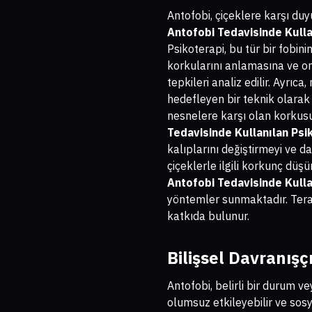
Antofobi, çiçeklere karşı duy
Antofobi Tedavisinde Kulla
Psikoterapi, bu tür bir fobini
korkularını anlamasına ve on
tepkileri analiz edilir. Ayrı
hedefleyen bir teknik olarak 
nesnelere karşı olan korkusu
Tedavisinde Kullanılan Psi
kalıplarını değiştirmeyi ve d
çiçeklerle ilgili korkunç düş
Antofobi Tedavisinde Kulla
yöntemler sunmaktadır. Terap
katkıda bulunur.
Bilişsel Davranışç
Antofobi, belirli bir durum v
olumsuz etkileyebilir ve sosya