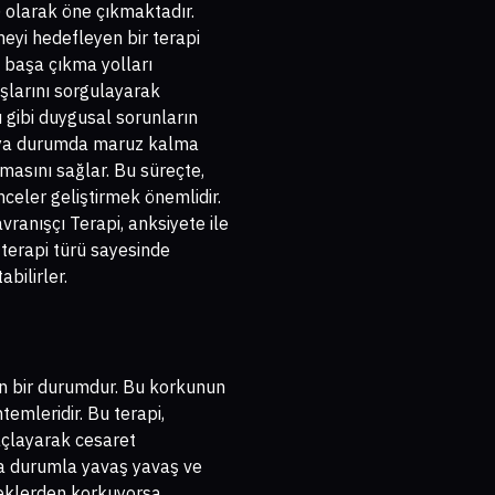
) olarak öne çıkmaktadır.
meyi hedefleyen bir terapi
 başa çıkma yolları
ışlarını sorgulayarak
u gibi duygusal sorunların
veya durumda maruz kalma
aşmasını sağlar. Bu süreçte,
celer geliştirmek önemlidir.
vranışçı Terapi, anksiyete ile
 terapi türü sayesinde
bilirler.
ran bir durumdur. Bu korkunun
emleridir. Bu terapi,
maçlayarak cesaret
da durumla yavaş yavaş ve
çeklerden korkuyorsa,