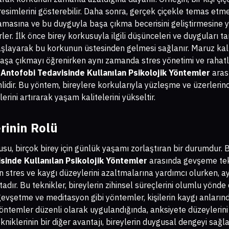
 resimlerini gösterebilir. Daha sonra, gerçek çiçekle temas etm
amasına ve bu duyguyla başa çıkma becerisini geliştirmesine ya
rler. İlk önce birey korkusuyla ilgili düşünceleri ve duyguları 
aşlayarak bu korkunun üstesinden gelmesi sağlanır. Maruz kalm
 başa çıkmayı öğrenirken aynı zamanda stres yönetimi ve rahatl
,
Antofobi Tedavisinde Kullanılan Psikolojik Yöntemler
aras
mlidir. Bu yöntem, bireylere korkularıyla yüzleşme ve üzerlerin
rini artırarak yaşam kalitelerini yükseltir.
rinin Rolü
kusu, birçok birey için günlük yaşamı zorlaştıran bir durumdur
sinde Kullanılan Psikolojik Yöntemler
arasında gevşeme tekni
in stres ve kaygı düzeylerini azaltmalarına yardımcı olurken, a
dır. Bu teknikler, bireylerin zihinsel süreçlerini olumlu yönde
 gevşetme ve meditasyon gibi yöntemler, kişilerin kaygı anları
 yöntemler düzenli olarak uygulandığında, anksiyete düzeylerin
kniklerinin bir diğer avantajı, bireylerin duygusal dengeyi sağ