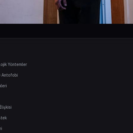
lojik Yöntemler
e Antofobi
leri
lişkisi
stek
ri