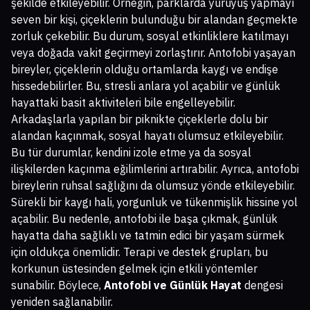
şekilde etkileyebilir. Örneğin, parklarda yürüyüş yapmayı
seven bir kişi, çiçeklerin bulunduğu bir alandan geçmekte
zorluk çekebilir. Bu durum, sosyal etkinliklere katılmayı
veya doğada vakit geçirmeyi zorlaştırır. Antofobi yaşayan
bireyler, çiçeklerin olduğu ortamlarda kaygı ve endişe
hissedebilirler. Bu, stresli anlara yol açabilir ve günlük
hayattaki basit aktiviteleri bile engelleyebilir.
Arkadaşlarla yapılan bir piknikte çiçeklerle dolu bir
alandan kaçınmak, sosyal hayatı olumsuz etkileyebilir.
Bu tür durumlar, kendini izole etme ya da sosyal
ilişkilerden kaçınma eğilimlerini artırabilir. Ayrıca, antofobi
bireylerin ruhsal sağlığını da olumsuz yönde etkileyebilir.
Sürekli bir kaygı hali, yorgunluk ve tükenmişlik hissine yol
açabilir. Bu nedenle, antofobi ile başa çıkmak, günlük
hayatta daha sağlıklı ve tatmin edici bir yaşam sürmek
için oldukça önemlidir. Terapi ve destek grupları, bu
korkunun üstesinden gelmek için etkili yöntemler
sunabilir. Böylece,
Antofobi ve Günlük Hayat
dengesi
yeniden sağlanabilir.