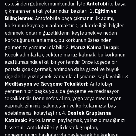
üstesinden gelmek mümkündür. İşte
Antofobi
ile başa
çıkmanın en etkili yollarından bazıları: 1.
Eğitim ve
Bilinçlenme:
Antofobi ile başa çıkmanın ilk adımı,
korkunun kaynağını anlamaktır. Çiçeklerle ilgili bilgiler
edinmek, onların güzelliklerini keşfetmek ve neden
korktuğunuzu anlamak, bu korkunun üstesinden
gelmenize yardımcı olabilir. 2.
Maruz Kalma Terapi:
Küçük adımlarla çiçeklere maruz kalmak, bu korkunun
azaltılmasında etkili bir yöntemdir. Önce köşede bir
potada çiçek görmek, ardından daha güzel ve büyük
çiçeklerle yüzleşmek, zamanla alışmanızı sağlayabilir. 3.
Meditasyon ve Gevşeme Teknikleri:
Antofobiyi
yenmenin bir başka yolu da gevşeme ve meditasyon
teknikleridir. Derin nefes alma, yoga veya meditasyon
yapmak, zihninizi sakinleştirir ve korkularınızla baş
edebilmenizi kolaylaştırır. 4.
Destek Gruplarına
Katılmak:
Korkularınızı paylaşmak, yalnız olmadığınızı
hissettirir. Antofobi ile ilgili destek grupları,
deneyimlerinizi başkalarıyla paylaşarak bu korkuyu