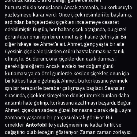
zorunda kaldı. O anki paniği, günlerce süren
huzursuzlukla sonuçlandı. Ancak zamanla, bu korkusuyla
yüzleşmeye karar verdi. Önce çiçek resimleri ile başlamış,
ardından bahçelerdeki çiçekleri incelemeye cesaret
edebilmiştir. Bugün, her bahar çiçek açtığında, bu güzel
görüntüler onun için birer umut ışığı haline gelmiştir. Bir
diğer hikaye ise Ahmet’e ait. Ahmet, genç yaşta bir aile
üyesinin çiçek alerjisinden ötürü hastalanmasına tanık
olmuştu. Bu durum, ona çiçeklerden uzak durması
gerektiğini öğretti. Ancak, evdeki her doğum günü
kutlaması ya da özel günlerde kesilen çiçekler, onun için
bir kâbus haline gelmişti. Ahmet, bu korkusunu yenmek
için bir terapistle beraber çalışmaya başladı. Seanslar
sırasında, çiçekleri simgelere dönüştürerek bunları daha
anlamlı hale getirip, korkusunu azaltmayı başardı. Bugün
Ahmet, çiçekleri sadece güzel bir nesne olarak değil, aynı
zamanda yaşamın bir parçası olarak görüyor. Bu
örnekler,
Antofobi
ile yüzleşmenin ne kadar kritik ve
değiştirici olabileceğini gösteriyor. Zaman zaman zorlayıcı