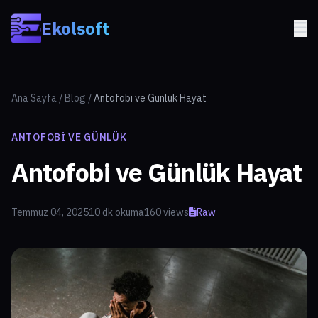
Skip to main content
Ekolsoft
Ana Sayfa
/
Blog
/
Antofobi ve Günlük Hayat
ANTOFOBI VE GÜNLÜK
Antofobi ve Günlük Hayat
Temmuz 04, 2025
10 dk okuma
160 views
Raw