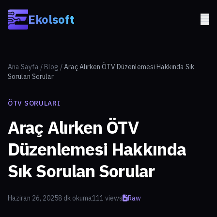
Skip to main content
Ekolsoft
Ana Sayfa
/
Blog
/
Araç Alırken ÖTV Düzenlemesi Hakkında Sık
Sorulan Sorular
ÖTV SORULARI
Araç Alırken ÖTV
Düzenlemesi Hakkında
Sık Sorulan Sorular
Haziran 26, 2025
8 dk okuma
111 views
Raw