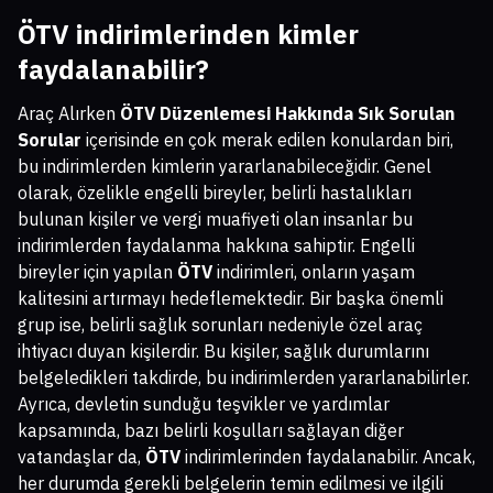
ÖTV indirimlerinden kimler
faydalanabilir?
Araç Alırken
ÖTV Düzenlemesi Hakkında Sık Sorulan
Sorular
içerisinde en çok merak edilen konulardan biri,
bu indirimlerden kimlerin yararlanabileceğidir. Genel
olarak, özelikle engelli bireyler, belirli hastalıkları
bulunan kişiler ve vergi muafiyeti olan insanlar bu
indirimlerden faydalanma hakkına sahiptir. Engelli
bireyler için yapılan
ÖTV
indirimleri, onların yaşam
kalitesini artırmayı hedeflemektedir. Bir başka önemli
grup ise, belirli sağlık sorunları nedeniyle özel araç
ihtiyacı duyan kişilerdir. Bu kişiler, sağlık durumlarını
belgeledikleri takdirde, bu indirimlerden yararlanabilirler.
Ayrıca, devletin sunduğu teşvikler ve yardımlar
kapsamında, bazı belirli koşulları sağlayan diğer
vatandaşlar da,
ÖTV
indirimlerinden faydalanabilir. Ancak,
her durumda gerekli belgelerin temin edilmesi ve ilgili