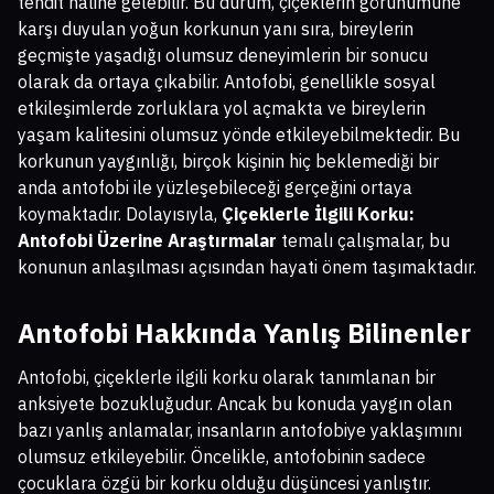
tehdit haline gelebilir. Bu durum, çiçeklerin görünümüne
karşı duyulan yoğun korkunun yanı sıra, bireylerin
geçmişte yaşadığı olumsuz deneyimlerin bir sonucu
olarak da ortaya çıkabilir. Antofobi, genellikle sosyal
etkileşimlerde zorluklara yol açmakta ve bireylerin
yaşam kalitesini olumsuz yönde etkileyebilmektedir. Bu
korkunun yaygınlığı, birçok kişinin hiç beklemediği bir
anda antofobi ile yüzleşebileceği gerçeğini ortaya
koymaktadır. Dolayısıyla,
Çiçeklerle İlgili Korku:
Antofobi Üzerine Araştırmalar
temalı çalışmalar, bu
konunun anlaşılması açısından hayati önem taşımaktadır.
Antofobi Hakkında Yanlış Bilinenler
Antofobi, çiçeklerle ilgili korku olarak tanımlanan bir
anksiyete bozukluğudur. Ancak bu konuda yaygın olan
bazı yanlış anlamalar, insanların antofobiye yaklaşımını
olumsuz etkileyebilir. Öncelikle, antofobinin sadece
çocuklara özgü bir korku olduğu düşüncesi yanlıştır.