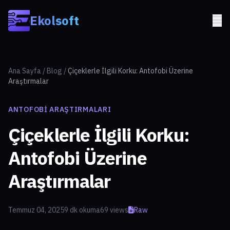
Skip to main content
Ekolsoft
Ana Sayfa
/
Blog
/
Çiçeklerle İlgili Korku: Antofobi Üzerine
Araştırmalar
ANTOFOBI ARAŞTIRMALARI
Çiçeklerle İlgili Korku:
Antofobi Üzerine
Araştırmalar
Temmuz 04, 2025
9 dk okuma
69 views
Raw