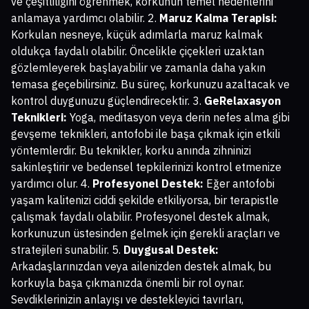
ve çeşitliliğini öğrenmek, korkunun temel nedenlerini
anlamaya yardımcı olabilir. 2.
Maruz Kalma Terapisi:
Korkulan nesneye, küçük adımlarla maruz kalmak
oldukça faydalı olabilir. Öncelikle çiçekleri uzaktan
gözlemleyerek başlayabilir ve zamanla daha yakın
temasa geçebilirsiniz. Bu süreç, korkunuzu azaltacak ve
kontrol duygunuzu güçlendirecektir. 3.
GeRelaxasyon
Teknikleri:
Yoga, meditasyon veya derin nefes alma gibi
gevşeme teknikleri, antofobi ile başa çıkmak için etkili
yöntemlerdir. Bu teknikler, korku anında zihninizi
sakinleştirir ve bedensel tepkilerinizi kontrol etmenize
yardımcı olur. 4.
Profesyonel Destek:
Eğer antofobi
yaşam kalitenizi ciddi şekilde etkiliyorsa, bir terapistle
çalışmak faydalı olabilir. Profesyonel destek almak,
korkunuzun üstesinden gelmek için gerekli araçları ve
stratejileri sunabilir. 5.
Duygusal Destek:
Arkadaşlarınızdan veya ailenizden destek almak, bu
korkuyla başa çıkmanızda önemli bir rol oynar.
Sevdiklerinizin anlayışı ve destekleyici tavırları,