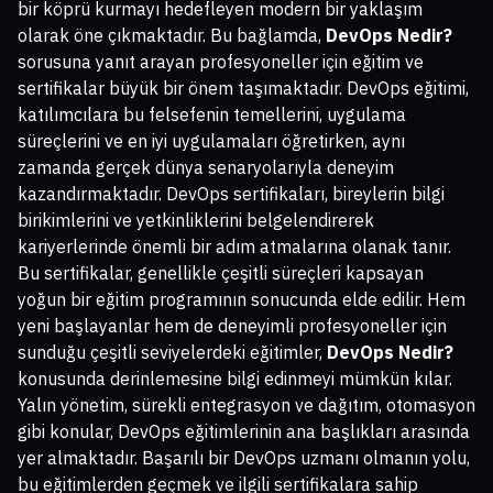
bir köprü kurmayı hedefleyen modern bir yaklaşım
olarak öne çıkmaktadır. Bu bağlamda,
DevOps Nedir?
sorusuna yanıt arayan profesyoneller için eğitim ve
sertifikalar büyük bir önem taşımaktadır. DevOps eğitimi,
katılımcılara bu felsefenin temellerini, uygulama
süreçlerini ve en iyi uygulamaları öğretirken, aynı
zamanda gerçek dünya senaryolarıyla deneyim
kazandırmaktadır. DevOps sertifikaları, bireylerin bilgi
birikimlerini ve yetkinliklerini belgelendirerek
kariyerlerinde önemli bir adım atmalarına olanak tanır.
Bu sertifikalar, genellikle çeşitli süreçleri kapsayan
yoğun bir eğitim programının sonucunda elde edilir. Hem
yeni başlayanlar hem de deneyimli profesyoneller için
sunduğu çeşitli seviyelerdeki eğitimler,
DevOps Nedir?
konusunda derinlemesine bilgi edinmeyi mümkün kılar.
Yalın yönetim, sürekli entegrasyon ve dağıtım, otomasyon
gibi konular, DevOps eğitimlerinin ana başlıkları arasında
yer almaktadır. Başarılı bir DevOps uzmanı olmanın yolu,
bu eğitimlerden geçmek ve ilgili sertifikalara sahip