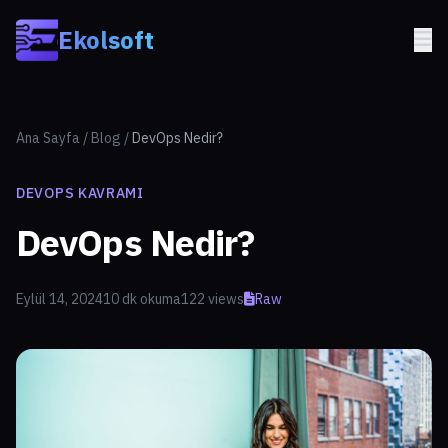
Skip to main content
Ekolsoft
Ana Sayfa
/
Blog
/
DevOps Nedir?
DEVOPS KAVRAMI
DevOps Nedir?
Eylül 14, 2024
10 dk okuma
122 views
Raw