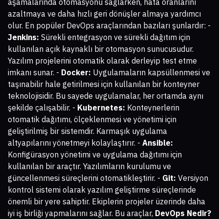
aşamalarında otomasyonu sağlarken, hata oranlarını
azaltmaya ve daha hızlı geri dönüşler almaya yardımcı
olur. En popüler DevOps araçlarından bazıları şunlardır: -
Jenkins:
Sürekli entegrasyon ve sürekli dağıtım için
kullanılan açık kaynaklı bir otomasyon sunucusudur.
Yazılım projelerini otomatik olarak derleyip test etme
imkanı sunar. -
Docker:
Uygulamaların kapsüllenmesi ve
taşınabilir hale getirilmesi için kullanılan bir konteyner
teknolojisidir. Bu sayede uygulamalar, her ortamda aynı
şekilde çalışabilir. -
Kubernetes:
Konteynerlerin
otomatik dağıtımı, ölçeklenmesi ve yönetimi için
geliştirilmiş bir sistemdir. Karmaşık uygulama
altyapılarını yönetmeyi kolaylaştırır. -
Ansible:
Konfigürasyon yönetimi ve uygulama dağıtımı için
kullanılan bir araçtır. Yazılımların kurulumu ve
güncellenmesi süreçlerini otomatikleştirir. -
Git:
Versiyon
kontrol sistemi olarak yazılım geliştirme süreçlerinde
önemli bir yere sahiptir. Ekiplerin projeler üzerinde daha
iyi iş birliği yapmalarını sağlar. Bu araçlar,
DevOps Nedir?