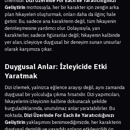
önemlidir.
Dizi Üzerinde For Each ile Yaratıcılığınızı
Geliştirin
mottosuyla, her bir karakter için zengin arka
plan hikayeleri oluşturmak, onları daha da ilginç hale
getirir. Bu, sadece ana karakterin değil, tüm hikayenin
derinleşmesine yardımcı olur. Dolayısıyla, yan
karakterler, sadece figüranlar değil; hikayenin kalbinde
yer alan, izleyiciye duygusal bir deneyim sunan unsurlar
olarak karşımıza çıkar.
Duygusal Anlar: İzleyicide Etki
Yaratmak
Dizi izlemek, yalnızca eğlence arayışı değil, aynı zamanda
duygusal bir yolculuğa çıkma fırsatıdır. Dizi yapımcıları,
hikayelerini izleyicinin kalbine dokunacak şekilde
kurguladıklarında, unutulmaz anlar yaratabilirler. Bu
noktada,
Dizi Üzerinde For Each ile Yaratıcılığınızı
Geliştirin
yaklaşımını benimsediğimizde, her karakterin
duygusal derinliği ve yaşadığı anların etkileyiciliği ön