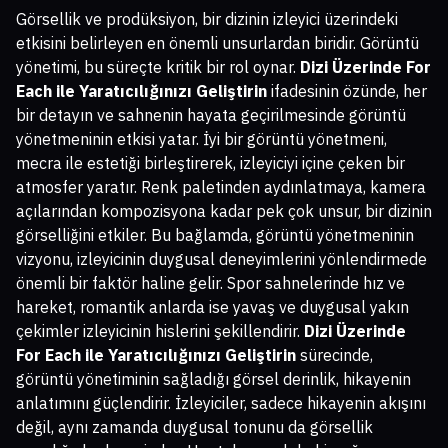
Görsellik ve prodüksiyon, bir dizinin izleyici üzerindeki
etkisini belirleyen en önemli unsurlardan biridir. Görüntü
yönetimi, bu süreçte kritik bir rol oynar.
Dizi Üzerinde For
Each ile Yaratıcılığınızı Geliştirin
ifadesinin özünde, her
bir detayın ve sahnenin hayata geçirilmesinde görüntü
yönetmeninin etkisi yatar. İyi bir görüntü yönetmeni,
mecra ile estetiği birleştirerek, izleyiciyi içine çeken bir
atmosfer yaratır. Renk paletinden aydınlatmaya, kamera
açılarından kompozisyona kadar pek çok unsur, bir dizinin
görselliğini etkiler. Bu bağlamda, görüntü yönetmeninin
vizyonu, izleyicinin duygusal deneyimlerini yönlendirmede
önemli bir faktör haline gelir. Spor sahnelerinde hız ve
hareket, romantik anlarda ise yavaş ve duygusal yakın
çekimler izleyicinin hislerini şekillendirir.
Dizi Üzerinde
For Each ile Yaratıcılığınızı Geliştirin
sürecinde,
görüntü yönetiminin sağladığı görsel derinlik, hikayenin
anlatımını güçlendirir. İzleyiciler, sadece hikayenin akışını
değil, aynı zamanda duygusal tonunu da görsellik