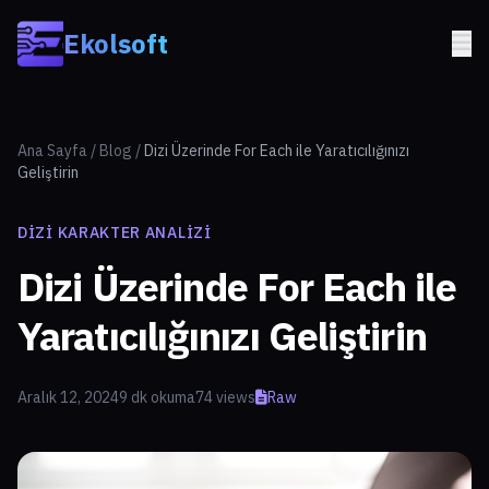
Skip to main content
Ekolsoft
Ana Sayfa
/
Blog
/
Dizi Üzerinde For Each ile Yaratıcılığınızı
Geliştirin
DIZI KARAKTER ANALIZI
Dizi Üzerinde For Each ile
Yaratıcılığınızı Geliştirin
Aralık 12, 2024
9 dk okuma
74 views
Raw