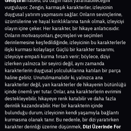
Geliştirin
ifadesi, bu bağın nasıl yaratılabileceğini
vurguluyor. Zengin, karmaşık karakterler, izleyicinin
duygusal yatırım yapmasını sağlar. Onların sevinçlerine,
üzüntülerine ve hayal kırıklıklarına tanık olmak, izleyiciyi
olayın içine çeker. Her karakter, bir hikaye anlatıcısıdır.
Onların motivasyonları, geçmişleri ve seçimleri
derinlemesine keşfedildiğinde, izleyicinin bu karakterlerle
ilişki kurması kolaylaşır. Güçlü bir karakter tasarımı,
izleyiciye empati kurma fırsatı verir; böylece, diziyi
izlerken yalnızca bir seyirci değil, aynı zamanda
karakterlerin duygusal yolculuklarına katılan bir parça
haline geliriz. Unutulmamalıdır ki, yalnızca ana
karakterler değil, yan karakterler de hikayenin bütünlüğü
içinde önemli yer tutar. Onlar, ana karakterlerin evrimini
destekleyebilir, hikayeye renk katabilir ve daha fazla
derinlik kazandırabilir. Her bir karakterin içinde
bulunduğu durum, izleyicinin kendi yaşamıyla bağlantı
kurmasına olanak tanır. Bu nedenle, bir dizi yaratırken
karakter derinliği üzerine düşünmek,
Dizi Üzerinde For