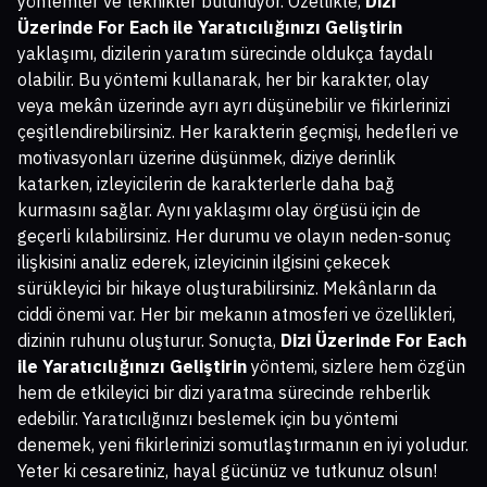
yöntemler ve teknikler bulunuyor. Özellikle,
Dizi
Üzerinde For Each ile Yaratıcılığınızı Geliştirin
yaklaşımı, dizilerin yaratım sürecinde oldukça faydalı
olabilir. Bu yöntemi kullanarak, her bir karakter, olay
veya mekân üzerinde ayrı ayrı düşünebilir ve fikirlerinizi
çeşitlendirebilirsiniz. Her karakterin geçmişi, hedefleri ve
motivasyonları üzerine düşünmek, diziye derinlik
katarken, izleyicilerin de karakterlerle daha bağ
kurmasını sağlar. Aynı yaklaşımı olay örgüsü için de
geçerli kılabilirsiniz. Her durumu ve olayın neden-sonuç
ilişkisini analiz ederek, izleyicinin ilgisini çekecek
sürükleyici bir hikaye oluşturabilirsiniz. Mekânların da
ciddi önemi var. Her bir mekanın atmosferi ve özellikleri,
dizinin ruhunu oluşturur. Sonuçta,
Dizi Üzerinde For Each
ile Yaratıcılığınızı Geliştirin
yöntemi, sizlere hem özgün
hem de etkileyici bir dizi yaratma sürecinde rehberlik
edebilir. Yaratıcılığınızı beslemek için bu yöntemi
denemek, yeni fikirlerinizi somutlaştırmanın en iyi yoludur.
Yeter ki cesaretiniz, hayal gücünüz ve tutkunuz olsun!