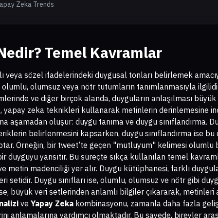
Yapay Zeka Trends
 Nedir? Temel Kavramlar
ılı veya sözel ifadelerindeki duygusal tonları belirlemek amacıyl
i olumlu, olumsuz veya nötr tutumların tanımlanmasıyla ilgilid
imlerinde ve diğer birçok alanda, duyguların anlaşılması büyük
 yapay zeka teknikleri kullanarak metinlerin derinlemesine in
i ana aşamadan oluşur: duygu tanıma ve duygu sınıflandırma. D
çeriklerin belirlenmesini kapsarken, duygu sınıflandırma ise bu
ptar. Örneğin, bir tweet’te geçen "mutluyum" kelimesi olumlu 
ir duyguyu yansıtır. Bu süreçte sıkça kullanılan temel kavram
ve metin madenciliği yer alır. Duygu kütüphanesi, farklı duygul
eri setidir. Duygu sınıfları ise, olumlu, olumsuz ve nötr gibi du
ise, büyük veri setlerinden anlamlı bilgiler çıkararak, metinleri
alizi
ve
Yapay Zeka
kombinasyonu, zamanla daha fazla gelişi
ni anlamalarına yardımcı olmaktadır. Bu sayede, bireyler arası