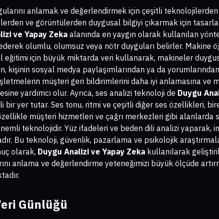
ygularını anlamak ve değerlendirmek için çeşitli teknolojilerde
slerden ve görüntülerden duygusal bilgiyi çıkarmak için tasarla
izi ve Yapay Zeka
alanında en yaygın olarak kullanılan yönte
z ederek olumlu, olumsuz veya nötr duyguları belirler. Makine ö
el eğitimi için büyük miktarda veri kullanarak, makineler duyg
eğin, kişinin sosyal medya paylaşımlarından ya da yorumların
letmelerin müşteri geri bildirimlerini daha iyi anlamasına ve 
mesine yardımcı olur. Ayrıca, ses analizi teknoloji de
Duygu Anal
bir yer tutar. Ses tonu, ritmi ve çeşitli diğer ses özellikleri, 
 özellikle müşteri hizmetleri ve çağrı merkezleri gibi alanlarda 
önemli teknolojidir. Yüz ifadeleri ve beden dili analizi yaparak,
. Bu teknoloji, güvenlik, pazarlama ve psikolojik araştırmalar
nuç olarak,
Duygu Analizi ve Yapay Zeka
kullanılarak geliştiri
rını anlama ve değerlendirme yeteneğimizi büyük ölçüde artır
adır.
Veri Günlüğü