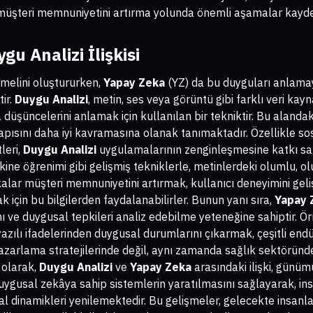
 müşteri memnuniyetini artırma yolunda önemli aşamalar kayded
u Analizi İlişkisi
temelini oluştururken,
Yapay Zeka
(YZ) da bu duyguları anlama
tir.
Duygu Analizi
, metin, ses veya görüntü gibi farklı veri kay
düşüncelerini anlamak için kullanılan bir tekniktir. Bu alandaki
pısını daha iyi kavramasına olanak tanımaktadır. Özellikle so
tleri,
Duygu Analizi
uygulamalarının zenginleşmesine katkı s
kine öğrenimi gibi gelişmiş tekniklerle, metinlerdeki olumlu, 
kalar müşteri memnuniyetini artırmak, kullanıcı deneyimini geli
k için bu bilgilerden faydalanabilirler. Bunun yanı sıra,
Yapay 
nı ve duygusal tepkileri analiz edebilme yeteneğine sahiptir. Örn
zılı ifadelerinden duygusal durumlarını çıkarmak, çeşitli endü
azarlama stratejilerinde değil, aynı zamanda sağlık sektöründ
 olarak,
Duygu Analizi
ve
Yapay Zeka
arasındaki ilişki, günüm
e, duygusal zekâya sahip sistemlerin yaratılmasını sağlayarak, in
l dinamikleri yenilemektedir. Bu gelişmeler, gelecekte insanl