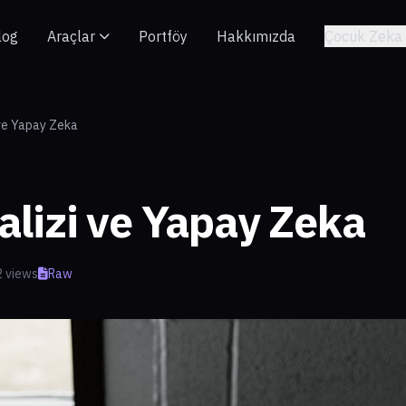
log
Araçlar
Portföy
Hakkımızda
Çocuk Zeka 
 ve Yapay Zeka
lizi ve Yapay Zeka
 views
Raw