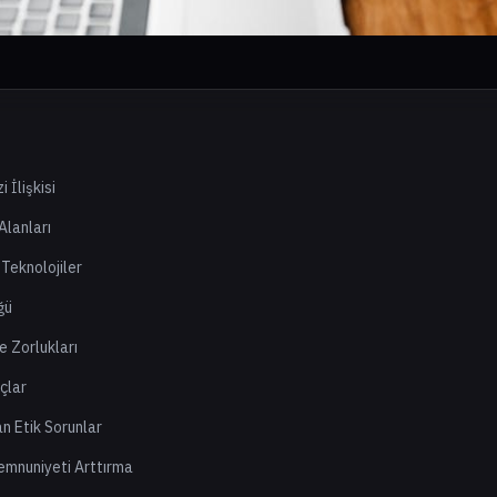
 İlişkisi
Alanları
 Teknolojiler
ğü
e Zorlukları
açlar
an Etik Sorunlar
emnuniyeti Arttırma