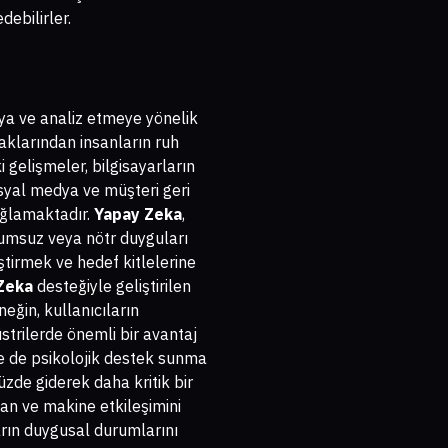
ebilirler.
ya ve analiz etmeye yönelik
naklarından insanların ruh
 gelişmeler, bilgisayarların
syal medya ve müşteri geri
ağlamaktadır.
Yapay Zeka
,
olumsuz veya nötr duyguları
ştirmek ve hedef kitlelerine
Zeka
desteğiyle geliştirilen
eğin, kullanıcıların
strilerde önemli bir avantaj
e de psikolojik destek sunma
üzde giderek daha kritik bir
san ve makine etkileşimini
arın duygusal durumlarını