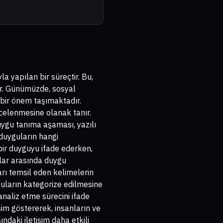
a yapılan bir süreçtir. Bu,
ir. Günümüzde, sosyal
 bir önem taşımaktadır.
celenmesine olanak tanır.
uygu tanıma aşaması, yazılı
 duyguların hangi
bir duyguyu ifade ederken,
lar arasında duygu
arı temsil eden kelimelerin
yguların kategorize edilmesine
 analiz etme sürecini ifade
m göstererek, insanların ve
ndaki iletişim daha etkili