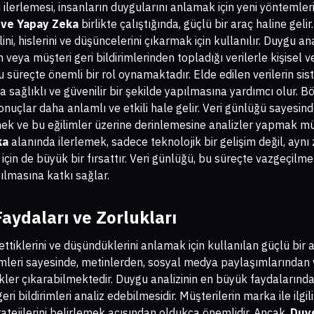
ilerlemesi, insanların duygularını anlamak için yeni yöntemleri
 ve Yapay Zeka
birlikte çalıştığında, güçlü bir araç haline gelir
ini, hislerini ve düşüncelerini çıkarmak için kullanılır. Duygu a
veya müşteri geri bildirimlerinden topladığı verilerle kişisel v
bu süreçte önemli bir rol oynamaktadır. Elde edilen verilerin sis
a sağlıklı ve güvenilir bir şekilde yapılmasına yardımcı olur. B
sonuçlar daha anlamlı ve etkili hale gelir. Veri günlüğü sayesin
mek ve bu eğilimler üzerine derinlemesine analizler yapmak m
ka
alanında ilerlemek, sadece teknolojik bir gelişim değil, ayn
in de büyük bir fırsattır. Veri günlüğü, bu süreçte vazgeçilmez
ılmasına katkı sağlar.
aydaları ve Zorlukları
settiklerini ve düşündüklerini anlamak için kullanılan güçlü bir 
mleri sayesinde, metinlerden, sosyal medya paylaşımlarından 
ler çıkarabilmektedir. Duygu analizinin en büyük faydalarından
ri bildirimleri analiz edebilmesidir. Müşterilerin marka ile ilgil
atejilerini belirlemek açısından oldukça önemlidir. Ancak,
Duyg