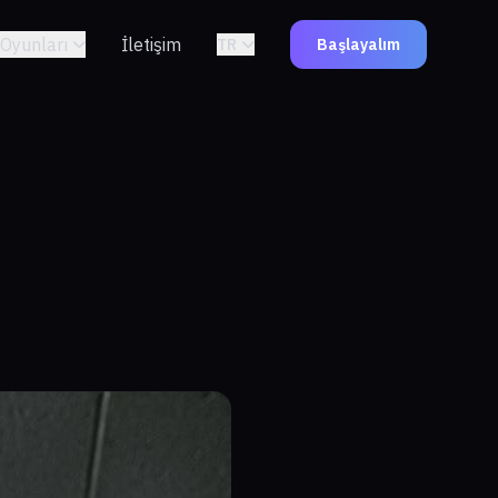
Oyunları
İletişim
TR
Başlayalım