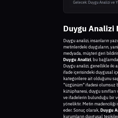
Gelecek: Duygu Analizi ve 
Duygu Analizi
Duygu analizi, insanların yaz
metinlerdeki duyguların, yan
medyada, müşteri geri bildir
Duygu Analizi
, bu bağlamda,
Duygu analizi, genellikle ik
ifade içerisindeki duygusal i
kategorilere ait olduğunu sa
"üzgünüm" ifadesi olumsuz b
kütüphanesi, duygu sınıfları 
ve ifadelerin bulunduğu bir v
yöneliktir. Metin madenciliği 
eder. Sonuç olarak,
Duygu An
kurumların duygusal tepkileri