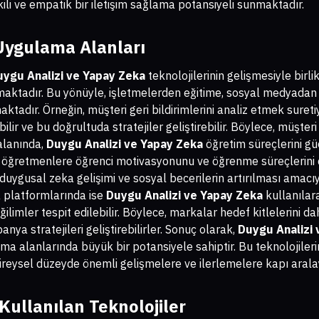
ili ve empatik bir iletişim sağlama potansiyeli sunmaktadır.
Uygulama Alanları
uygu Analizi ve Yapay Zeka
teknolojilerinin gelişmesiyle birli
nılmaktadır. Bu yönüyle, işletmelerden eğitime, sosyal medyad
ktadır. Örneğin, müşteri geri bildirimlerini analiz etmek suretiy
ir ve bu doğrultuda stratejiler geliştirebilir. Böylece, müşteri
 alanında,
Duygu Analizi ve Yapay Zeka
öğretim süreçlerini güç
, öğretmenlere öğrenci motivasyonunu ve öğrenme süreçlerini d
a, duygusal zeka gelişimi ve sosyal becerilerin artırılması amac
a platformlarında ise
Duygu Analizi ve Yapay Zeka
kullanılara
ilimler tespit edilebilir. Böylece, markalar hedef kitlelerini da
a stratejileri geliştirebilirler. Sonuç olarak,
Duygu Analizi
a alanlarında büyük bir potansiyele sahiptir. Bu teknolojilerin
ireysel düzeyde önemli gelişmelere ve ilerlemelere kapı aralay
Kullanılan Teknolojiler