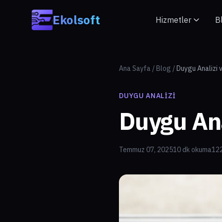
Skip to main content
Ekolsoft
Hizmetler
B
Ana Sayfa
/
Blog
/
Duygu Analizi
DUYGU ANALIZI
Duygu Ana
Temmuz 07, 2025
10 dk okuma
122