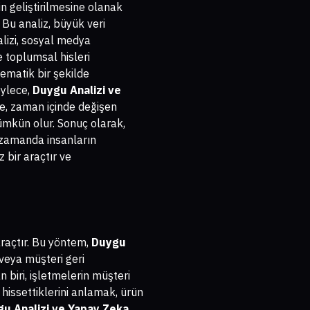
n geliştirilmesine olanak
. Bu analiz, büyük veri
nalizi, sosyal medya
e toplumsal hisleri
tematik bir şekilde
öylece,
Duygu Analizi ve
de, zaman içinde değişen
ümkün olur. Sonuç olarak,
ı zamanda insanların
 bir araçtır ve
araçtır. Bu yöntem,
Duygu
veya müşteri geri
 biri, işletmelerin müşteri
i hissettiklerini anlamak, ürün
u Analizi ve Yapay Zeka