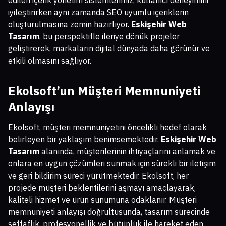
edilen içerik yönetim sistemlerimiz, kullanıcı deneyimini
iyileştirirken aynı zamanda SEO uyumlu içeriklerin
oluşturulmasına zemin hazırlıyor.
Eskişehir Web
Tasarım
, bu perspektifle ileriye dönük projeler
geliştirerek, markaların dijital dünyada daha görünür ve
etkili olmasını sağlıyor.
Ekolsoft’un Müşteri Memnuniyeti
Anlayışı
Ekolsoft, müşteri memnuniyetini öncelikli hedef olarak
belirleyen bir yaklaşım benimsemektedir.
Eskişehir Web
Tasarım
alanında, müşterilerinin ihtiyaçlarını anlamak ve
onlara en uygun çözümleri sunmak için sürekli bir iletişim
ve geri bildirim süreci yürütmektedir. Ekolsoft, her
projede müşteri beklentilerini aşmayı amaçlayarak,
kaliteli hizmet ve ürün sunumuna odaklanır. Müşteri
memnuniyeti anlayışı doğrultusunda, tasarım sürecinde
şeffaflık, profesyonellik ve bütünlük ile hareket eden