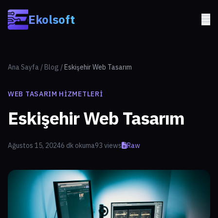
Skip to main content
Ekolsoft
Ana Sayfa
/
Blog
/
Eskişehir Web Tasarım
WEB TASARIM HIZMETLERI
Eskişehir Web Tasarım
Ağustos 15, 2024
6 dk okuma
93 views
Raw