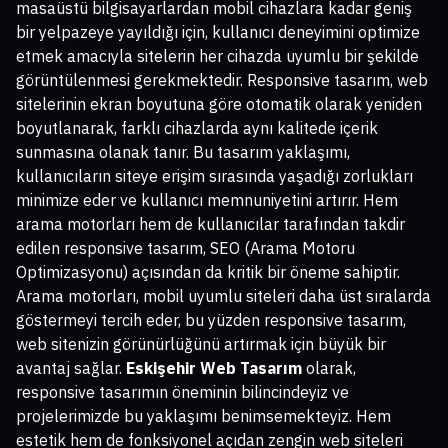
masaüstü bilgisayarlardan mobil cihazlara kadar geniş
bir yelpazeye yayıldığı için, kullanıcı deneyimini optimize
etmek amacıyla sitelerin her cihazda uyumlu bir şekilde
görüntülenmesi gerekmektedir. Responsive tasarım, web
sitelerinin ekran boyutuna göre otomatik olarak yeniden
boyutlanarak, farklı cihazlarda aynı kalitede içerik
sunmasına olanak tanır. Bu tasarım yaklaşımı,
kullanıcıların siteye erişim sırasında yaşadığı zorlukları
minimize eder ve kullanıcı memnuniyetini artırır. Hem
arama motorları hem de kullanıcılar tarafından takdir
edilen responsive tasarım, SEO (Arama Motoru
Optimizasyonu) açısından da kritik bir öneme sahiptir.
Arama motorları, mobil uyumlu siteleri daha üst sıralarda
göstermeyi tercih eder, bu yüzden responsive tasarım,
web sitenizin görünürlüğünü artırmak için büyük bir
avantaj sağlar.
Eskişehir Web Tasarım
olarak,
responsive tasarımın öneminin bilincindeyiz ve
projelerimizde bu yaklaşımı benimsemekteyiz. Hem
estetik hem de fonksiyonel açıdan zengin web siteleri