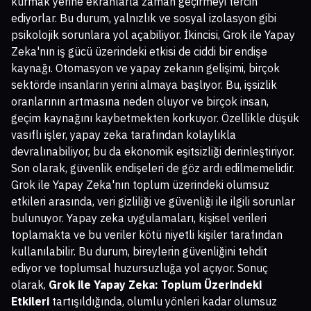
kurmak yerine ekranlarla zaman geçirmeyi tercih
ediyorlar. Bu durum, yalnızlık ve sosyal izolasyon gibi
psikolojik sorunlara yol açabiliyor. İkincisi, Grok ile Yapay
Zeka'nın iş gücü üzerindeki etkisi de ciddi bir endişe
kaynağı. Otomasyon ve yapay zekanın gelişimi, birçok
sektörde insanların yerini almaya başlıyor. Bu, işsizlik
oranlarının artmasına neden oluyor ve birçok insan,
geçim kaynağını kaybetmekten korkuyor. Özellikle düşük
vasıflı işler, yapay zeka tarafından kolaylıkla
devralınabiliyor, bu da ekonomik eşitsizliği derinleştiriyor.
Son olarak, güvenlik endişeleri de göz ardı edilmemelidir.
Grok ile Yapay Zeka'nın toplum üzerindeki olumsuz
etkileri arasında, veri gizliliği ve güvenliği ile ilgili sorunlar
bulunuyor. Yapay zeka uygulamaları, kişisel verileri
toplamakta ve bu veriler kötü niyetli kişiler tarafından
kullanılabilir. Bu durum, bireylerin güvenliğini tehdit
ediyor ve toplumsal huzursuzluğa yol açıyor. Sonuç
olarak,
Grok ile Yapay Zeka: Toplum Üzerindeki
Etkileri
tartışıldığında, olumlu yönleri kadar olumsuz