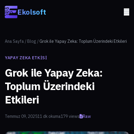
Skip to main content
Ekolsoft
Ana Sayfa
/
Blog
/
Grok ile Yapay Zeka: Toplum Üzerindeki Etkileri
YAPAY ZEKA ETKISI
Grok ile Yapay Zeka:
Toplum Üzerindeki
Etkileri
Temmuz 09, 2025
11 dk okuma
179 views
Raw