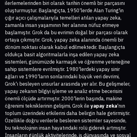
ilerlemelerinden biri olarak tarihin önemli bir parçasını
oluşturmuştur. Başlangıçta, 1950'lerde Alan Turing'in
çığır açıcı çalışmalarıyla temelleri atılan yapay zeka,
zamanla insan yaşamının her alanına nüfuz etmeye
başlamıştır. Grok da bu evrimin doğal bir parçası olarak
ortaya çıkmıştır. Grok, yapay zeka alanında önemli bir
dönüm noktası olarak kabul edilmektedir. Başlangıçta
oldukça basit algoritmalarla inşa edilen yapay zeka
sistemleri, günümüzde karmaşık ve öğrenme yeteneğine
sahip sistemlere evrilmiştir. 1980'lerdeki yapay sinir
ağları ve 1990'ların sonlarındaki büyük veri devrimi,
Grok'ı besleyen unsurlar arasında yer alır. Bu gelişmeler,
yapay zekanın bilgiyi işleme ve analiz etme becerisini
önemli ölçüde artırmıştır. 2000'lerin başında, makine
öğrenimi tekniklerinin gelişimi, Grok ile
yapay zeka
'nın
toplum üzerindeki etkilerini daha belirgin hale getirmiştir.
Özellikle doğru verilerle beslenen sistemler sayesinde,
bu teknolojinin insan hayatındaki rolü giderek artmıştır.
İnsanların günlük aktivitelerinde, iş dünyasında ve sosyal