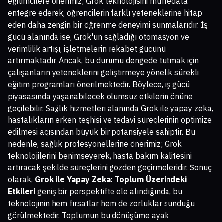
eğitimcilere önerimiz; Grok teknolojisini müfredata
entegre ederek, öğrencilerin farklı yeteneklerine hitap
eden daha zengin bir öğrenme deneyimi sunmalarıdır. İş
gücü alanında ise, Grok'un sağladığı otomasyon ve
verimlilik artışı, işletmelerin rekabet gücünü
artırmaktadır. Ancak, bu durumu dengede tutmak için
çalışanların yeteneklerini geliştirmeye yönelik sürekli
eğitim programları önerilmektedir. Böylece, iş gücü
piyasasında yaşanabilecek olumsuz etkilerin önüne
geçilebilir. Sağlık hizmetleri alanında Grok ile yapay zeka,
hastalıkların erken teşhisi ve tedavi süreçlerinin optimize
edilmesi açısından büyük bir potansiyele sahiptir. Bu
nedenle, sağlık profesyonellerine önerimiz; Grok
teknolojilerini benimseyerek, hasta bakım kalitesini
artıracak şekilde süreçlerini gözden geçirmeleridir. Sonuç
olarak,
Grok ile Yapay Zeka: Toplum Üzerindeki
Etkileri
geniş bir perspektifte ele alındığında, bu
teknolojinin hem fırsatlar hem de zorluklar sunduğu
görülmektedir. Toplumun bu dönüşüme ayak