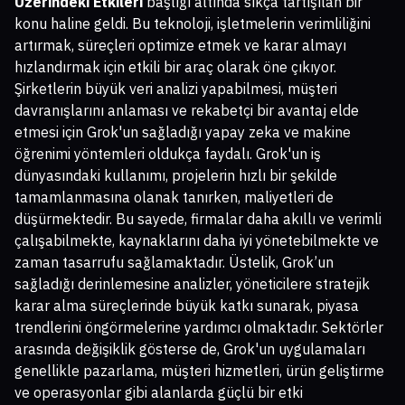
Üzerindeki Etkileri
başlığı altında sıkça tartışılan bir
konu haline geldi. Bu teknoloji, işletmelerin verimliliğini
artırmak, süreçleri optimize etmek ve karar almayı
hızlandırmak için etkili bir araç olarak öne çıkıyor.
Şirketlerin büyük veri analizi yapabilmesi, müşteri
davranışlarını anlaması ve rekabetçi bir avantaj elde
etmesi için Grok'un sağladığı yapay zeka ve makine
öğrenimi yöntemleri oldukça faydalı. Grok'un iş
dünyasındaki kullanımı, projelerin hızlı bir şekilde
tamamlanmasına olanak tanırken, maliyetleri de
düşürmektedir. Bu sayede, firmalar daha akıllı ve verimli
çalışabilmekte, kaynaklarını daha iyi yönetebilmekte ve
zaman tasarrufu sağlamaktadır. Üstelik, Grok’un
sağladığı derinlemesine analizler, yöneticilere stratejik
karar alma süreçlerinde büyük katkı sunarak, piyasa
trendlerini öngörmelerine yardımcı olmaktadır. Sektörler
arasında değişiklik gösterse de, Grok'un uygulamaları
genellikle pazarlama, müşteri hizmetleri, ürün geliştirme
ve operasyonlar gibi alanlarda güçlü bir etki