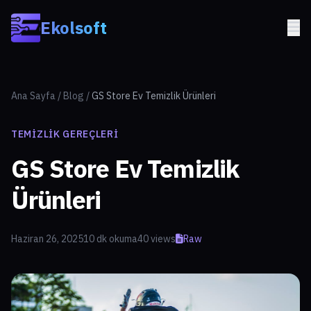
Skip to main content
Ekolsoft
Ana Sayfa
/
Blog
/
GS Store Ev Temizlik Ürünleri
TEMIZLIK GEREÇLERI
GS Store Ev Temizlik
Ürünleri
Haziran 26, 2025
10 dk okuma
40 views
Raw