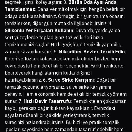
seçmek, işinizi kolaylaştırır. 3.
Bütün Oda Aynı Anda
Temizlenmez
: Daha verimli olmak için, her gün belirli bir
odaya odaklanabilirsiniz. Örneğin, bir gün oturma odasını
temizlerken, diğer gün mutfakla ilgilenebilirsiniz. 4.
Silikonlu Yer Fırçaları Kullanın
: Duvarda, yerde ya da
sert yüzeylerde topladığınız toz ve kirleri hızla
temizlemenizi sağlar. Hızlı geçişlerle temizlik yapabilir,
zaman kazandırırsınız. 5.
Mikrofiber Bezler Tercih Edin
:
Kirleri ve tozları kolayca çeken mikrofiber bezler, hem
çevre dostu hem de etkili bir seçenektir. Farklı renklerle
belirleyerek hangi alan için kullandığınızı
hatırlayabilirsiniz. 6.
Su ve Sirke Karışımı
: Doğal bir
temizlik çözümü arıyorsanız, su ve sirke karışımını
deneyin. Hem ekonomik hem de etkili bir temizlik yöntemi
sunar. 7.
Hızlı Devir Tasarrufu
: Temizlikte en çok zaman
kaybı, gereksiz dağınıklıktan kaynaklanır. Evinizdeki
eşyaları düzenli bir şekilde yerleştirerek, temizlik
sürecinizi hızlandırabilirsiniz. Bu hızlı ve pratik temizlik
ipuçları sayesinde hem zamandan tasarruf edebilir hem