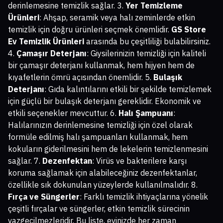
derinlemesine temizlik sağlar. 3.
Yer Temizleme
Ürünleri
: Ahşap, seramik veya halı zeminlerde etkin
temizlik için doğru ürünleri seçmek önemlidir.
GS Store
Ev Temizlik Ürünleri
arasında bu çeşitliliği bulabilirsiniz.
4.
Çamaşır Deterjanı
: Giysilerinizin temizliği için kaliteli
bir çamaşır deterjanı kullanmak, hem hijyen hem de
kıyafetlerin ömrü açısından önemlidir. 5.
Bulaşık
Deterjanı
: Gıda kalıntılarını etkili bir şekilde temizlemek
için güçlü bir bulaşık deterjanı gereklidir. Ekonomik ve
etkili seçenekler mevcuttur. 6.
Halı Şampuanı
:
Halılarınızın derinlemesine temizliği için özel olarak
formüle edilmiş halı şampuanları kullanmak, hem
kokuların giderilmesini hem de lekelerin temizlenmesini
sağlar. 7.
Dezenfektan
: Virüs ve bakterilere karşı
koruma sağlamak için alabileceğiniz dezenfektanlar,
özellikle sık dokunulan yüzeylerde kullanılmalıdır. 8.
Fırça ve Süngerler
: Farklı temizlik ihtiyaçlarına yönelik
çeşitli fırçalar ve süngerler, etkin temizlik sürecinin
vazgeçilmezleridir. Bu liste, evinizde her zaman