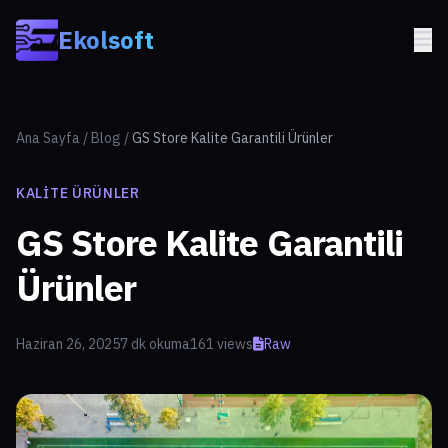
Skip to main content
Ekolsoft
Ana Sayfa
/
Blog
/
GS Store Kalite Garantili Ürünler
KALITE ÜRÜNLER
GS Store Kalite Garantili
Ürünler
Haziran 26, 2025
7 dk okuma
161 views
Raw