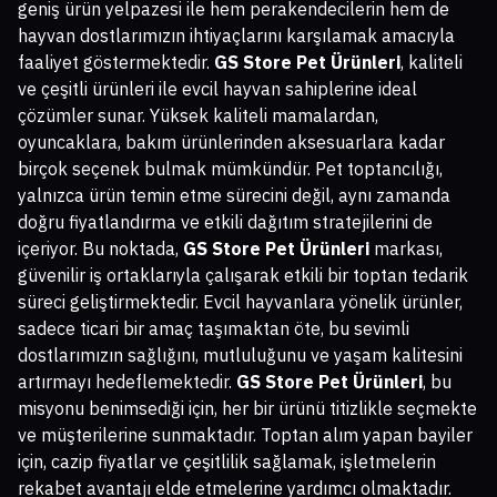
geniş ürün yelpazesi ile hem perakendecilerin hem de
hayvan dostlarımızın ihtiyaçlarını karşılamak amacıyla
faaliyet göstermektedir.
GS Store Pet Ürünleri
, kaliteli
ve çeşitli ürünleri ile evcil hayvan sahiplerine ideal
çözümler sunar. Yüksek kaliteli mamalardan,
oyuncaklara, bakım ürünlerinden aksesuarlara kadar
birçok seçenek bulmak mümkündür. Pet toptancılığı,
yalnızca ürün temin etme sürecini değil, aynı zamanda
doğru fiyatlandırma ve etkili dağıtım stratejilerini de
içeriyor. Bu noktada,
GS Store Pet Ürünleri
markası,
güvenilir iş ortaklarıyla çalışarak etkili bir toptan tedarik
süreci geliştirmektedir. Evcil hayvanlara yönelik ürünler,
sadece ticari bir amaç taşımaktan öte, bu sevimli
dostlarımızın sağlığını, mutluluğunu ve yaşam kalitesini
artırmayı hedeflemektedir.
GS Store Pet Ürünleri
, bu
misyonu benimsediği için, her bir ürünü titizlikle seçmekte
ve müşterilerine sunmaktadır. Toptan alım yapan bayiler
için, cazip fiyatlar ve çeşitlilik sağlamak, işletmelerin
rekabet avantajı elde etmelerine yardımcı olmaktadır.