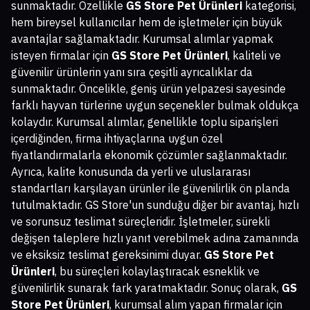
sunmaktadır. Özellikle
GS Store Pet Ürünleri
kategorisi,
hem bireysel kullanıcılar hem de işletmeler için büyük
avantajlar sağlamaktadır. Kurumsal alımlar yapmak
isteyen firmalar için
GS Store Pet Ürünleri
, kaliteli ve
güvenilir ürünlerin yanı sıra çeşitli ayrıcalıklar da
sunmaktadır. Öncelikle, geniş ürün yelpazesi sayesinde
farklı hayvan türlerine uygun seçenekler bulmak oldukça
kolaydır. Kurumsal alımlar, genellikle toplu siparişleri
içerdiğinden, firma ihtiyaçlarına uygun özel
fiyatlandırmalarla ekonomik çözümler sağlanmaktadır.
Ayrıca, kalite konusunda da yerli ve uluslararası
standartları karşılayan ürünler ile güvenilirlik ön planda
tutulmaktadır. GS Store'un sunduğu diğer bir avantaj, hızlı
ve sorunsuz teslimat süreçleridir. İşletmeler, sürekli
değişen taleplere hızlı yanıt verebilmek adına zamanında
ve eksiksiz teslimat gereksinimi duyar.
GS Store Pet
Ürünleri
, bu süreçleri kolaylaştıracak esneklik ve
güvenilirlik sunarak fark yaratmaktadır. Sonuç olarak,
GS
Store Pet Ürünleri
, kurumsal alım yapan firmalar için