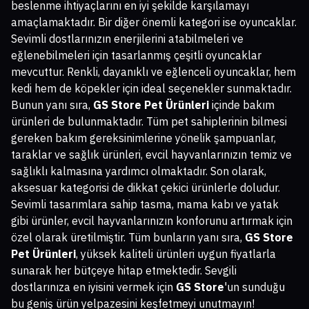
beslenme ihtiyaçlarını en iyi şekilde karşılamayı
amaçlamaktadır. Bir diğer önemli kategori ise oyuncaklar.
Sevimli dostlarınızın enerjilerini atabilmeleri ve
eğlenebilmeleri için tasarlanmış çeşitli oyuncaklar
mevcuttur. Renkli, dayanıklı ve eğlenceli oyuncaklar, hem
kedi hem de köpekler için ideal seçenekler sunmaktadır.
Bunun yanı sıra,
GS Store Pet Ürünleri
içinde bakım
ürünleri de bulunmaktadır. Tüm pet sahiplerinin bilmesi
gereken bakım gereksinimlerine yönelik şampuanlar,
taraklar ve sağlık ürünleri, evcil hayvanlarınızın temiz ve
sağlıklı kalmasına yardımcı olmaktadır. Son olarak,
aksesuar kategorisi de dikkat çekici ürünlerle doludur.
Sevimli tasarımlara sahip tasma, mama kabı ve yatak
gibi ürünler, evcil hayvanlarınızın konforunu artırmak için
özel olarak üretilmiştir. Tüm bunların yanı sıra,
GS Store
Pet Ürünleri
, yüksek kaliteli ürünleri uygun fiyatlarla
sunarak her bütçeye hitap etmektedir. Sevgili
dostlarınıza en iyisini vermek için
GS Store
'un sunduğu
bu geniş ürün yelpazesini keşfetmeyi unutmayın!