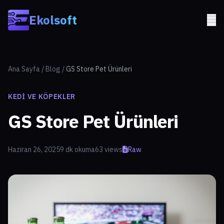
Skip to main content
Ekolsoft
Ana Sayfa
/
Blog
/
GS Store Pet Ürünleri
KEDI VE KÖPEKLER
GS Store Pet Ürünleri
Haziran 26, 2025
9 dk okuma
63 views
Raw