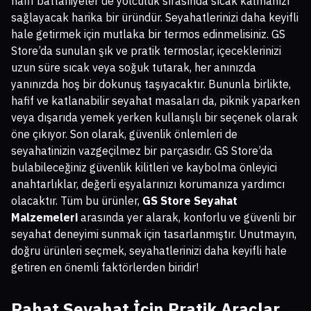
hafif battaniyeler de yolculuk sırasında sıcak kalmanızı
sağlayacak harika bir üründür. Seyahatlerinizi daha keyifli
hale getirmek için mutlaka bir termos edinmelisiniz. GS
Store’da sunulan şık ve pratik termoslar, içeceklerinizi
uzun süre sıcak veya soğuk tutarak, her anınızda
yanınızda hoş bir dokunuş taşıyacaktır. Bununla birlikte,
hafif ve katlanabilir seyahat masaları da, piknik yaparken
veya dışarıda yemek yerken kullanışlı bir seçenek olarak
öne çıkıyor. Son olarak, güvenlik önlemleri de
seyahatinizin vazgeçilmez bir parçasıdır. GS Store’da
bulabileceğiniz güvenlik kilitleri ve kaybolma önleyici
anahtarlıklar, değerli eşyalarınızı korumanıza yardımcı
olacaktır. Tüm bu ürünler,
GS Store Seyahat
Malzemeleri
arasında yer alarak, konforlu ve güvenli bir
seyahat deneyimi sunmak için tasarlanmıştır. Unutmayın,
doğru ürünleri seçmek, seyahatlerinizi daha keyifli hale
getiren en önemli faktörlerden biridir!
Rahat Seyahat İçin Pratik Araçlar