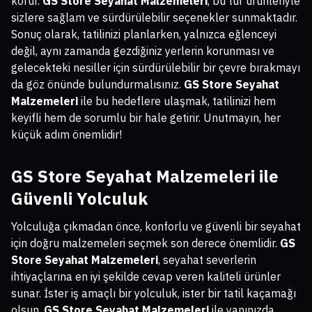
korur.
GS Store Seyahat Malzemeleri
, bu tür ürünleriyle
sizlere sağlam ve sürdürülebilir seçenekler sunmaktadır.
Sonuç olarak, tatilinizi planlarken, yalnızca eğlenceyi
değil, aynı zamanda gezdiğiniz yerlerin korunması ve
gelecekteki nesiller için sürdürülebilir bir çevre bırakmayı
da göz önünde bulundurmalısınız.
GS Store Seyahat
Malzemeleri
ile bu hedeflere ulaşmak, tatilinizi hem
keyifli hem de sorumlu bir hale getirir. Unutmayın, her
küçük adım önemlidir!
GS Store Seyahat Malzemeleri
ile
Güvenli Yolculuk
Yolculuğa çıkmadan önce, konforlu ve güvenli bir seyahat
için doğru malzemeleri seçmek son derece önemlidir.
GS
Store Seyahat Malzemeleri
, seyahat severlerin
ihtiyaçlarına en iyi şekilde cevap veren kaliteli ürünler
sunar. İster iş amaçlı bir yolculuk, ister bir tatil kaçamağı
olsun,
GS Store Seyahat Malzemeleri
ile yanınızda