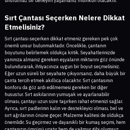
unutulmaz bir deneyim yaşamanız mümkün olacaktır.
Sırt Çantası Seçerken Nelere Dikkat
Etmelisiniz?
Sırt çantası seçerken dikkat etmeniz gereken pek çok
önemli unsur bulunmaktadır. Öncelikle, çantanın
boyutunu belirlemek oldukça kritik. Seyahatlerinizde
yanınıza almanız gereken eşyaların miktarını göz önünde
bulundurarak, ihtiyacınıza uygun bir boyut seçmelisiniz.
Eğer uzun süreli bir seyahate çıkıyorsanız, daha büyük bir
çanta tercih etmek akıllıca olacaktır. Sırt çantasının
konforu da göz ardı edilmemesi gereken bir diğer
husustur. Sırt askılarının yumuşak ve ayarlanabilir
olması, çantayı uzun süre taşırken rahat etmenizi sağlar.
Ayrıca, sırt padlerinin kalın ve destekleyici olması, bel ve
sırt ağrılarının önüne geçer. Malzeme kalitesi de oldukça
önemlidir. Su geçirmez ve dayanıklı bir kumaş seçimi, hem
çantanızın ömrünü uzatır hem de yağmur gibi olumsuz