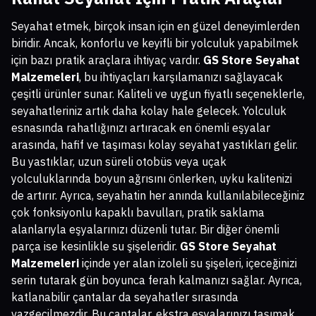
Seyahat etmek, birçok insan için en güzel deneyimlerden
biridir. Ancak, konforlu ve keyifli bir yolculuk yapabilmek
için bazı pratik araçlara ihtiyaç vardır.
GS Store Seyahat
Malzemeleri
, bu ihtiyaçları karşılamanızı sağlayacak
çeşitli ürünler sunar. Kaliteli ve uygun fiyatlı seçeneklerle,
seyahatleriniz artık daha kolay hale gelecek. Yolculuk
esnasında rahatlığınızı artıracak en önemli eşyalar
arasında, hafif ve taşıması kolay seyahat yastıkları gelir.
Bu yastıklar, uzun süreli otobüs veya uçak
yolculuklarında boyun ağrısını önlerken, uyku kalitenizi
de artırır. Ayrıca, seyahatin her anında kullanılabileceğiniz
çok fonksiyonlu kapaklı bavulları, pratik saklama
alanlarıyla eşyalarınızı düzenli tutar. Bir diğer önemli
parça ise kesinlikle su şişeleridir.
GS Store Seyahat
Malzemeleri
içinde yer alan izoleli su şişeleri, içeceğinizi
serin tutarak gün boyunca ferah kalmanızı sağlar. Ayrıca,
katlanabilir çantalar da seyahatler sırasında
vazgeçilmezdir. Bu çantalar, ekstra eşyalarınızı taşımak