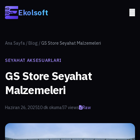
Skip to main content
Ekolsoft
Ana Sayfa
/
Blog
/
GS Store Seyahat Malzemeleri
SEYAHAT AKSESUARLARI
GS Store Seyahat
Malzemeleri
Haziran 26, 2025
10 dk okuma
57 views
Raw