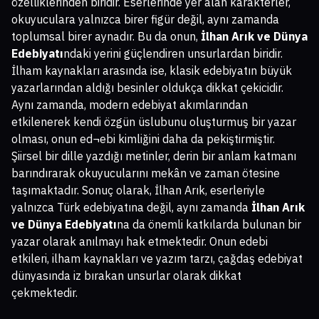
özelliklerinden biridir. Eserlerinde yer alan karakterler,
okuyuculara yalnızca birer figür değil, aynı zamanda
toplumsal birer aynadır. Bu da onun,
İlhan Arık ve Dünya
Edebiyatı
ndaki yerini güçlendiren unsurlardan biridir.
İlham kaynakları arasında ise, klasik edebiyatın büyük
yazarlarından aldığı besinler oldukça dikkat çekicidir.
Aynı zamanda, modern edebiyat akımlarından
etkilenerek kendi özgün üslubunu oluşturmuş bir yazar
olması, onun ed¬ebi kimliğini daha da pekiştirmiştir.
Şiirsel bir dille yazdığı metinler, derin bir anlam katmanı
barındırarak okuyucularını mekân ve zaman ötesine
taşımaktadır. Sonuç olarak, İlhan Arık, eserleriyle
yalnızca Türk edebiyatına değil, aynı zamanda
İlhan Arık
ve Dünya Edebiyatı
na da önemli katkılarda bulunan bir
yazar olarak anılmayı hak etmektedir. Onun edebi
etkileri, ilham kaynakları ve yazım tarzı, çağdaş edebiyat
dünyasında iz bırakan unsurlar olarak dikkat
çekmektedir.