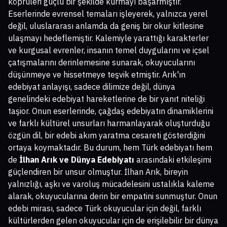
köprüleri güçlü bir şekilde kurmayı başarmıştır.
Eserlerinde evrensel temaları işleyerek, yalnızca yerel
değil, uluslararası anlamda da geniş bir okur kitlesine
ulaşmayı hedeflemiştir. Kalemiyle yarattığı karakterler
ve kurgusal evrenler, insanın temel duygularını ve içsel
çatışmalarını derinlemesine sunarak, okuyucularını
düşünmeye ve hissetmeye teşvik etmiştir. Arık'ın
edebiyat anlayışı, sadece dilimize değil, dünya
genelindeki edebiyat hareketlerine de bir yanıt niteliği
taşior. Onun eserlerinde, çağdaş edebiyatın dinamiklerini
ve farklı kültürel unsurları harmanlayarak oluşturduğu
özgün dil, bir edebi akım yaratma cesareti gösterdiğini
ortaya koymaktadır. Bu durum, hem Türk edebiyatı hem
de
İlhan Arık ve Dünya Edebiyatı
arasındaki etkileşimi
güçlendiren bir unsur olmuştur. İlhan Arık, bireyin
yalnızlığı, aşkı ve varoluş mücadelesini ustalıkla kaleme
alarak, okuyucularına derin bir empatini sunmuştur. Onun
edebi mirası, sadece Türk okuyucular için değil, farklı
kültürlerden gelen okuyucular için de erişilebilir bir dünya