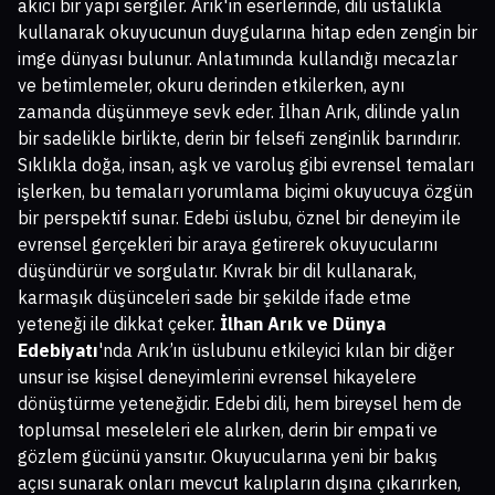
akıcı bir yapı sergiler. Arık'ın eserlerinde, dili ustalıkla
kullanarak okuyucunun duygularına hitap eden zengin bir
imge dünyası bulunur. Anlatımında kullandığı mecazlar
ve betimlemeler, okuru derinden etkilerken, aynı
zamanda düşünmeye sevk eder. İlhan Arık, dilinde yalın
bir sadelikle birlikte, derin bir felsefi zenginlik barındırır.
Sıklıkla doğa, insan, aşk ve varoluş gibi evrensel temaları
işlerken, bu temaları yorumlama biçimi okuyucuya özgün
bir perspektif sunar. Edebi üslubu, öznel bir deneyim ile
evrensel gerçekleri bir araya getirerek okuyucularını
düşündürür ve sorgulatır. Kıvrak bir dil kullanarak,
karmaşık düşünceleri sade bir şekilde ifade etme
yeteneği ile dikkat çeker.
İlhan Arık ve Dünya
Edebiyatı
'nda Arık’ın üslubunu etkileyici kılan bir diğer
unsur ise kişisel deneyimlerini evrensel hikayelere
dönüştürme yeteneğidir. Edebi dili, hem bireysel hem de
toplumsal meseleleri ele alırken, derin bir empati ve
gözlem gücünü yansıtır. Okuyucularına yeni bir bakış
açısı sunarak onları mevcut kalıpların dışına çıkarırken,