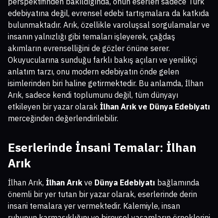
perspektifinden bakıldığında, onun eserleri sadece Türk
edebiyatına değil, evrensel edebi tartışmalara da katkıda
bulunmaktadır. Arık, özellikle varoluşsal sorgulamalar ve
insanın yalnızlığı gibi temaları işleyerek, çağdaş
akımların evrenselliğini de gözler önüne serer.
Okuyucularına sunduğu farklı bakış açıları ve yenilikçi
anlatım tarzı, onu modern edebiyatın önde gelen
isimlerinden biri haline getirmektedir. Bu anlamda, İlhan
Arık, sadece kendi toplumunu değil, tüm dünyayı
etkileyen bir yazar olarak
İlhan Arık ve Dünya Edebiyatı
merceğinden değerlendirilebilir.
Eserlerinde İnsani Temalar: İlhan
Arık
İlhan Arık,
İlhan Arık
ve
Dünya Edebiyatı
bağlamında
önemli bir yer tutan bir yazar olarak, eserlerinde derin
insani temalara yer vermektedir. Kalemiyle, insan
ruhunun karmaşıklığını ve bireysel yaşamların örneklerini