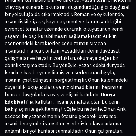
izleyiciye sunarak, okurlarını düşündürdüğü gibi duygusal
bir yolculuğa da çıkarmaktadır. Roman ve öykülerinde,
insan ilişkileri, aşk, kayıplar, umut ve karamsarlık gibi
evrensel temalar üzerinde durarak, okuyucunun kendi
yaşamı ile bağ kurabilmesini sağlamaktadır. Arık'ın
eserlerindeki karakterler, çoğu zaman sıradan
insanlardır; ancak onların yaşadıkları derin duygusal
çatışmalar ve hayatın zorlukları, okumaya değer bir
derinlik taşımaktadır. Bu yönüyle, yazar, edebi dünyada
kendine has bir yer edinmiş ve eserleri aracılığıyla,
insanın içsel dünyasını sorgulatmıştır. Onun kalemindeki
duyarlılık, okuyuculara yalnız olmadıklarını, hepimizin
benzer duygularla savaş verdiğini hatırlatır.
Dünya
Edebiyatı
'na katkıları, insani temalara olan bu derin
bakış açısı ile şekillenmiştir. İşte bu nedenle, İlhan Arık,
sadece bir yazar olmanın ötesine geçerek, evrensel
insani deneyimleri yansıtan eserleriyle okuyucularına
anlamlı bir yol haritası sunmaktadır. Onun çalışmaları,