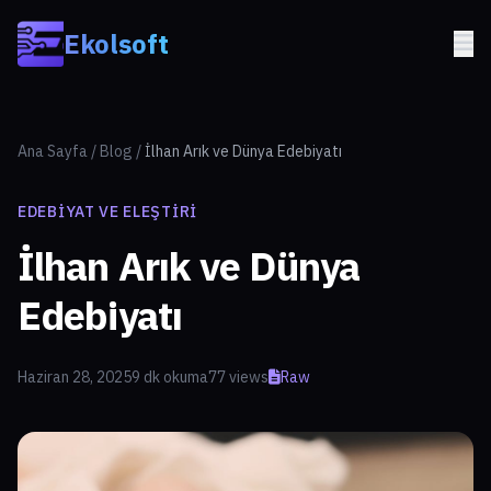
Skip to main content
Ekolsoft
Ana Sayfa
/
Blog
/
İlhan Arık ve Dünya Edebiyatı
EDEBIYAT VE ELEŞTIRI
İlhan Arık ve Dünya
Edebiyatı
Haziran 28, 2025
9 dk okuma
77 views
Raw