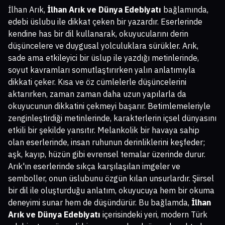
İlhan Arık,
İlhan Arık ve Dünya Edebiyatı
bağlamında,
edebi üslubu ile dikkat çeken bir yazardır. Eserlerinde
kendine has bir dil kullanarak, okuyucularını derin
düşüncelere ve duygusal yolculuklara sürükler. Arık,
sade ama etkileyici bir üslup ile yazdığı metinlerinde,
soyut kavramları somutlaştırırken yalın anlatımıyla
dikkati çeker. Kısa ve öz cümlelerle düşüncelerini
aktarırken, zaman zaman daha uzun yapılarla da
okuyucunun dikkatini çekmeyi başarır. Betimlemeleriyle
zenginleştirdiği metinlerinde, karakterlerin içsel dünyasını
etkili bir şekilde yansıtır. Melankolik bir havaya sahip
olan eserlerinde, insan ruhunun derinliklerini keşfeder;
aşk, kayıp, hüzün gibi evrensel temalar üzerinde durur.
Arık'ın eserlerinde sıkça karşılaşılan imgeler ve
semboller, onun üslubunu özgün kılan unsurlardır. Şiirsel
bir dil ile oluşturduğu anlatım, okuyucuya hem bir okuma
deneyimi sunar hem de düşündürür. Bu bağlamda,
İlhan
Arık ve Dünya Edebiyatı
içerisindeki yeri, modern Türk