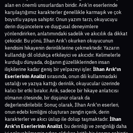
alan en önemli unsurlardan biridir. Arık’ın eserlerinde
karşılaştığımız karakterler genellikle karmaşık ve çok
boyutlu yapıya sahiptir. Onun yazım tarzı, okuyucuyu
derin düşüncelere ve duygusal deneyimlere
yönlendirirken, anlatımındaki sadelik ve akıcılık da dikkat
çekicidir. Bu yönü, İlhan Arık'ı okurken okuyucunun
kendisini hikayenin derinliklerine çekmektedir. Yazarın
kullandığı dil oldukça etkileyici ve akıcıdır. Kelimelerle
kurduğu dünyada, doğanın güzelliklerinden insan
ilişkilerine kadar geniş bir yelpazeyi işler.
İlhan Arık'ın
Eserlerinin Analizi
sırasında, onun dili kullanmadaki
ustalığı ve yazıya kattığı derinlik, okuyucular üzerinde
kalıcı bir etki bırakır. Arık, sadece bir hikaye anlatıcısı
olmanın ötesinde, bir düşünür olarak da
değerlendirilebilir. Sonuç olarak, İlhan Arık'ın eserleri,
onun edebi kimliğini oluşturan zengin içerik, derin
karakterler ve akıcı üslup ile dolup taşmaktadır.
İlhan
Arık'ın Eserlerinin Analizi
, bu derinliği ve zenginliği daha