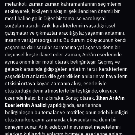
melankoli, zaman zaman kahramanlarının seçimlerini
etkileyerek, hikâyenin akışını şekillendiren önemli bir
motif haline gelir. Diğer bir tema ise varoluşsal
sorgulamalardır. Arık, karakterlerinin yaşadığı içsel
çatışmalar ve çıkmazlar aracılığıyla; yaşamın anlamını,
insanın varlığını sorgulatır. Bu durum, okuyucunun kendi
yaşamına dair sorular sormasına yol açar ve derin bir
düşünsel keşfe davet eder. Zaman, Arık’ın eserlerinde
ayrıca önemli bir motif olarak belirginleşir. Geçmiş ve
gelecek arasında gidip gelen anlatım tarzı, karakterlerin
yaşadıkları anlarda dile getirdikleri anıların ve hayallerin
etkisini ortaya koyar. Zamanın akışı, eserleriyle
oluşturduğu derin atmosferle birleştiğinde, okuyucu
üzerinde kalıcı bir iz bırakır. Sonuç olarak,
İlhan Arık'ın
Eserlerinin Analizi
yapıldığında, eserlerinde
belirginleşen bu temalar ve motifler, onun edebi kimliğini
oluştururken, aynı zamanda okuyucularına derin bir
deneyim sunar. Arık, edebiyatın evrensel meselelerini
işlerken kullandığı anlatım biçimiyle, eserlerine anlam