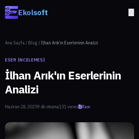
Skip to main content
Ekolsoft
Ana Sayfa
/
Blog
/
İlhan Arık'ın Eserlerinin Analizi
ESER İNCELEMESI
İlhan Arık'ın Eserlerinin
Analizi
Haziran 28, 2025
9 dk okuma
131 views
Raw