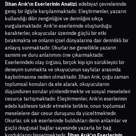
İlhan Arık'ın Eserlerinin Analizi
, edebiyat çevrelerinde
geniş bir ilgiyle karşılanmaktadır. Eleştirmenler, yazarın
kullandığı dilin zenginliğini ve derinliğini sıkça
vurgulamaktadır. Arık'ın eserlerinde oluşturduğu
karakterler, okuyucular üzerinde güçlü bir etki
bırakmakta ve onların içsel dünyalarına dair derinlikli bir
anlayış sunmaktadır. Okurlar ise genellikle yazarın
samimi ve duru anlatımını öne çıkarmaktadır.
Eserlerindeki olay örgüsü, birçok kişi için sürükleyici bir
deneyim sunmakta ve okuyucunun sayfalar arasında
kaybolmasına neden olmaktadır. İlhan Arık, çoğu zaman
toplumsal konuları da ele alarak, okuyucularını
düşündüren sorular yönlendirmekte ve sosyal meseleleri
cesurca tartışmaktadır. Eleştirmenler, Arık’ın eserlerinin
edebi kalitesini takdir etmekle birlikte, onun toplumsal
meselelere dair cesur duruşunu da yüceltmektedir.
Okurlar, sık sık eserlerinde buldukları derin anlamlar ve
güçlü duygusal bağlar sayesinde yazarla bir bağ
kurduklarını hissetmektedir.
İlhan Arık'ın Eserlerinin