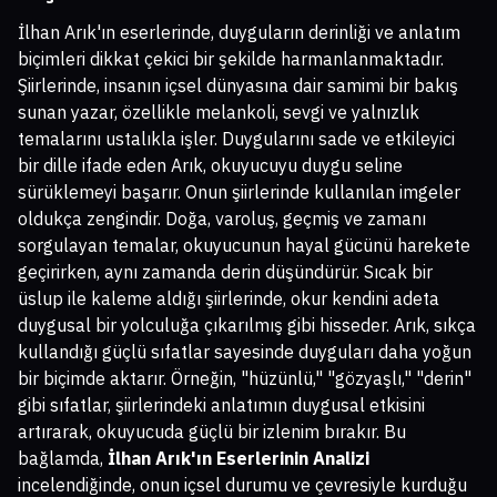
İlhan Arık'ın eserlerinde, duyguların derinliği ve anlatım
biçimleri dikkat çekici bir şekilde harmanlanmaktadır.
Şiirlerinde, insanın içsel dünyasına dair samimi bir bakış
sunan yazar, özellikle melankoli, sevgi ve yalnızlık
temalarını ustalıkla işler. Duygularını sade ve etkileyici
bir dille ifade eden Arık, okuyucuyu duygu seline
sürüklemeyi başarır. Onun şiirlerinde kullanılan imgeler
oldukça zengindir. Doğa, varoluş, geçmiş ve zamanı
sorgulayan temalar, okuyucunun hayal gücünü harekete
geçirirken, aynı zamanda derin düşündürür. Sıcak bir
üslup ile kaleme aldığı şiirlerinde, okur kendini adeta
duygusal bir yolculuğa çıkarılmış gibi hisseder. Arık, sıkça
kullandığı güçlü sıfatlar sayesinde duyguları daha yoğun
bir biçimde aktarır. Örneğin, "hüzünlü," "gözyaşlı," "derin"
gibi sıfatlar, şiirlerindeki anlatımın duygusal etkisini
artırarak, okuyucuda güçlü bir izlenim bırakır. Bu
bağlamda,
İlhan Arık'ın Eserlerinin Analizi
incelendiğinde, onun içsel durumu ve çevresiyle kurduğu