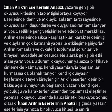
İlhan Arık'ın Eserlerinin Analizi
, yazarın geniş bir
okuyucu kitlesine hitap ettiğini ortaya koyuyor.
Eserlerinde, derin ve etkileyici anlatım tarzı sayesinde,
okuyucularını düşündüren ve duygulandıran temalar yer
alıyor. Özellikle genç yetişkinler ve edebiyat meraklıları,
Arık’ın eserlerinde sıkça karşılaştıkları karakter derinliği
ve olayların çok katmanlı yapısı ile etkileşime giriyorlar.
Arık’ın romanları ve öyküleri, toplumsal sorunları ve
bireysel mücadeleleri cesurca ele alarak geniş bir etki
alanı yaratıyor. Bu durum, okuyucunun yalnızca bir hikaye
dinlemekle kalmayıp, kendi yaşamlarıyla bağlantılar
kurmasına da olanak tanıyor. Kendi iç dünyasını
keşfetmek isteyen bireyler için Arık’ın eserleri, derin bir
bakış açısı sunuyor. Bu bağlamda, yazarın kendi içsel
yolculuğu ve karakterleri üzerinden toplumsal eleştiriler
yapması, okuyucu üzerinde kalıcı bir etki bırakıyor. Sonuç
olarak,
İlhan Arık'ın Eserlerinin Analizi
ışığında, yazarın
eserlerinin yalnızca bir okuyucu kitlesi ile sınırlı