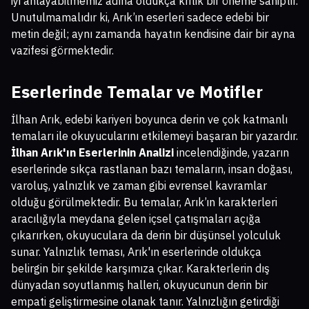
iyi anlayabilmemiz adına oldukça kritik bir öneme sahiptir.
Unutulmamalıdır ki, Arık’ın eserleri sadece edebi bir
metin değil; aynı zamanda hayatın kendisine dair bir ayna
vazifesi görmektedir.
Eserlerinde Temalar ve Motifler
İlhan Arık, edebi kariyeri boyunca derin ve çok katmanlı
temaları ile okuyucularını etkilemeyi başaran bir yazardır.
İlhan Arık'ın Eserlerinin Analizi
incelendiğinde, yazarın
eserlerinde sıkça rastlanan bazı temaların, insan doğası,
varoluş, yalnızlık ve zaman gibi evrensel kavramlar
olduğu görülmektedir. Bu temalar, Arık’ın karakterleri
aracılığıyla meydana gelen içsel çatışmaları açığa
çıkarırken, okuyuculara da derin bir düşünsel yolculuk
sunar. Yalnızlık teması, Arık'ın eserlerinde oldukça
belirgin bir şekilde karşımıza çıkar. Karakterlerin dış
dünyadan soyutlanmış halleri, okuyucunun derin bir
empati geliştirmesine olanak tanır. Yalnızlığın getirdiği