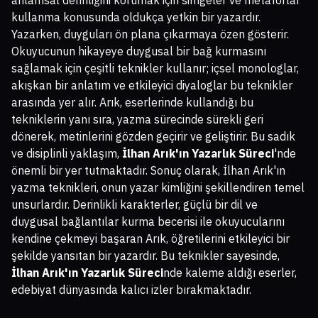
kullanma konusunda oldukça yetkin bir yazardır.
Yazarken, duyguları ön plana çıkarmaya özen gösterir.
Okuyucunun hikayeye duygusal bir bağ kurmasını
sağlamak için çeşitli teknikler kullanır; içsel monologlar,
akışkan bir anlatım ve etkileyici diyaloglar bu teknikler
arasında yer alır. Arık, eserlerinde kullandığı bu
tekniklerin yanı sıra, yazma sürecinde sürekli geri
dönerek, metinlerini gözden geçirir ve geliştirir. Bu sadık
ve disiplinli yaklaşım,
İlhan Arık'ın Yazarlık Süreci
'nde
önemli bir yer tutmaktadır. Sonuç olarak, İlhan Arık'ın
yazma teknikleri, onun yazar kimliğini şekillendiren temel
unsurlardır. Derinlikli karakterler, güçlü bir dil ve
duygusal bağlantılar kurma becerisi ile okuyucularını
kendine çekmeyi başaran Arık, öğretilerini etkileyici bir
şekilde yansıtan bir yazardır. Bu teknikler sayesinde,
İlhan Arık'ın Yazarlık Süreci
nde kaleme aldığı eserler,
edebiyat dünyasında kalıcı izler bırakmaktadır.