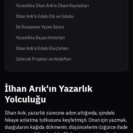
Yazarlıkta İlhan Arık'ın İlham Kaynakları
İlhan Arık'ın Edebi Dili ve Üslubu
İlk Romanının Yazım Süreci
Yazarlıkta Başarı Kriterleri
İlhan Arık'ın Edebi Eleştirileri
Gelecek Projeleri ve Hedefleri
İlhan Arık'ın Yazarlık
Yolculuğu
İlhan Arık, yazarlık sürecine adım attığında, içindeki
hikaye anlatma tutkusunu keşfetmişti. Onun için yazmak,
duygularını kağıda dökmenin, düşüncelerini özgürce ifade