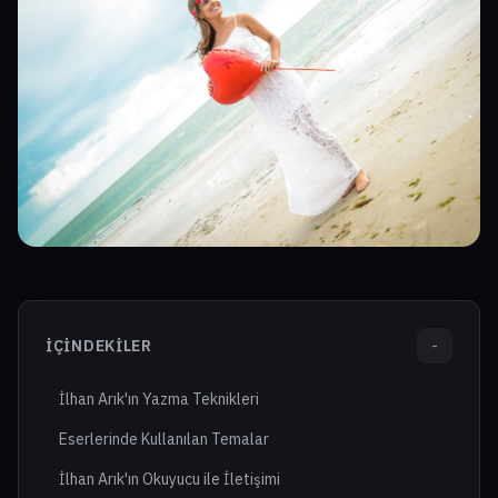
İÇINDEKILER
-
İlhan Arık'ın Yazma Teknikleri
Eserlerinde Kullanılan Temalar
İlhan Arık'ın Okuyucu ile İletişimi