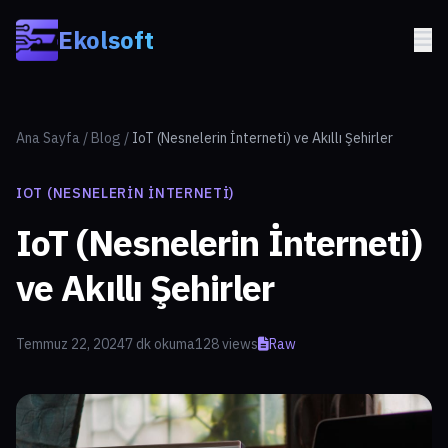
Skip to main content
Ekolsoft
Ana Sayfa
/
Blog
/
IoT (Nesnelerin İnterneti) ve Akıllı Şehirler
IOT (NESNELERIN İNTERNETI)
IoT (Nesnelerin İnterneti)
ve Akıllı Şehirler
Temmuz 22, 2024
7 dk okuma
128 views
Raw