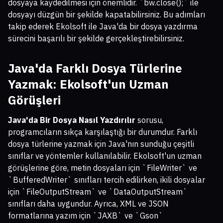
dosyaya kaydedilmesi için önemlidir. `bw.close();` ile
dosyayı düzgün bir şekilde kapatabilirsiniz. Bu adımları
takip ederek Ekolsoft ile Java'da bir dosya yazdırma
sürecini başarılı bir şekilde gerçekleştirebilirsiniz.
Java'da Farklı Dosya Türlerine
Yazmak: Ekolsoft'un Uzman
Görüşleri
Java'da Bir Dosya Nasıl Yazdırılır
sorusu,
programcıların sıkça karşılaştığı bir durumdur. Farklı
dosya türlerine yazmak için Java'nın sunduğu çeşitli
sınıflar ve yöntemler kullanılabilir. Ekolsoft'un uzman
görüşlerine göre, metin dosyaları için `FileWriter` ve
`BufferedWriter` sınıfları tercih edilirken, ikili dosyalar
için `FileOutputStream` ve `DataOutputStream`
sınıfları daha uygundur. Ayrıca, XML ve JSON
formatlarına yazım için `JAXB` ve `Gson`