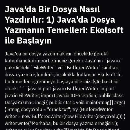
Java'da Bir Dosya Nasıl
Yazdırılır
: 1) Java'da Dosya
Yazmanın Temelleri: Ekolsoft
ile Başlayın
Java'da bir dosya yazdırmak için öncelikle gerekli
kütüphaneleri import etmeniz gerekir. Java'nın `java.io`
paketindeki `FileWriter` ve `BufferedWriter` sınıfları,
dosya yazma işlemleri için sıklıkla kullanılır. Ekolsoft ile
bu temelleri öğrenmeye başlayabilirsiniz. İşte basit bir
örnek: ```java import java.io.BufferedWriter; import
java.io.FileWriter; import java.io.IOException; public class
DosyaYazmaOrnegi { public static void main(String[] args)
{ String dosyaYolu = "ornek.txt"; try (BufferedWriter
writer = new BufferedWriter(new FileWriter(dosyaYolu))) {
writer.write("Merhaba, bu bir dosya yazma örneğidir.");