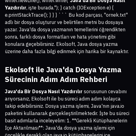
writer.newLine(); writer.write("
Java'da Bir Dosya Nasıl
Yazdırılır
, işte burada."); } catch (IOException e) {
e.printStackTrace(); } } } ``` Bu kod parçası, "ornek.txt"
adlı bir dosya oluşturur ve belirtilen metni bu dosyaya
yazar. Java'da dosya yazmanın temellerini öğrendikten
sonra, farklı dosya formatları ve hata yönetimi gibi
konulara geçebilirsiniz. Ekolsoft, Java dosya yazma
üzerine daha fazla bilgi edinmek için harika bir kaynaktır.
Ekolsoft ile Java'da Dosya Yazma
Sürecinin Adım Adım Rehberi
Java'da Bir Dosya Nasıl Yazdırılır
sorusunun cevabını
arıyorsanız, Ekolsoft ile bu süreci adım adım kolayca
takip edebilirsiniz. Dosya yazma işlemi, Java'nın java.io
paketini kullanarak gerçekleştirilmektedir. İşte bu süreci
basit adımlarla inceleyelim: 1. **Gerekli Kütüphanelerin
İçe Aktarılması**: Java'da dosya yazma işlemi için
öncelikle gerekli olan java.io kütüphanelerini içe