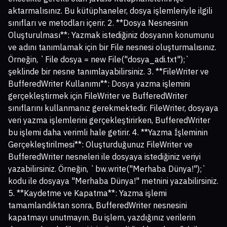
aktarmalısınız. Bu kütüphaneler, dosya işlemleriyle ilgili
sınıfları ve metodları içerir. 2. **Dosya Nesnesinin
Oluşturulması**: Yazmak istediğiniz dosyanın konumunu
ve adını tanımlamak için bir File nesnesi oluşturmalısınız.
Örneğin, `File dosya = new File("dosya_adi.txt");`
şeklinde bir nesne tanımlayabilirsiniz. 3. **FileWriter ve
BufferedWriter Kullanımı**: Dosya yazma işlemini
gerçekleştirmek için FileWriter ve BufferedWriter
sınıflarını kullanmanız gerekmektedir. FileWriter, dosyaya
veri yazma işlemlerini gerçekleştirirken, BufferedWriter
bu işlemi daha verimli hale getirir. 4. **Yazma İşleminin
Gerçekleştirilmesi**: Oluşturduğunuz FileWriter ve
BufferedWriter nesneleri ile dosyaya istediğiniz veriyi
yazabilirsiniz. Örneğin, `bw.write("Merhaba Dünya!");`
kodu ile dosyaya "Merhaba Dünya!" metnini yazabilirsiniz.
5. **Kaydetme ve Kapatma**: Yazma işlemi
tamamlandıktan sonra, BufferedWriter nesnesini
kapatmayı unutmayın. Bu işlem, yazdığınız verilerin