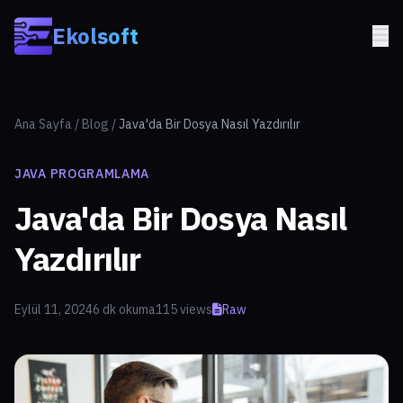
Skip to main content
Ekolsoft
Ana Sayfa
/
Blog
/
Java'da Bir Dosya Nasıl Yazdırılır
JAVA PROGRAMLAMA
Java'da Bir Dosya Nasıl
Yazdırılır
Eylül 11, 2024
6 dk okuma
115 views
Raw