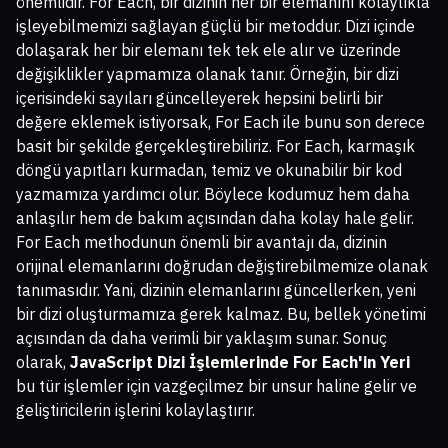
önemlidir. For Each, bir dizinin her bir elemanını kolaylıkla
işleyebilmemizi sağlayan güçlü bir metoddur. Dizi içinde
dolaşarak her bir elemanı tek tek ele alır ve üzerinde
değişiklikler yapmamıza olanak tanır. Örneğin, bir dizi
içerisindeki sayıları güncelleyerek hepsini belirli bir
değere eklemek istiyorsak, For Each ile bunu son derece
basit bir şekilde gerçekleştirebiliriz. For Each, karmaşık
döngü yapıtları kurmadan, temiz ve okunabilir bir kod
yazmamıza yardımcı olur. Böylece kodumuz hem daha
anlaşılır hem de bakım açısından daha kolay hale gelir.
For Each methodunun önemli bir avantajı da, dizinin
orijinal elemanlarını doğrudan değiştirebilmemize olanak
tanımasıdır. Yani, dizinin elemanlarını güncellerken, yeni
bir dizi oluşturmamıza gerek kalmaz. Bu, bellek yönetimi
açısından da daha verimli bir yaklaşım sunar. Sonuç
olarak,
JavaScript Dizi İşlemlerinde For Each'in Yeri
bu tür işlemler için vazgeçilmez bir unsur haline gelir ve
geliştiricilerin işlerini kolaylaştırır.