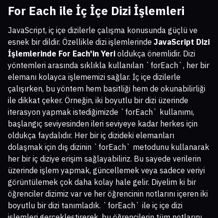
For Each ile İç İçe Dizi İşlemleri
JavaScript, iç içe dizilerle çalışma konusunda güçlü ve
esnek bir dildir. Özellikle dizi işlemlerinde
JavaScript Dizi
İşlemlerinde For Each'in Yeri
oldukça önemlidir. Dizi
yöntemleri arasında sıklıkla kullanılan `forEach`, her bir
elemanı kolayca işlememizi sağlar. İç içe dizilerle
çalışırken, bu yöntem hem basitliği hem de okunabilirliği
ile dikkat çeker. Örneğin, iki boyutlu bir dizi üzerinde
iterasyon yapmak istediğimizde `forEach` kullanımı,
başlangıç seviyesinden ileri seviyeye kadar herkes için
oldukça faydalıdır. Her bir iç dizideki elemanları
dolaşmak için dış dizinin `forEach` metodunu kullanarak
her bir iç diziye erişim sağlayabiliriz. Bu sayede verilerin
üzerinde işlem yapmak, güncellemek veya sadece veriyi
görüntülemek çok daha kolay hale gelir. Diyelim ki bir
öğrenciler dizimiz var ve her öğrencinin notlarını içeren iki
boyutlu bir dizi tanımladık. `forEach` ile iç içe dizi
işlemleri gerçekleştirerek, bu öğrencilerin tüm notlarını