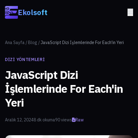
Skip to main content
Ekolsoft
Ana Sayfa
/
Blog
/
JavaScript Dizi İşlemlerinde For Each'in Yeri
DIZI YÖNTEMLERI
JavaScript Dizi
İşlemlerinde For Each'in
Yeri
Aralık 12, 2024
8 dk okuma
90 views
Raw