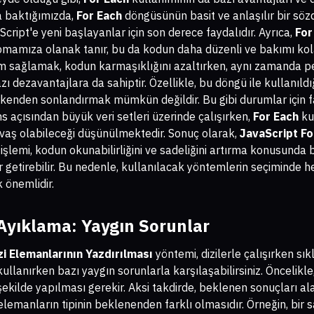
a baktığımızda,
For Each
döngüsünün basit ve anlaşılır bir söz
Script'e yeni başlayanlar için son derece faydalıdır. Ayrıca,
For
mamıza olanak tanır, bu da kodun daha düzenli ve bakımı kola
 sağlamak, kodun karmaşıklığını azaltırken, aynı zamanda per
ı dezavantajlara da sahiptir. Özellikle, bu döngü ile kullanıldı
enden sonlandırmak mümkün değildir. Bu gibi durumlar için far
ns açısından büyük veri setleri üzerinde çalışırken,
For Each
ku
avaş olabileceği düşünülmektedir. Sonuç olarak,
JavaScript For
işlemi, kodun okunabilirliğini ve sadeliğini artırma konusunda
 getirebilir. Bu nedenle, kullanılacak yöntemlerin seçiminde 
 önemlidir.
 Ayıklama: Yaygın Sorunlar
izi Elemanlarının Yazdırılması
yöntemi, dizilerle çalışırken sıkl
kullanırken bazı yaygın sorunlarla karşılaşabilirsiniz. Öncelikle
ekilde yapılması gerekir. Aksi takdirde, beklenen sonuçları alam
 elemanların tipinin beklenenden farklı olmasıdır. Örneğin, bir s