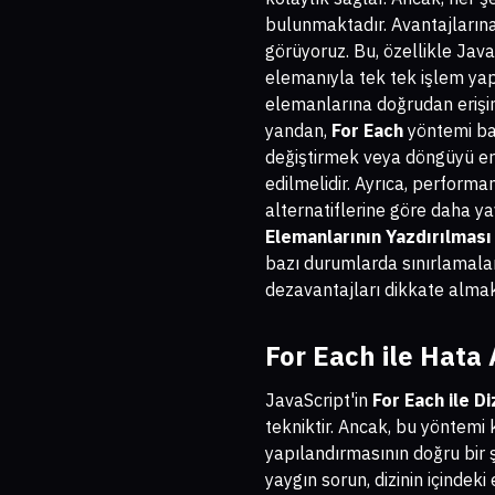
bulunmaktadır. Avantajların
görüyoruz. Bu, özellikle Java
elemanıyla tek tek işlem yap
elemanlarına doğrudan erişim
yandan,
For Each
yöntemi baz
değiştirmek veya döngüyü erk
edilmelidir. Ayrıca, performa
alternatiflerine göre daha y
Elemanlarının Yazdırılması
bazı durumlarda sınırlamalar
dezavantajları dikkate almak
For Each ile Hata
JavaScript'in
For Each ile D
tekniktir. Ancak, bu yöntemi 
yapılandırmasının doğru bir ş
yaygın sorun, dizinin içindeki