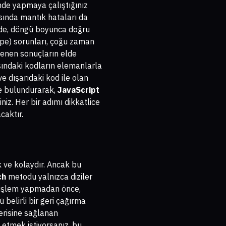
e yapmaya çalıştığınız
asında mantık hataları da
de, döngü boyunca doğru
ope) sorunları, çoğu zaman
enen sonuçların elde
şındaki kodların elemanlarla
e dışarıdaki kod ile olan
de bulundurarak,
JavaScript
niz. Her bir adımı dikkatlice
aktır.
 ve kolaydır. Ancak bu
ch
metodu yalnızca diziler
de işlem yapmadan önce,
belirli bir geri çağırma
çerisine sağlanan
 etmek istiyorsanız, bu