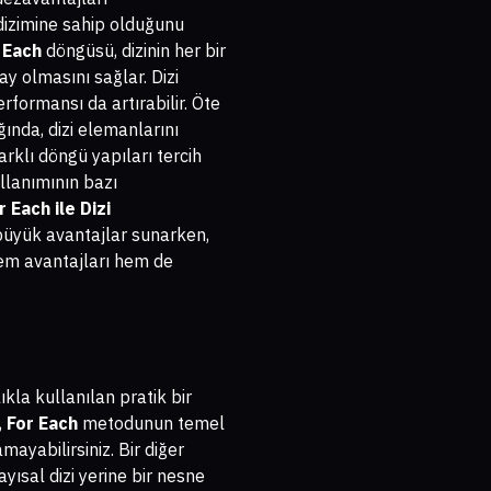
dizimine sahip olduğunu
 Each
döngüsü, dizinin her bir
y olmasını sağlar. Dizi
formansı da artırabilir. Öte
ğında, dizi elemanlarını
klı döngü yapıları tercih
llanımının bazı
 Each ile Dizi
 büyük avantajlar sunarken,
hem avantajları hem de
ıkla kullanılan pratik bir
,
For Each
metodunun temel
ayabilirsiniz. Bir diğer
ayısal dizi yerine bir nesne