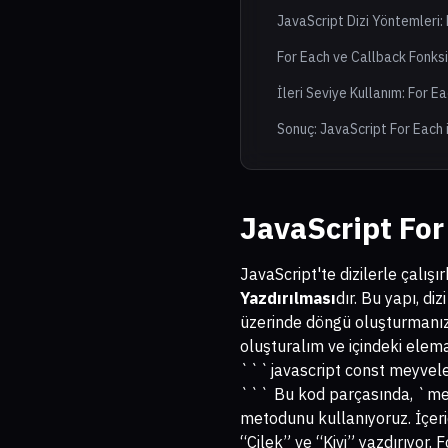
JavaScript Dizi Yöntemleri:
For Each ve Callback Fonksiy
İleri Seviye Kullanım: For E
Sonuç: JavaScript For Each 
JavaScript For
JavaScript'te dizilerle çalışı
Yazdırılması
dır. Bu yapı, di
üzerinde döngü oluşturmanıza 
oluşturalım ve içindeki elema
```javascript const meyveler 
``` Bu kod parçasında, `meyv
metodunu kullanıyoruz. İçeri
“Çilek” ve “Kivi” yazdırıyor.