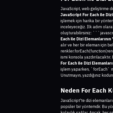
JavaScript, web geliştirme dü
JavaScript For Each ile Diz
işlemek için harika bir yönte
inceleyeceğiz. İlk adım olarak
oluşturabilirsiniz: ```javascr
Each ile Dizi Elemanlarının
alır ve her bir eleman için bel
renkler.forEach(function(renk)
ismi konsola yazdırılacaktır. 
For Each ile Dizi Elemanlar
işlem yaparken, `forEach` m
Unutmayın, yazdığınız kodun t
Neden For Each Ku
JavaScript'te dizi elemanlar
popüler bir yöntemdir. Bu yön
kolaylık sağlar. Ancak, her ş