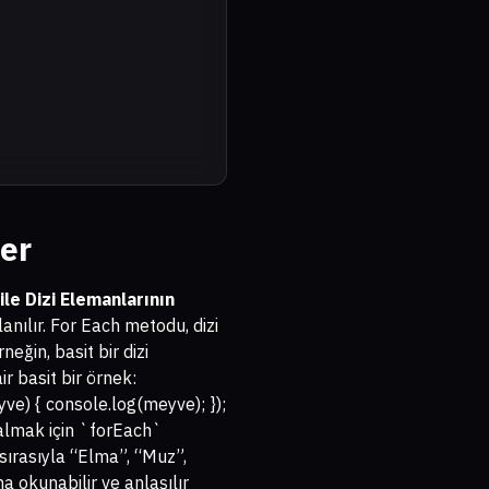
er
ile Dizi Elemanlarının
lanılır. For Each metodu, dizi
eğin, basit bir dizi
r basit bir örnek:
yve) { console.log(meyve); });
 almak için `forEach`
sırasıyla “Elma”, “Muz”,
a okunabilir ve anlaşılır