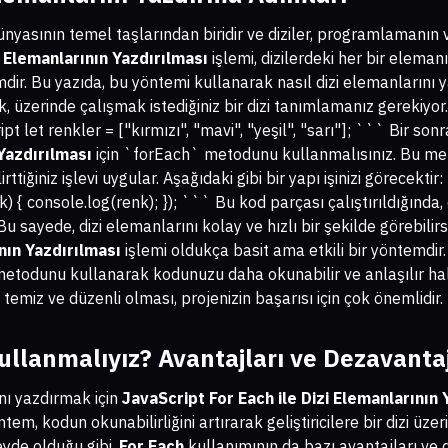
nyasının temel taşlarından biridir ve diziler, programlamanın 
i Elemanlarının Yazdırılması
işlemi, dizilerdeki her bir elemanı
mdir. Bu yazıda, bu yöntemi kullanarak nasıl dizi elemanlarını 
, üzerinde çalışmak istediğiniz bir dizi tanımlamanız gerekiyor. 
ipt let renkler = ["kırmızı", "mavi", "yeşil", "sarı"]; ``` Bir so
 Yazdırılması
için `forEach` metodunu kullanmalısınız. Bu meto
irttiğiniz işlevi uygular. Aşağıdaki gibi bir yapı işinizi görecekti
 { console.log(renk); }); ``` Bu kod parçası çalıştırıldığında, di
Bu sayede, dizi elemanlarını kolay ve hızlı bir şekilde görebilirs
ının Yazdırılması
işlemi oldukça basit ama etkili bir yöntemdir.
etodunu kullanarak kodunuzu daha okunabilir ve anlaşılır h
emiz ve düzenli olması, projenizin başarısı için çok önemlidir.
llanmalıyız? Avantajları ve Dezavantaj
ını yazdırmak için
JavaScript For Each ile Dizi Elemanlarının 
tem, kodun okunabilirliğini artırarak geliştiricilere bir dizi ü
eyde olduğu gibi,
For Each
kullanımının da bazı avantajları ve 