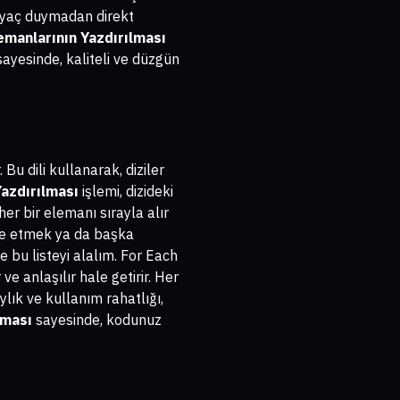
tiyaç duymadan direkt
lemanlarının Yazdırılması
sayesinde, kaliteli ve düzgün
Bu dili kullanarak, diziler
Yazdırılması
işlemi, dizideki
er bir elemanı sırayla alır
üle etmek ya da başka
e bu listeyi alalım. For Each
ve anlaşılır hale getirir. Her
lık ve kullanım rahatlığı,
lması
sayesinde, kodunuz