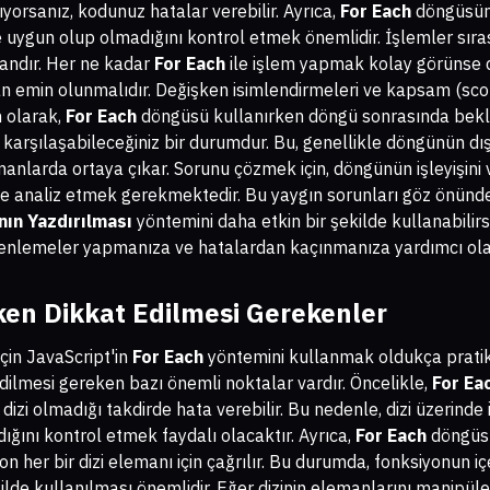
ıyorsanız, kodunuz hatalar verebilir. Ayrıca,
For Each
döngüsünd
ne uygun olup olmadığını kontrol etmek önemlidir. İşlemler sır
andır. Her ne kadar
For Each
ile işlem yapmak kolay görünse 
an emin olunmalıdır. Değişken isimlendirmeleri ve kapsam (sc
n olarak,
For Each
döngüsü kullanırken döngü sonrasında bekl
karşılaşabileceğiniz bir durumdur. Bu, genellikle döngünün dı
nlarda ortaya çıkar. Sorunu çözmek için, döngünün işleyişini v
kilde analiz etmek gerekmektedir. Bu yaygın sorunları göz önün
ının Yazdırılması
yöntemini daha etkin bir şekilde kullanabilirsi
enlemeler yapmanıza ve hatalardan kaçınmanıza yardımcı olac
ken Dikkat Edilmesi Gerekenler
çin JavaScript'in
For Each
yöntemini kullanmak oldukça pratik
dilmesi gereken bazı önemli noktalar vardır. Öncelikle,
For Ea
ir dizi olmadığı takdirde hata verebilir. Bu nedenle, dizi üzerin
dığını kontrol etmek faydalı olacaktır. Ayrıca,
For Each
döngüsü 
on her bir dizi elemanı için çağrılır. Bu durumda, fonksiyonun i
ilde kullanılması önemlidir. Eğer dizinin elemanlarını manipüle