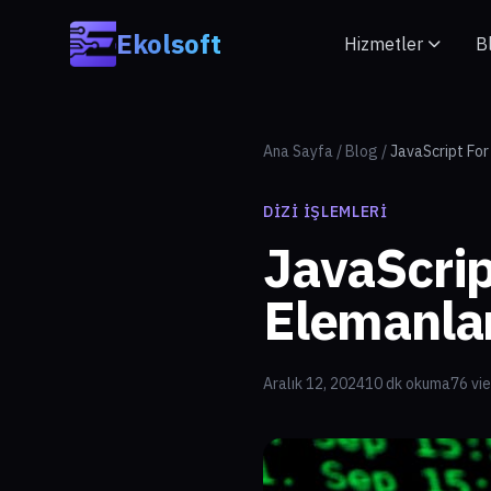
Skip to main content
Ekolsoft
Hizmetler
B
Ana Sayfa
/
Blog
/
JavaScript For 
DIZI İŞLEMLERI
JavaScript
Elemanlar
Aralık 12, 2024
10 dk okuma
76 vi