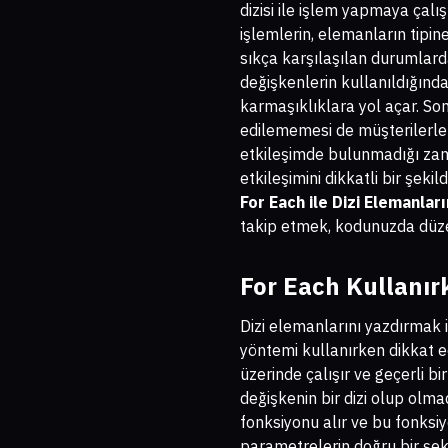
dizisi ile işlem yapmaya çalış
işlemlerin, elemanların tipi
sıkça karşılaşılan durumlard
değişkenlerin kullanıldığınd
karmaşıklıklara yol açar. So
edilememesi de müşterilerle 
etkileşimde bulunmadığı zama
etkileşimini dikkatli bir şe
For Each ile Dizi Elemanlar
takip etmek, kodunuzda düz
For Each Kullanır
Dizi elemanlarını yazdırmak i
yöntemi kullanırken dikkat e
üzerinde çalışır ve geçerli b
değişkenin bir dizi olup olma
fonksiyonu alır ve bu fonksiy
parametrelerin doğru bir şek