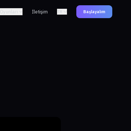
Oyunları
İletişim
TR
Başlayalım