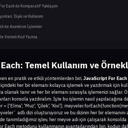
 For Each ile Komparatif Yaklaşım
onları: İlişki ve Kullanım
ach ile Asenkron İşlemler
ile Verimli Kod Yazma
 Each: Temel Kullanım ve Örnekl
rken en pratik ve etkili yöntemlerden biri,
JavaScript For Each 
zi içindeki her bir elemanı kolayca işlemek ve yazdırmak için kul
olanak tanır ve her bir elemanı sırasıyla işlemenizi sağlar. Örn
nları konsola yazdıralım. İşte bu işlemin nasıl yapılacağına dai
= ['Elma', 'Muz', 'Çilek', 'Kivi']; meyveler.forEach(function(me
eler` adlı dizi oluşturuyoruz ve bu dizinin her bir elemanını
de tanımladığımız işlev, her meyve adı için çalışarak konsolda 
 For Each metodunu kullanmanın avantajlarından biri, kodun dah