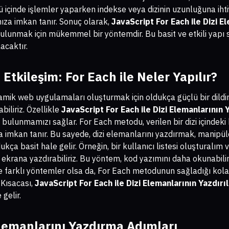
gü içinde işlemler yaparken indekse veya dizinin uzunluğuna ih
ıza imkan tanır. Sonuç olarak,
JavaScript For Each ile Dizi E
 bulunmak için mükemmel bir yöntemdir. Bu basit ve etkili yapı 
acaktır.
 Etkileşim: For Each ile Neler Yapılır?
namik web uygulamaları oluşturmak için oldukça güçlü bir dildir. 
iliriz. Özellikle
JavaScript For Each ile Dizi Elemanlarının 
bulunmamızı sağlar. For Each metodu, verilen bir dizi içindeki h
a imkan tanır. Bu sayede, dizi elemanlarını yazdırmak, manip
ça basit hale gelir. Örneğin, bir kullanıcı listesi oluşturalım v
a ekrana yazdırabiliriz. Bu yöntem, kod yazımını daha okunabilir 
e farklı yöntemler olsa da, For Each metodunun sağladığı kolay
 Kısacası,
JavaScript For Each ile Dizi Elemanlarının Yazdırı
 gelir.
 Elemanlarını Yazdırma Adımları