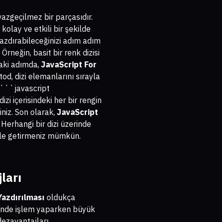
vazgeçilmez bir parçasıdır.
 kolay ve etkili bir şekilde
yazdırabileceğinizi adım adım
Örneğin, basit bir renk dizisi
nraki adımda,
JavaScript For
d, dizi elemanlarını sırayla
r: ```javascript
zi içerisindeki her bir rengin
iniz. Son olarak,
JavaScript
 Herhangi bir dizi üzerinde
ale getirmeniz mümkün.
ları
Yazdırılması
oldukça
zerinde işlem yaparken büyük
dezavantajları