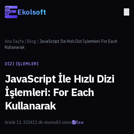
Skip to main content
Ekolsoft
Ana Sayfa
/
Blog
/
JavaScript İle Hızlı Dizi İşlemleri: For Each
Kullanarak
DIZI İŞLEMLERI
JavaScript İle Hızlı Dizi
İşlemleri: For Each
Kullanarak
Aralık 12, 2024
11 dk okuma
83 views
Raw