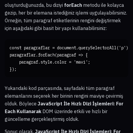
oluşturduğunuzda, bu diziyi
forEach
metodu ile kolayca
gezip, her bir elemana istediğiniz işlemi uygulayabilirsiniz.
Örneğin, tüm paragraf etiketlerinin rengini değiştirmek
için aşağıdaki gibi basit bir yapı kullanabilirsiniz:
const paragraflar = document.querySelectorAll('p');

paragraflar.forEach(paragraf => {

    paragraf.style.color = 'mavi';

});
Yukarıdaki kod parçasında, sayfadaki tüm paragraf
elemanlarını seçerek her birinin rengini maviye çevirmiş
olduk. Böylece
JavaScript İle Hızlı Dizi İşlemleri: For
Each Kullanarak
DOM üzerinde etkili ve hızlı bir
güncelleme gerçekleştirmiş olduk.
Sonuç olarak,
JavaScript İle Hızlı Dizi İşlemleri: For