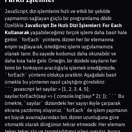
JavaScript, dizi işlemlerini hızlı ve etkili bir şekilde
yapmamızı sağlayan güçlü bir programlama dilidir.
Özellikle
JavaScript İle Hızlı Dizi İşlemleri: For Each
Kullanarak
yapabileceğimiz birçok işlemi daha basit hale
getirir. `forEach` yöntemi, dizinin her bir elemanına
erişim sağlayarak, istediğimiz işlemi uygulamamıza
olanak tanır. Bu sayede kodumuz daha okunabilir ve
daha kısa hale gelir. Örneğin, bir dizideki sayıların her
birini bir fonksiyon aracılığıyla işlemek istediğimizde,
`forEach` yöntemi oldukça pratiktir. Aşağıdaki basit
örnekle bu yöntemin nasıl çalıştığını görebiliriz:
```javascript let sayilar = [1, 2, 3, 4, 5];
sayilar.forEach(sayi => { console.log(sayi * 2); }); ``` Bu
örnekte, `sayilar` dizisindeki her sayıyı ikiyle çarparak
ekrana yazdırmış oluyoruz. `forEach` ile işlem yapmanın
en büyük avantajlarından biri, dizinin uzunluğuna göre
otomatik olarak döngünün tekrar etmesidir. Her elemanı
teker teker alır ve tanımladığımız işlevi uygular. Ayrıca,