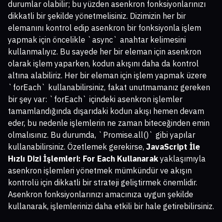
durumlar olabilir; bu yüzden asenkron fonksiyonlarınızı
dikkatli bir şekilde yönetmelisiniz. Dizimizin her bir
elemanını kontrol edip asenkron bir fonksiyonla işlem
yapmak için öncelikle `async` anahtar kelimesini
kullanmalıyız. Bu sayede her bir eleman için asenkron
olarak işlem yaparken, kodun akışını daha da kontrol
altına alabiliriz. Her bir eleman için işlem yapmak üzere
`forEach` kullanabilirsiniz, fakat unutmamanız gereken
bir şey var: `forEach` içindeki asenkron işlemler
tamamlandığında dışarıdaki kodun akışı hemen devam
eder, bu nedenle işlemlerin ne zaman biteceğinden emin
olmalısınız. Bu durumda, `Promise.all()` gibi yapılar
kullanabilirsiniz. Özetlemek gerekirse,
JavaScript İle
Hızlı Dizi İşlemleri: For Each Kullanarak
yaklaşımıyla
asenkron işlemleri yönetmek mümkündür ve akışın
kontrolü için dikkatli bir strateji geliştirmek önemlidir.
Asenkron fonksiyonlarınızı amacınıza uygun şekilde
kullanarak, işlemlerinizi daha etkili bir hale getirebilirsiniz.