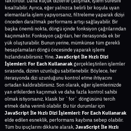
faktördür. Daha küçük dizilerle çalışmak, işlem süresini
kısaltabilir. Ayrıca, eğer yalnızca belirli bir koşula uyan
elemanlarla işlem yapıyorsanız, filtreleme yaparak diziyi
önceden daraltmak performans artışı sağlayabilir. Bir
başka önemli nokta, döngü içinde fonksiyon çağrılarından
kaçınmaktır. Fonksiyon çağrıları, her iterasyonda ek bir
yük oluşturabilir. Bunun yerine, mümkünse tüm gerekli
hesaplamaları döngü öncesinde yaparak işlemi
hızlandırabilirsiniz. Yine,
JavaScript İle Hızlı Dizi
İşlemleri: For Each Kullanarak
gerçekleştirilen işlemler
sırasında, dizinin uzunluğu sabitlenebilir. Böylece, her
iterasyonda dizi uzunluğunu kontrol etme ihtiyacını
ortadan kaldırabilirsiniz. Son olarak, eğer işlemlerinizde
yan etkilerden kaçınmak ve daha fazla kontrol sahibi
olmak istiyorsanız, klasik bir `for` döngüsünü tercih
etmek daha verimli olabilir. Bu tür durumlar için
JavaScript İle Hızlı Dizi İşlemleri: For Each Kullanarak
elde edilen esneklik, performans kaybına sebep olabilir.
Tüm bu ipuçlarını dikkate alarak,
JavaScript İle Hızlı