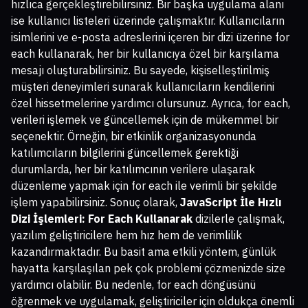
hızlıca gerçekleştirebilirsiniz. Bir başka uygulama alanı
ise kullanıcı listeleri üzerinde çalışmaktır. Kullanıcıların
isimlerini ve e-posta adreslerini içeren bir dizi üzerine for
each kullanarak, her bir kullanıcıya özel bir karşılama
mesajı oluşturabilirsiniz. Bu sayede, kişiselleştirilmiş
müşteri deneyimleri sunarak kullanıcıların kendilerini
özel hissetmelerine yardımcı olursunuz. Ayrıca, for each,
verileri işlemek ve güncellemek için de mükemmel bir
seçenektir. Örneğin, bir etkinlik organizasyonunda
katılımcıların bilgilerini güncellemek gerektiği
durumlarda, her bir katılımcının verilere ulaşarak
düzenleme yapmak için for each ile verimli bir şekilde
işlem yapabilirsiniz. Sonuç olarak,
JavaScript İle Hızlı
Dizi İşlemleri: For Each Kullanarak
dizilerle çalışmak,
yazılım geliştiricilere hem hız hem de verimlilik
kazandırmaktadır. Bu basit ama etkili yöntem, günlük
hayatta karşılaşılan pek çok problemi çözmenizde size
yardımcı olabilir. Bu nedenle, for each döngüsünü
öğrenmek ve uygulamak, geliştiriciler için oldukça önemli