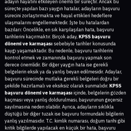
adayın hayatını etkileyen önemli bir süreçtir. Ancak bu
süreçte yapılan bazı yaygın hatalar, adayların başvuru
sürecini zorlaştırmakta ve hayal ettikleri hedeflere
ulaşmalarını engellemektedir. İşte bu hatalardan
bazıları: Öncelikle, en sık karşılaşılan hata, başvuru
tarihlerini kaçırmaktır. Birçok aday,
KPSS başvuru
dönemi ve karmaşası
sebebiyle tarihler konusunda
kaygı yaşamaktadır. Bu nedenle, başvuru tarihlerini
kontrol etmek ve zamanında başvuru yapmak son
derece önemlidir. Bir diğer yaygın hata ise gerekli
belgelerin eksik ya da yanlış beyan edilmesidir. Adaylar,
başvuru sürecinde mutlaka gerekli belgeleri doğru bir
şekilde hazırlamalı ve eksiksiz olarak sunmalıdır.
KPSS
başvuru dönemi ve karmaşası
içinde, belgelerin gözden
kaçması veya yanlış doldurulması, başvurunun geçersiz
sayılmasına neden olabilir. Ayrıca, adayların sıklıkla
düştüğü bir diğer tuzak ise başvuru formundaki bilgilerin
yanlış yazılmasıdır. T.C. kimlik numarası, doğum tarihi gibi
kritik bilgilerde yapılacak en küçük bir hata, başvuru