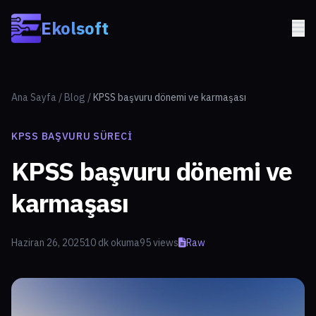
Skip to main content
Ekolsoft
Ana Sayfa
/
Blog
/
KPSS başvuru dönemi ve karmaşası
KPSS BAŞVURU SÜRECI
KPSS başvuru dönemi ve
karmaşası
Haziran 26, 2025
10 dk okuma
95 views
Raw