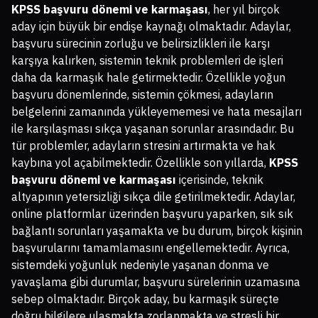
KPSS başvuru dönemi ve karmaşası
, her yıl birçok
aday için büyük bir endişe kaynağı olmaktadır. Adaylar,
başvuru sürecinin zorluğu ve belirsizlikleri ile karşı
karşıya kalırken, sistemin teknik problemleri de işleri
daha da karmaşık hale getirmektedir. Özellikle yoğun
başvuru dönemlerinde, sistemin çökmesi, adayların
belgelerini zamanında yükleyememesi ve hata mesajları
ile karşılaşması sıkça yaşanan sorunlar arasındadır. Bu
tür problemler, adayların stresini artırmakta ve hak
kaybına yol açabilmektedir. Özellikle son yıllarda,
KPSS
başvuru dönemi ve karmaşası
içerisinde, teknik
altyapının yetersizliği sıkça dile getirilmektedir. Adaylar,
online platformlar üzerinden başvuru yaparken, sık sık
bağlantı sorunları yaşamakta ve bu durum, birçok kişinin
başvurularını tamamlamasını engellemektedir. Ayrıca,
sistemdeki yoğunluk nedeniyle yaşanan donma ve
yavaşlama gibi durumlar, başvuru sürelerinin uzamasına
sebep olmaktadır. Birçok aday, bu karmaşık süreçte
doğru bilgilere ulaşmakta zorlanmakta ve stresli bir