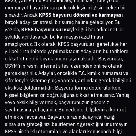
KPSS, yani Kamu Personeli Seçme Sınavı, Türkiye'de
memuriyet hayali kuran pek çok kişinin ilgisini çeken bir
sınavdır. Ancak
KPSS başvuru dönemi ve karmaşası
birçok aday için stresli bir süreç haline gelebiliyor. Bu
yazıda,
KPSS başvuru süreci
yle ilgili her adımı net bir
şekilde açıklayarak, bu karmaşayı azaltmayı
amaçlıyoruz. İlk olarak, KPSS başvuruları genellikle her
yıl belirli tarihlerde yapılmaktadır. Adayların bu tarihlere
dikkat etmeleri büyük önem taşımaktadır. Başvurular,
ÖSYM’nin resmi internet sitesi üzerinden online olarak
gerçekleştirilir. Adaylar, öncelikle T.C. kimlik numarası ve
şifreleriyle sisteme giriş yapmalı, ardından gerekli bilgileri
eksiksiz doldurmalıdır. Başvuru formu doldurulurken,
kişisel bilgilerinizin doğruluğuna dikkat etmelisiniz. Yanlış
veya eksik bilgi vermek, başvurunuzun geçersiz
sayılmasına yol açabilir. Bu nedenle, bilgilerinizi kontrol
etmekte fayda var. Başvuru sırasında ayrıca, hangi
sınavlara gireceğinizi belirlemeniz gerektiğini unutmayın.
KPSS’nin farklı oturumları ve alanları konusunda bilgi