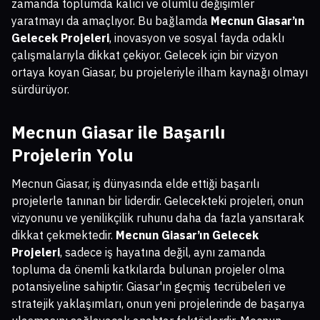
zamanda toplumda kalıcı ve olumlu değişimler
yaratmayı da amaçlıyor. Bu bağlamda
Mecnun Giasar’ın
Gelecek Projeleri
, inovasyon ve sosyal fayda odaklı
çalışmalarıyla dikkat çekiyor. Gelecek için bir vizyon
ortaya koyan Giasar, bu projeleriyle ilham kaynağı olmayı
sürdürüyor.
Mecnun Giasar ile Başarılı
Projelerin Yolu
Mecnun Giasar, iş dünyasında elde ettiği başarılı
projelerle tanınan bir liderdir. Gelecekteki projeleri, onun
vizyonunu ve yenilikçilik ruhunu daha da fazla yansıtarak
dikkat çekmektedir.
Mecnun Giasar’ın Gelecek
Projeleri
, sadece iş hayatına değil, aynı zamanda
topluma da önemli katkılarda bulunan projeler olma
potansiyeline sahiptir. Giasar'ın geçmiş tecrübeleri ve
stratejik yaklaşımları, onun yeni projelerinde de başarıya