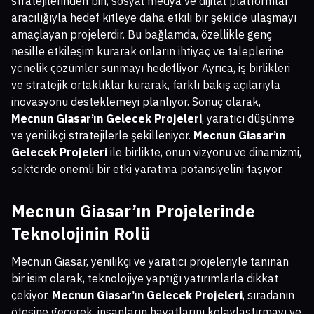
stratejilerinden biri, sosyal medya ve dijital platformlar
aracılığıyla hedef kitleye daha etkili bir şekilde ulaşmayı
amaçlayan projelerdir. Bu bağlamda, özellikle genç
nesille etkileşim kurarak onların ihtiyaç ve taleplerine
yönelik çözümler sunmayı hedefliyor. Ayrıca, iş birlikleri
ve stratejik ortaklıklar kurarak, farklı bakış açılarıyla
inovasyonu desteklemeyi planlıyor. Sonuç olarak,
Mecnun Giasar’ın Gelecek Projeleri
, yaratıcı düşünme
ve yenilikçi stratejilerle şekilleniyor.
Mecnun Giasar’ın
Gelecek Projeleri
ile birlikte, onun vizyonu ve dinamizmi,
sektörde önemli bir etki yaratma potansiyelini taşıyor.
Mecnun Giasar’ın Projelerinde
Teknolojinin Rolü
Mecnun Giasar, yenilikçi ve yaratıcı projeleriyle tanınan
bir isim olarak, teknolojiye yaptığı yatırımlarla dikkat
çekiyor.
Mecnun Giasar’ın Gelecek Projeleri
, sıradanın
ötesine geçerek, insanların hayatlarını kolaylaştırmayı ve