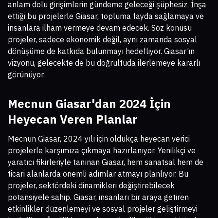
anlam dolu girişimlerin gündeme geleceği şüphesiz. İnşa
ettiği bu projelerle Giasar, topluma fayda sağlamaya ve
insanlara ilham vermeye devam edecek. Söz konusu
projeler, sadece ekonomik değil, aynı zamanda sosyal
dönüşüme de katkıda bulunmayı hedefliyor. Giasar’ın
vizyonu, gelecekte de bu doğrultuda ilerlemeye kararlı
görünüyor.
Mecnun Giasar'dan 2024 İçin
Heyecan Veren Planlar
Mecnun Giasar, 2024 yılı için oldukça heyecan verici
projelerle karşımıza çıkmaya hazırlanıyor. Yenilikçi ve
yaratıcı fikirleriyle tanınan Giasar, hem sanatsal hem de
ticari alanlarda önemli adımlar atmayı planlıyor. Bu
projeler, sektördeki dinamikleri değiştirebilecek
potansiyele sahip. Giasar, insanları bir araya getiren
etkinlikler düzenlemeyi ve sosyal projeler geliştirmeyi