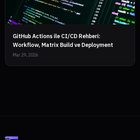
GitHub Actions ile CI/CD Rehberi:
Workflow, Matrix Build ve Deployment
Mar 29, 2026