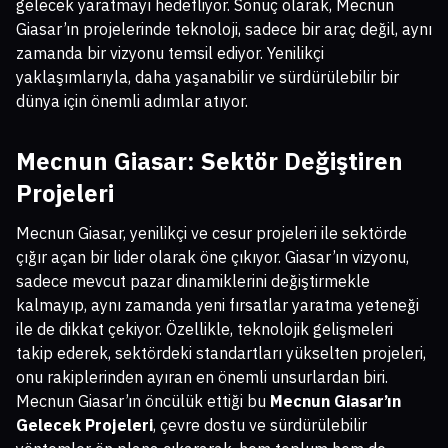
gelecek yaratmayı hedefliyor. Sonuç olarak, Mecnun
Giasar’ın projelerinde teknoloji, sadece bir araç değil, aynı
zamanda bir vizyonu temsil ediyor. Yenilikçi
yaklaşımlarıyla, daha yaşanabilir ve sürdürülebilir bir
dünya için önemli adımlar atıyor.
Mecnun Giasar: Sektör Değiştiren
Projeleri
Mecnun Giasar, yenilikçi ve cesur projeleri ile sektörde
çığır açan bir lider olarak öne çıkıyor. Giasar’ın vizyonu,
sadece mevcut pazar dinamiklerini değiştirmekle
kalmayıp, aynı zamanda yeni fırsatlar yaratma yeteneği
ile de dikkat çekiyor. Özellikle, teknolojik gelişmeleri
takip ederek, sektördeki standartları yükselten projeleri,
onu rakiplerinden ayıran en önemli unsurlardan biri.
Mecnun Giasar’ın öncülük ettiği bu
Mecnun Giasar’ın
Gelecek Projeleri
, çevre dostu ve sürdürülebilir