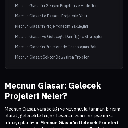
Mecnun Giasar’ın Gelişen Projeleri ve Hedefleri
Mecnun Giasar ile Başarılı Projelerin Yolu
Mecnun Giasar’ın Proje Yönetim Yaklaşımı
Mecnun Giasar ve Geleceğe Dair İlginç Stratejiler
Mecnun Giasar’ın Projelerinde Teknolojinin Rolü
Mecnun Giasar: Sektör Değiştiren Projeleri
Mecnun Giasar: Gelecek
Projeleri Neler?
Mecnun Giasar, yaratıcılığı ve vizyonuyla tanınan bir isim
olarak, gelecekte birçok heyecan verici projeye imza
atmayı planlıyor.
Mecnun Giasar’ın Gelecek Projeleri