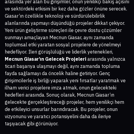
arasında yer alan bu girişimler, onun yenilikçi bakış açısını
ve sektördeki etkisini bir kez daha gözler önüne serecek.
Giasar’ın özellikle teknoloji ve sürdürülebilirlik
alanlarında yapmayı düşündüğü projeler dikkat çekiyor.
Yeni ürün geliştirme süreçleri ile çevre dostu çözümler
sunmayı amaçlayan Mecnun Giasar, aynı zamanda
toplumsal etki yaratan sosyal projelere de yönelmeyi
hedefliyor. İleri görüşlülüğü ve liderlik yetenekleri,
Mecnun Giasar’ın Gelecek Projeleri
arasında yalnızca
ticari başarıya ulaşmayı değil, aynı zamanda topluma
fayda sağlamayı da öncelik haline getiriyor. Genç
girişimcilerle iş birliği yaparak yeni fırsatlar yaratmak ve
ilham verici projelere imza atmak, onun gelecekteki
hedefleri arasında. Sonuç olarak, Mecnun Giasar’ın
gelecekte gerçekleştireceği projeler, hem yenilikçi hem
de etkileyici unsurlar barındıracak. Bu projeler, onun
vizyonunu ve yaratıcı potansiyelini daha da ileriye
taşıyacak gibi görünüyor.