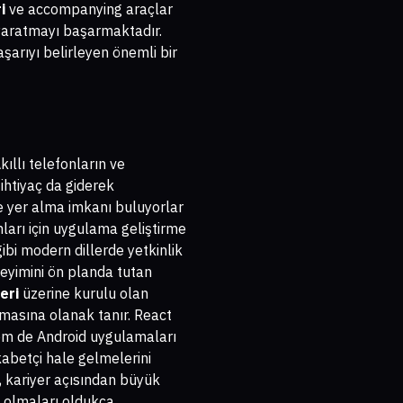
i
ve accompanying araçlar
r yaratmayı başarmaktadır.
arıyı belirleyen önemli bir
ıllı telefonların ve
ihtiyaç da giderek
de yer alma imkanı buluyorlar
ları için uygulama geliştirme
gibi modern dillerde yetkinlik
neyimini ön planda tutan
eri
üzerine kurulu olan
ışmasına olanak tanır. React
hem de Android uygulamaları
kabetçi hale gelmelerini
 kariyer açısından büyük
lı olmaları oldukça