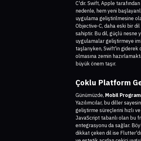
C'dir. Swift, Apple tarafından
nedenle, hem yeni başlayanlar 
uygulama geliştirilmesine ola
Objective-C, daha eski bir d
sahiptir. Bu dil, güçlü nesn
uygulamalar geliştirmeye imka
taşlarıyken, Swift'in giderek
olmasına zemin hazırlamaktadı
büyük önem taşır.
Çoklu Platform Gel
Günümüzde,
Mobil Programl
Yazılımcılar, bu diller sayes
geliştirme süreçlerini hızlı v
JavaScript tabanlı olan bu f
entegrasyonu da sağlar. Böyl
dikkat çeken dil ise Flutter'
ve estetik açıdan çekici uygu