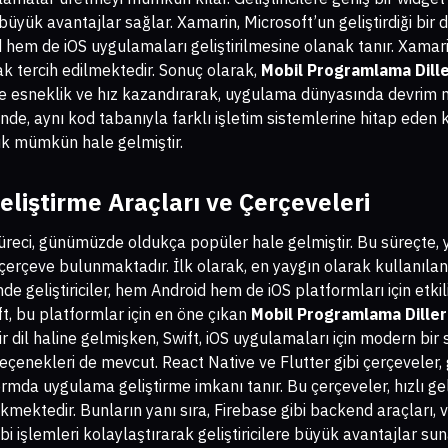
n büyük avantajlar sağlar. Xamarin, Microsoft’un geliştirdiği bir
d hem de iOS uygulamaları geliştirilmesine olanak tanır. Xamar
ak tercih edilmektedir. Sonuç olarak,
Mobil Programlama Dille
cilere esneklik ve hız kazandırarak, uygulama dünyasında devrim n
nde, aynı kod tabanıyla farklı işletim sistemlerine hitap eden k
k mümkün hale gelmiştir.
liştirme Araçları ve Çerçeveleri
reci, günümüzde oldukça popüler hale gelmiştir. Bu süreçte, yaz
 çerçeve bulunmaktadır. İlk olarak, en yaygın olarak kullanılan
de geliştiriciler, hem Android hem de iOS platformları için etki
ift, bu platformlar için en öne çıkan
Mobil Programlama Diller
ir dil haline gelmişken, Swift, iOS uygulamaları için modern bi
çenekleri de mevcut. React Native ve Flutter gibi çerçeveler, ge
rmda uygulama geliştirme imkanı tanır. Bu çerçeveler, hızlı gel
ekmektedir. Bunların yanı sıra, Firebase gibi backend araçları, 
bi işlemleri kolaylaştırarak geliştiricilere büyük avantajlar s