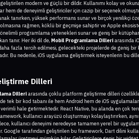
 geliştirilen modern ve güçlü bir dildir. Kullanımı kolay ve okuna
hem de deneyimli geliştiriciler için cazip bir seçenek olmuştur.
nak tanırken, yüksek performans sunar ve birçok yenilikçi özel
il olmasına rağmen, köklü bir geçmişe sahiptir ve Apple ekosis
e yönelimli programlama yetenekleri sunar ve geniş bir kütüphan
n tanır. Her iki dil de,
Mobil Programlama Dilleri
arasında i
 daha fazla tercih edilmesi, gelecekteki projelerde de geniş bir
r. Bu nedenle, iOS uygulama geliştirmek isteyenlerin bu diller
iştirme Dilleri
ama Dilleri
arasında çoklu platform geliştirme dilleri özellikl
inde tek bir kod tabanı ile hem Android hem de iOS uygulamalar
e verimli hale getirmektedir. React Native, bu alanda en çok terci
ramework, kullanıcı arayüzü oluşturmayı kolaylaştırırken, ayn
ece, kullanıcı deneyimi neredeyse tamamen yerel bir uygulama g
dır. Google tarafından geliştirilen bu framework, Dart dilini ku
lamalar üretmeyi mümkün kılar. Geliştiricilere geniş bir widge