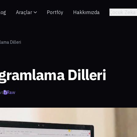
log
Araçlar
Portföy
Hakkımızda
Çocuk Zeka 
ama Dilleri
gramlama Dilleri
ws
Raw