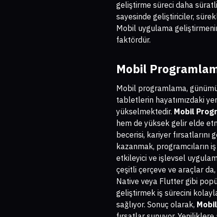
geliştirme süreci daha süratli
sayesinde geliştiriciler, sür
Mobil uygulama geliştirmenin
faktördür.
Mobil Programlama
Mobil programlama, günümüz te
tabletlerin hayatımızdaki ye
yükselmektedir.
Mobil Progr
hem de yüksek gelir elde etm
becerisi, kariyer fırsatlarını
kazanmak, programcıların iş 
etkileyici ve işlevsel uygu
çeşitli çerçeve ve araçlar da
Native veya Flutter gibi pop
geliştirmek iş sürecini kolay
sağlıyor. Sonuç olarak,
Mobil
fırsatlar sunuyor. Yeniliklere