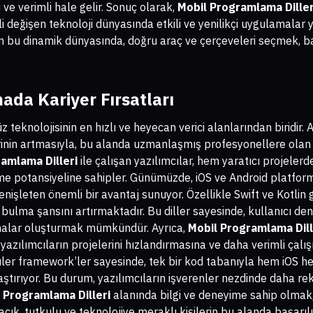
 ve verimli hale gelir. Sonuç olarak,
Mobil Programlama Diller
ekli değişen teknoloji dünyasında etkili ve yenilikçi uygulamala
 bu dinamik dünyasında, doğru araç ve çerçeveleri seçmek, baş
da Kariyer Fırsatları
knolojisinin en hızlı ve heyecan verici alanlarından biridir. Ak
rinin artmasıyla, bu alanda uzmanlaşmış profesyonellere olan 
amlama Dilleri
ile çalışan yazılımcılar, hem yaratıcı projeler
e potansiyeline sahipler. Günümüzde, iOS ve Android platform
 genişleten önemli bir avantaj sunuyor. Özellikle Swift ve Kotlin 
bulma şansını artırmaktadır. Bu diller sayesinde, kullanıcı de
lamalar oluşturmak mümkündür. Ayrıca,
Mobil Programlama Dill
, yazılımcıların projelerini hızlandırmasına ve daha verimli çal
üler framework’ler sayesinde, tek bir kod tabanıyla hem iOS 
laştırıyor. Bu durum, yazılımcıların işverenler nezdinde daha re
 Programlama Dilleri
alanında bilgi ve deneyime sahip olmak,
 açık, tutkulu ve teknolojiye meraklı kişilerin bu alanda başarı