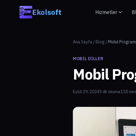
Skip to main content
Ekolsoft
Hizmetler
B
Ana Sayfa
/
Blog
/
Mobil Programl
MOBIL DILLER
Mobil Pro
Eylül 19, 2024
9 dk okuma
118 vie