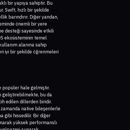
klı bir yapıya sahiptir. Bu
 Swift, hızlı bir şekilde
lik barındırır. Diğer yandan,
teminde önemli bir yere
e desteği sayesinde etkili
OS ekosisteminin temel
 kullanım alanına sahip
i iyi bir şekilde öğrenmeleri
e popüler hale gelmiştir.
ı geliştirebilmekte, bu da
h edilen dillerden biridir.
ı zamanda native bileşenlerle
ibi hissedilir. Bir diğer
llanarak yüksek performanslı
t yelpazesi sunarak,