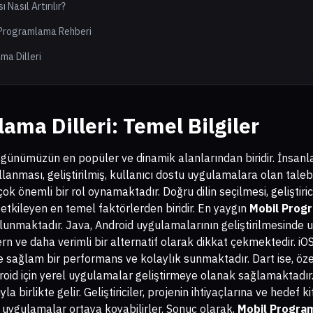
Nasıl Artırılır?
l Programlama Rehberi
a Dilleri
ama Dilleri
: Temel Bilgiler
günümüzün en popüler ve dinamik alanlarından biridir. İnsanları
llanması, geliştirilmiş, kullanıcı dostu uygulamalara olan taleb
ok önemli bir rol oynamaktadır. Doğru dilin seçilmesi, geliştiric
etkileyen en temel faktörlerden biridir. En yaygın
Mobil Progr
ulunmaktadır. Java, Android uygulamalarının geliştirilmesinde uz
ern ve daha verimli bir alternatif olarak dikkat çekmektedir. iO
re sağlam bir performans ve kolaylık sunmaktadır. Dart ise, öze
oid için yerel uygulamalar geliştirmeye olanak sağlamaktadır. B
a birlikte gelir. Geliştiriciler, projenin ihtiyaçlarına ve hedef k
k uygulamalar ortaya koyabilirler. Sonuç olarak,
Mobil Program