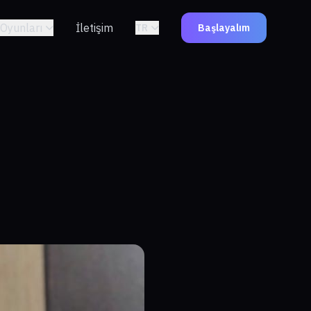
Oyunları
İletişim
TR
Başlayalım