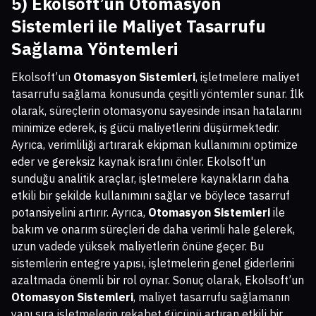
5) Ekolsoft’un
Otomasyon
Sistemleri
ile Maliyet Tasarrufu
Sağlama Yöntemleri
Ekolsoft’un
Otomasyon Sistemleri
, işletmelere maliyet
tasarrufu sağlama konusunda çeşitli yöntemler sunar. İlk
olarak, süreçlerin otomasyonu sayesinde insan hatalarını
minimize ederek, iş gücü maliyetlerini düşürmektedir.
Ayrıca, verimliliği artırarak ekipman kullanımını optimize
eder ve gereksiz kaynak israfını önler. Ekolsoft'un
sunduğu analitik araçlar, işletmelere kaynakların daha
etkili bir şekilde kullanımını sağlar ve böylece tasarruf
potansiyelini artırır. Ayrıca,
Otomasyon Sistemleri
ile
bakım ve onarım süreçleri de daha verimli hale gelerek,
uzun vadede yüksek maliyetlerin önüne geçer. Bu
sistemlerin entegre yapısı, işletmelerin genel giderlerini
azaltmada önemli bir rol oynar. Sonuç olarak, Ekolsoft’un
Otomasyon Sistemleri
, maliyet tasarrufu sağlamanın
yanı sıra işletmelerin rekabet gücünü artıran etkili bir