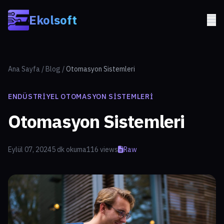
Skip to main content
Ekolsoft
Ana Sayfa
/
Blog
/
Otomasyon Sistemleri
ENDÜSTRIYEL OTOMASYON SISTEMLERI
Otomasyon Sistemleri
Eylül 07, 2024
5 dk okuma
116 views
Raw