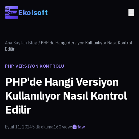
Skip to main content
Ekolsoft
Ana Sayfa
/
Blog
/
PHP'de Hangi Versiyon Kullanılıyor Nasıl Kontrol
Edilir
PHP VERSIYON KONTROLÜ
PHP'de Hangi Versiyon
Kullanılıyor Nasıl Kontrol
Edilir
Eylül 11, 2024
5 dk okuma
160 views
Raw