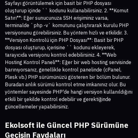
Sayfayı görüntülemek için basit bir PHP dosyası
oluşturup içinde `
` kodunu kullanabilirsiniz. 2. **Komut
Satırı**: Eğer sunucunuza SSH erişiminiz varsa,
terminalde `php -v` komutunu çalıştırarak kurulu PHP
versiyonunu görebilirsiniz. Bu yöntem hızlı ve etkilidir. 3.
**Versiyon Kontrolü için PHP Dosyası**: Basit bir PHP
dosyası oluşturup, içerisine `
` kodunu ekleyerek,
tarayıcıda versiyonu kontrol edebilirsiniz. 4. **Web
Hosting Kontrol Paneli**: Eğer bir web hosting servisinde
barınıyorsanız, genellikle kontrol panelinde (cPanel,
Plesk vb.) PHP sürümünüzü gösteren bir bölüm bulunur.
Buradan anlık sürümü kontrol etme imkanınız olur. Bu
yöntemler sayesinde PHP'de hangi versiyon kullanıldığını
etkili bir şekilde kontrol edebilir ve gerektiğinde
güncellemeler yapabilirsiniz.
Ekolsoft ile Güncel PHP Sürümüne
Geçişin Faydaları